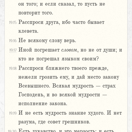
он того; и если сказал, то пусть не
повторит того.
Расспроси друга, ибо часто бывает
19:15
клевета.
Не всякому слову верь.
19:16
Иной погрешает
словом
, но не от души; и
19:17
кто не погрешал языком своим?
Расспроси ближнего твоего прежде,
19:18
нежели грозить ему, и дай место закону
Всевышнего. Всякая мудрость – страх
Господень, и во всякой мудрости –
исполнение закона.
И не есть мудрость знание худого. И нет
19:19
разума, где совет грешников.
Есть лукавство, и это мерзость; и есть
19:20