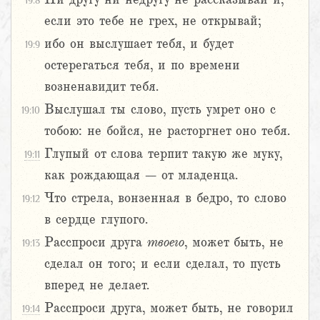
19:8
если это тебе не грех, не открывай;
ибо он выслушает тебя, и будет
19:9
остерегаться тебя, и по времени
возненавидит тебя.
Выслушал ты слово, пусть умрет оно с
19:10
тобою: не бойся, не расторгнет оно тебя.
Глупый от слова терпит такую же муку,
19:11
как рождающая – от младенца.
Что стрела, вонзенная в бедро, то слово
19:12
в сердце глупого.
Расспроси друга
твоего
, может быть, не
19:13
сделал он того; и если сделал, то пусть
вперед не делает.
Расспроси друга, может быть, не говорил
19:14