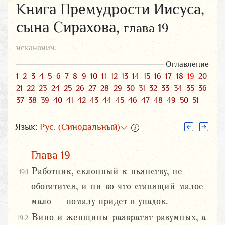
Книга Премудрости Иисуса,
сына Сирахова,
глава 19
неканонич.
Оглавление
1
2
3
4
5
6
7
8
9
10
11
12
13
14
15
16
17
18
19
20
21
22
23
24
25
26
27
28
29
30
31
32
33
34
35
36
37
38
39
40
41
42
43
44
45
46
47
48
49
50
51
Язык:
Рус. (Синодальный)
Глава 19
Работник, склонный к пьянству, не
19:1
обогатится, и ни во что ставящий малое
мало – помалу придет в упадок.
Вино и женщины развратят разумных, а
19:2