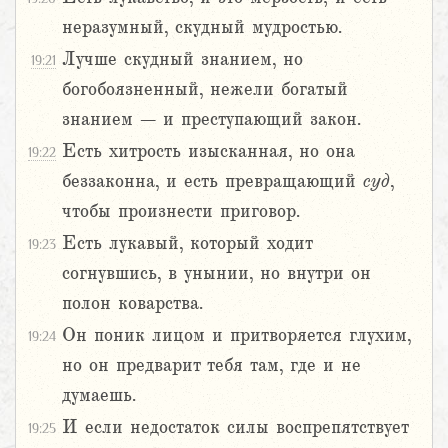
неразумный, скудный мудростью.
Лучше скудный знанием, но
19:21
богобоязненный, нежели богатый
знанием – и преступающий закон.
Есть хитрость изысканная, но она
19:22
беззаконна, и есть превращающий
суд
,
чтобы произнести приговор.
Есть лукавый, который ходит
19:23
согнувшись, в унынии, но внутри он
полон коварства.
Он поник лицом и притворяется глухим,
19:24
но он предварит тебя там, где и не
думаешь.
И если недостаток силы воспрепятствует
19:25