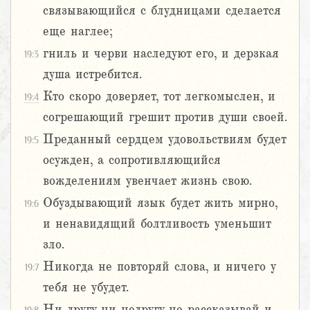
связывающийся с блудницами сделается
еще наглее;
гниль и черви наследуют его, и дерзкая
19:3
душа истребится.
Кто скоро доверяет, тот легкомыслен, и
19:4
согрешающий грешит против души своей.
Преданный сердцем удовольствиям будет
19:5
осужден, а сопротивляющийся
вожделениям увенчает жизнь свою.
Обуздывающий язык будет жить мирно,
19:6
и ненавидящий болтливость уменьшит
зло.
Никогда не повторяй слова, и ничего у
19:7
тебя не убудет.
Ни другу ни недругу не рассказывай и,