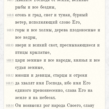
148:7
рыбы и все бездны,
огонь и град, снег и туман, бурный
148:8
ветер, исполняющий слово Его,
горы и все холмы, дерева плодоносные и
148:9
все кедры,
звери и всякий скот, пресмыкающиеся и
148:10
птицы крылатые,
цари земные и все народы, князья и все
148:11
судьи земные,
юноши и девицы, старцы и отроки
148:12
да хвалят имя Господа, ибо имя Его
148:13
единого превознесенно, слава Его на
земле и на небесах.
Он возвысил рог народа Своего, славу
148:14