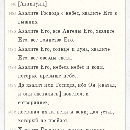
[Аллилуия.]
148
Хвалите Господа с небес, хвалите Его в
148:1
вышних.
Хвалите Его, все Ангелы Его, хвалите
148:2
Его, все воинства Его.
Хвалите Его, солнце и луна, хвалите
148:3
Его, все звезды света.
Хвалите Его, небеса небес и воды,
148:4
которые превыше небес.
Да хвалят имя Господа, ибо Он [сказал,
148:5
и они сделались,] повелел, и
сотворились;
поставил их на веки и веки; дал устав,
148:6
который не прейдет.
Хвалите Господа от земли, великие