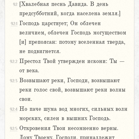
[Хвалебная песнь Давида. В день
92
предсубботний, когда населена земля.]
Господь царствует; Он облечен
92:1
величием, облечен Господь могуществом
[и] препоясан: потому вселенная тверда,
не подвигнется.
Престол Твой утвержден искони: Ты –
92:2
от века.
Возвышают реки, Господи, возвышают
92:3
реки голос свой, возвышают реки волны
свои.
Но паче шума вод многих, сильных волн
92:4
морских, силен в вышних Господь.
Откровения Твои несомненно верны.
92:5
Дому Твоему, Господи, принадлежит