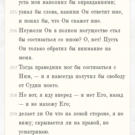
уста мои наполнил бы оправданиями;
узнал бы слова, какими Он ответит мне,
23:5
и понял бы, что Он скажет мне.
Неужели Он в полном могуществе стал
23:6
бы состязаться со мною? О, нет! Пусть
Он только обратил бы внимание на
меня.
Тогда праведник мог бы состязаться с
23:7
Ним, – и я навсегда получил бы свободу
от Судии моего.
Но вот, я иду вперед – и нет Его, назад
23:8
– и не нахожу Его;
делает ли Он что на левой стороне, я не
23:9
вижу; скрывается ли на правой, не
усматриваю.