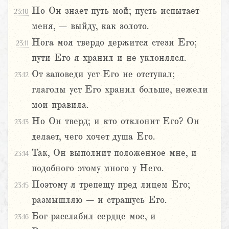
Но Он знает путь мой; пусть испытает
23:10
меня, – выйду, как золото.
Нога моя твердо держится стези Его;
23:11
пути Его я хранил и не уклонялся.
От заповеди уст Его не отступал;
23:12
глаголы уст Его хранил больше, нежели
мои правила.
Но Он тверд; и кто отклонит Его? Он
23:13
делает, чего хочет душа Его.
Так, Он выполнит положенное мне, и
23:14
подобного этому много у Него.
Поэтому я трепещу пред лицем Его;
23:15
размышляю – и страшусь Его.
Бог расслабил сердце мое, и
23:16