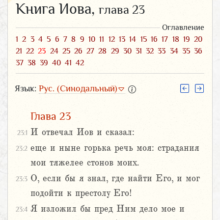
Книга Иова,
глава 23
Оглавление
1
2
3
4
5
6
7
8
9
10
11
12
13
14
15
16
17
18
19
20
21
22
23
24
25
26
27
28
29
30
31
32
33
34
35
36
37
38
39
40
41
42
Язык:
Рус. (Синодальный)
Глава 23
И отвечал Иов и сказал:
23:1
еще и ныне горька речь моя: страдания
23:2
мои тяжелее стонов моих.
О, если бы я знал, где найти Его, и мог
23:3
подойти к престолу Его!
Я изложил бы пред Ним дело мое и
23:4