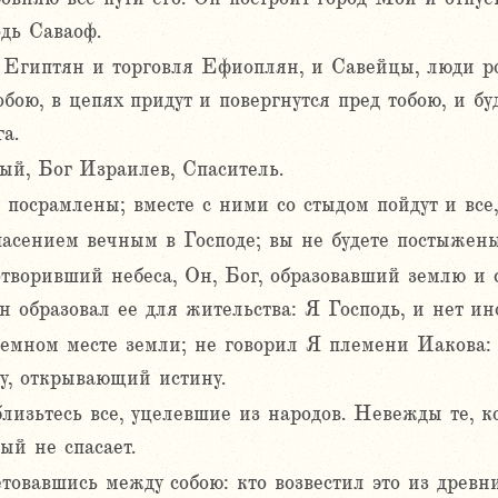
одь Саваоф.
ы Египтян и торговля Ефиоплян, и Савейцы, люди рос
обою, в цепях придут и повергнутся пред тобою, и бу
а.
й, Бог Израилев, Спаситель.
 посрамлены; вместе с ними со стыдом пойдут и все
пасением вечным в Господе; вы не будете постыжены
отворивший небеса, Он, Бог, образовавший землю и 
н образовал ее для жительства: Я Господь, и нет ин
темном месте земли; не говорил Я племени Иакова:
у, открывающий истину.
лизьтесь все, уцелевшие из народов. Невежды те, к
ый не спасает.
товавшись между собою: кто возвестил это из древни