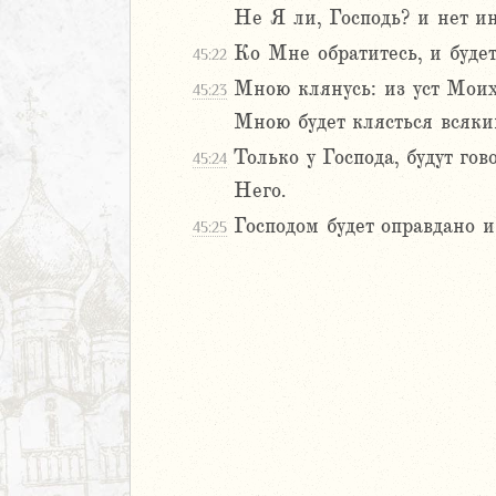
2
Не Я ли, Господь? и нет и
3
Ко Мне обратитесь, и будет
45:22
4
5
Мною клянусь: из уст Моих
45:23
6
Мною будет клясться всяки
7
Только у Господа, будут го
45:24
8
Него.
9
20
Господом будет оправдано 
45:25
1
22
23
24
25
26
27
28
29