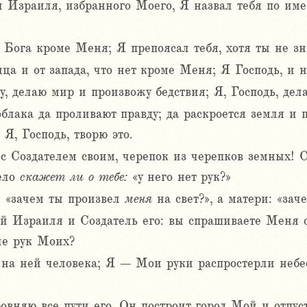
 Израиля, избранного Моего, Я назвал тебя по имен
т Бога кроме Меня; Я препоясал тебя, хотя ты не з
нца и от запада, что нет кроме Меня; Я Господь, и н
у, делаю мир и произвожу бедствия; Я, Господь, дела
облака да проливают правду; да раскроется земля и 
 Я, Господь, творю это.
я с Создателем своим, черепок из черепков земных!
дело
скажет
ли
о
тебе:
«у него нет рук?»
у: «зачем ты произвел
меня
на свет?», а матери: «за
ый Израиля и Создатель его: вы спрашиваете Меня
ле рук Моих?
 на ней человека; Я – Мои руки распростерли небес
ровняю все пути его. Он построит город Мой и отпу