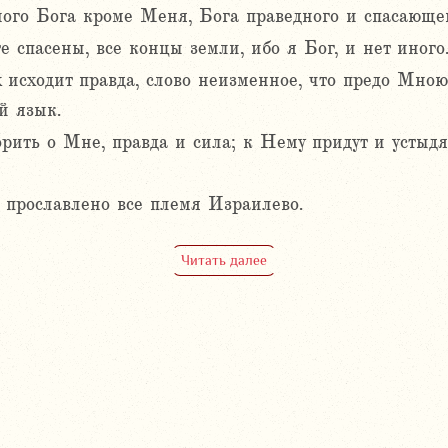
ного Бога кроме Меня, Бога праведного и спасающе
е спасены, все концы земли, ибо я Бог, и нет иного
 исходит правда, слово неизменное, что предо Мною
й язык.
ворить о Мне, правда и сила; к Нему придут и устыд
и прославлено все племя Израилево.
Читать далее