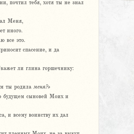
и, почтил тебя, хотя ты не знал
нал Меня,
ет иного.
ю все это.
приносит спасение, и да
 Скажет ли глина горшечнику:
чем ты родила
меня?»
 о будущем сыновей Моих и
а, и всему воинству их дал
стит пленных Моих, не за выкуп