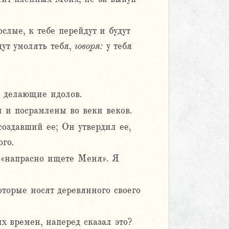
лые, к тебе перейдут и будут
дут умолять тебя,
говоря:
у тебя
, делающие идолов.
 и посрамлены во веки веков.
создавший ее; Он утвердил ее,
ого.
 «напрасно ищете Меня». Я
оторые носят деревянного своего
х времен, наперед сказал это?