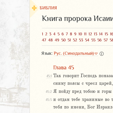
БИБЛИЯ
Книга пророка Исаи
1
2
3
4
5
6
7
8
9
10
11
12
13
14
15
1
47
48
49
50
51
52
53
54
55
56
57
5
Язык:
Рус. (Синодальный)
Глава 45
Так говорит Господь помаза
45:1
ЗАВЕТ
сниму поясы с чресл царей,
Я пойду пред тобою и горы
45:2
и отдам тебе хранимые во 
45:3
тебя по имени, Бог Израил
аконие