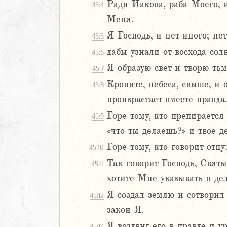
Ради Иакова, раба Моего, и
45:4
Навин
Меня.
Израилевы
Я Господь, и нет иного; не
45:5
ств
дабы узнали от восхода сол
45:6
рств
Я образую свет и творю тьм
45:7
рств
Кропите, небеса, свыше, и 
45:8
рств
произрастает вместе правда.
ралипоменон
ралипоменон
Горе тому, кто препираетс
45:9
«что ты делаешь?» и твое 
я
Горе тому, кто говорит отц
45:10
дры
Так говорит Господь, Свят
45:11
ь
хотите Мне указывать в де
Я создал землю и сотворил
45:12
ирь
закон Я.
Я воздвиг его в правде и у
45:13