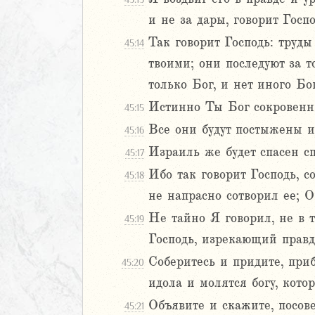
иаст
и не за дары, говорит Госп
Песней
Так говорит Господь: труд
45:14
рость
твоими; они последуют за т
а
только Бог, и нет иного Бог
Истинно Ты Бог сокровенны
45:15
Все они будут постыжены и
45:16
2
Израиль же будет спасен с
45:17
3
Ибо так говорит Господь, с
4
45:18
5
не напрасно сотворил ее; О
6
Не тайно Я говорил, не в 
45:19
Господь, изрекающий правд
8
Соберитесь и придите, приб
45:20
9
0
идола и молятся богу, котор
1
Объявите и скажите, посове
45:21