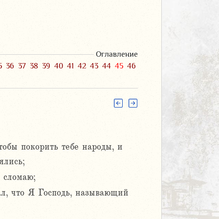
Оглавление
5
36
37
38
39
40
41
42
43
44
45
46
тобы покорить тебе народы, и
ялись;
 сломаю;
ал, что Я Господь, называющий