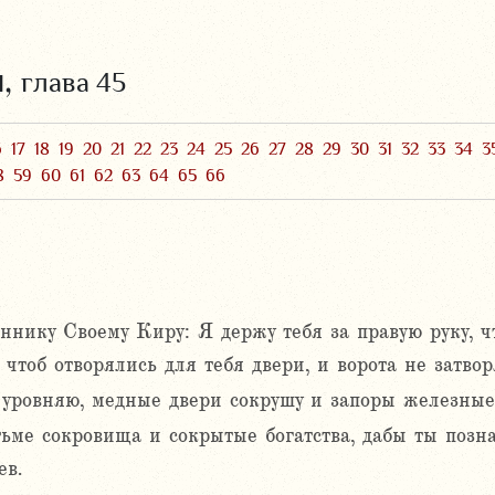
и,
глава 45
6
17
18
19
20
21
22
23
24
25
26
27
28
29
30
31
32
33
34
3
8
59
60
61
62
63
64
65
66
ннику Своему Киру: Я держу тебя за правую руку, ч
 чтоб отворялись для тебя двери, и ворота не затвор
 уровняю, медные двери сокрушу и запоры железные
тьме сокровища и сокрытые богатства, дабы ты позн
ев.