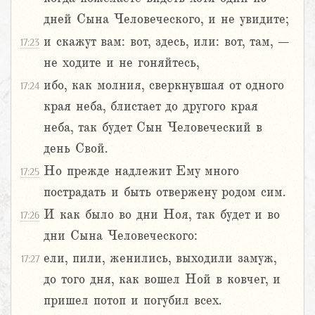
дней Сына Человеческого, и не увидите;
и скажут вам: вот, здесь, или: вот, там, –
17:23
не ходите и не гоняйтесь,
ибо, как молния, сверкнувшая от одного
17:24
края неба, блистает до другого края
неба, так будет Сын Человеческий в
день Свой.
Но прежде надлежит Ему много
17:25
пострадать и быть отвержену родом сим.
И как было во дни Ноя, так будет и во
17:26
дни Сына Человеческого:
ели, пили, женились, выходили замуж,
17:27
до того дня, как вошел Ной в ковчег, и
пришел потоп и погубил всех.