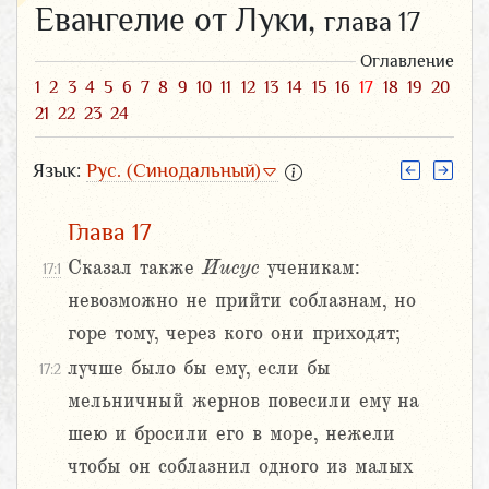
Евангелие от Луки,
глава 17
Оглавление
1
2
3
4
5
6
7
8
9
10
11
12
13
14
15
16
17
18
19
20
21
22
23
24
Язык:
Рус. (Синодальный)
Глава 17
Сказал также
Иисус
ученикам:
17:1
невозможно не прийти соблазнам, но
горе тому, через кого они приходят;
лучше было бы ему, если бы
17:2
мельничный жернов повесили ему на
шею и бросили его в море, нежели
чтобы он соблазнил одного из малых