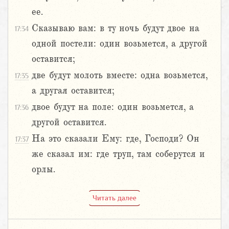
ее.
Сказываю вам: в ту ночь будут двое на
17:34
одной постели: один возьмется, а другой
оставится;
две будут молоть вместе: одна возьмется,
17:35
а другая оставится;
двое будут на поле: один возьмется, а
17:36
другой оставится.
На это сказали Ему: где, Господи? Он
17:37
же сказал им: где труп, там соберутся и
орлы.
Читать далее