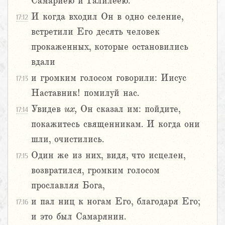
Самариею и Галилеею.
И когда входил Он в одно селение,
17:12
встретили Его десять человек
прокаженных, которые остановились
вдали
и громким голосом говорили: Иисус
17:13
Наставник! помилуй нас.
Увидев
их,
Он сказал им: пойдите,
17:14
покажитесь священникам. И когда они
шли, очистились.
Один же из них, видя, что исцелен,
17:15
возвратился, громким голосом
прославляя Бога,
и пал ниц к ногам Его, благодаря Его;
17:16
и это был Самарянин.