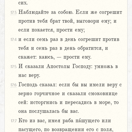
сих.
Наблюдайте за собою. Если же согрешит
17:3
против тебя брат твой, выговори ему; и
если покается, прости ему;
и если семь раз в день согрешит против
17:4
тебя и семь раз в день обратится, и
скажет: каюсь, – прости ему.
И сказали Апостолы Господу: умножь в
17:5
нас веру.
Господь сказал: если бы вы имели веру с
17:6
зерно горчичное и сказали смоковнице
сей: исторгнись и пересадись в море, то
она послушалась бы вас.
Кто из вас, имея раба па́шущего или
17:7
пасущего, по возвращении его с поля,