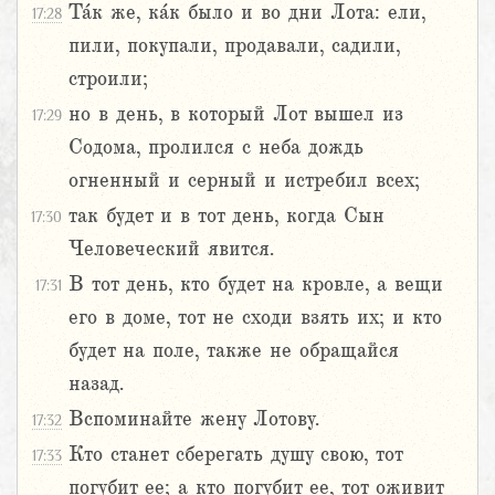
Та́к же, ка́к было и во дни Лота: ели,
17:28
пили, покупали, продавали, садили,
строили;
но в день, в который Лот вышел из
17:29
Содома, пролился с неба дождь
огненный и серный и истребил всех;
так будет и в тот день, когда Сын
17:30
Человеческий явится.
В тот день, кто будет на кровле, а вещи
17:31
его в доме, тот не сходи взять их; и кто
будет на поле, также не обращайся
назад.
Вспоминайте жену Лотову.
17:32
Кто станет сберегать душу свою, тот
17:33
погубит ее; а кто погубит ее, тот оживит