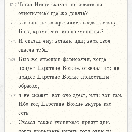
Тогда Иисус сказал: не десять ли
17:17
очистились? где же девять?
как они не возвратились воздать славу
17:18
Богу, кроме сего иноплеменника?
И сказал ему: встань, иди; вера твоя
17:19
спасла тебя.
Быв же спрошен фарисеями, когда
17:20
придет Царствие Божие, отвечал им: не
придет Царствие Божие приметным
образом,
и не скажут: вот, оно здесь, или: вот, там.
17:21
Ибо вот, Царствие Божие внутрь вас
есть.
Сказал также ученикам: придут дни,
17:22
когда пожелаете видеть хотя один из