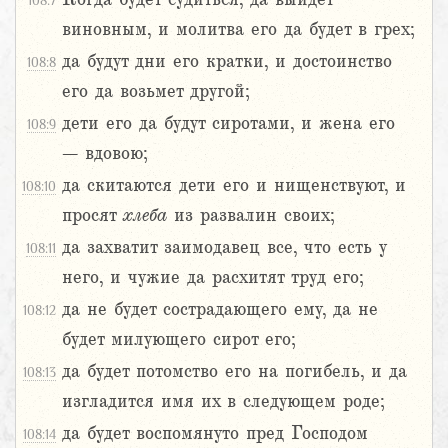
108:7
виновным, и молитва его да будет в грех;
да будут дни его кратки, и достоинство
108:8
его да возьмет другой;
дети его да будут сиротами, и жена его
108:9
– вдовою;
да скитаются дети его и нищенствуют, и
108:10
просят
хлеба
из развалин своих;
да захватит заимодавец все, что есть у
108:11
него, и чужие да расхитят труд его;
да не будет сострадающего ему, да не
108:12
будет милующего сирот его;
да будет потомство его на погибель, и да
108:13
изгладится имя их в следующем роде;
да будет воспомянуто пред Господом
108:14