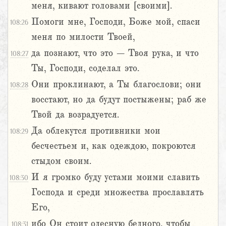
меня, кивают головами [своими].
Помоги мне, Господи, Боже мой, спаси
108:26
меня по милости Твоей,
да познают, что это – Твоя рука, и что
108:27
Ты, Господи, соделал это.
Они проклинают, а Ты благослови; они
108:28
восстают, но да будут постыжены; раб же
Твой да возрадуется.
Да облекутся противники мои
108:29
бесчестьем и, как одеждою, покроются
стыдом своим.
И я громко буду устами моими славить
108:30
Господа и среди множества прославлять
Его,
ибо Он стоит одесную бедного, чтобы
108:31