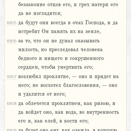
беззаконие отцов его, и грех матери его
да не изгладится;
да будут они всегда в очах Господа, и да
108:15
истребит Он память их на земле,
за то, что он не думал оказывать
108:16
милость, но преследовал человека
бедного и нищего и сокрушенного
сердцем, чтобы умертвить его;
возлюбил проклятие, – оно и придет на
108:17
него; не восхотел благословения, – оно
и удалится от него;
да облечется проклятием, как ризою, и
108:18
да войдет оно, как вода, во внутренность
его и, как елей, в кости его;
да будет оно ему, как одежда, в которую
108:19