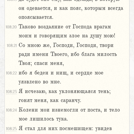
он одевается, и как пояс, которым всегда
опоясывается.
Таково воздаяние от Господа врагам
108:20
моим и говорящим злое на душу мою!
Со мною же, Господи, Господи, твори
108:21
ради имени Твоего, ибо блага милость
Твоя; спаси меня,
ибо я беден и нищ, и сердце мое
108:22
уязвлено во мне.
Я исчезаю, как уклоняющаяся тень;
108:23
гонят меня, как саранчу.
Колени мои изнемогли от поста, и тело
108:24
мое лишилось тука.
Я стал для них посмешищем: увидев
108:25