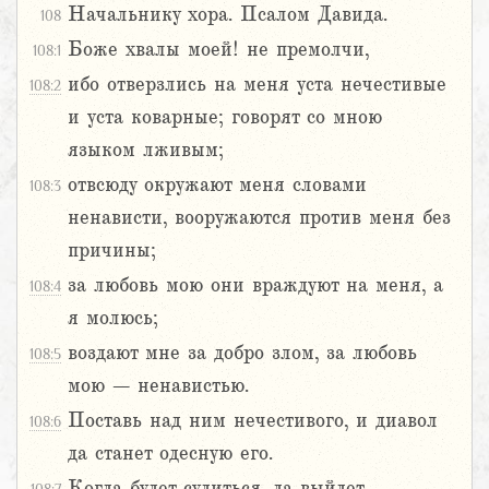
Начальнику хора. Псалом Давида.
108
Боже хвалы моей! не премолчи,
108:1
ибо отверзлись на меня уста нечестивые
108:2
и уста коварные; говорят со мною
языком лживым;
отвсюду окружают меня словами
108:3
ненависти, вооружаются против меня без
причины;
за любовь мою они враждуют на меня, а
108:4
я молюсь;
воздают мне за добро злом, за любовь
108:5
мою – ненавистью.
Поставь над ним нечестивого, и диавол
108:6
да станет одесную его.
Когда будет судиться, да выйдет