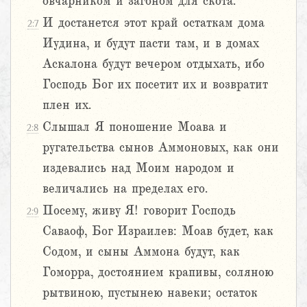
овчарником и загоном для скота.
И достанется этот край остаткам дома
2:7
Иудина, и будут пасти там, и в домах
Аскалона будут вечером отдыхать, ибо
Господь Бог их посетит их и возвратит
плен их.
Слышал Я поношение Моава и
2:8
ругательства сынов Аммоновых, как они
издевались над Моим народом и
величались на пределах его.
Посему, живу Я! говорит Господь
2:9
Саваоф, Бог Израилев: Моав будет, как
Содом, и сыны Аммона будут, как
Гоморра, достоянием крапивы, соляною
рытвиною, пустынею навеки; остаток