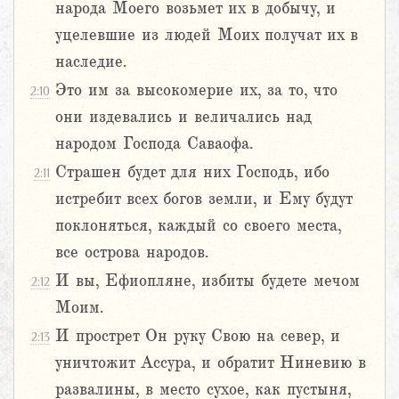
народа Моего возьмет их в добычу, и
уцелевшие из людей Моих получат их в
наследие.
Это им за высокомерие их, за то, что
2:10
они издевались и величались над
народом Господа Саваофа.
Страшен будет для них Господь, ибо
2:11
истребит всех богов земли, и Ему будут
поклоняться, каждый со своего места,
все острова народов.
И вы, Ефиопляне, избиты будете мечом
2:12
Моим.
И прострет Он руку Свою на север, и
2:13
уничтожит Ассура, и обратит Ниневию в
развалины, в место сухое, как пустыня,