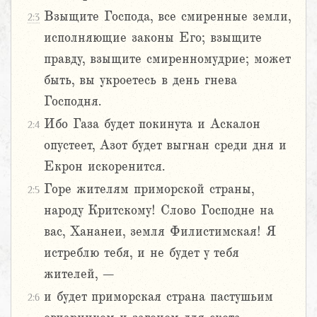
Взыщите Господа, все смиренные земли,
2:3
исполняющие законы Его; взыщите
правду, взыщите смиренномудрие; может
быть, вы укроетесь в день гнева
Господня.
Ибо Газа будет покинута и Аскалон
2:4
опустеет, Азот будет выгнан среди дня и
Екрон искоренится.
Горе жителям приморской страны,
2:5
народу Критскому! Слово Господне на
вас, Хананеи, земля Филистимская! Я
истреблю тебя, и не будет у тебя
жителей, –
и будет приморская страна пастушьим
2:6