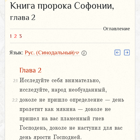
Книга пророка Софонии,
глава 2
Оглавление
1
2
3
Язык:
Рус. (Синодальный)
Глава 2
Исследуйте себя внимательно,
2:1
исследуйте, народ необузданный,
доколе не пришло определение – день
2:2
пролетит как мякина – доколе не
пришел на вас пламенный гнев
Господень, доколе не наступил для вас
день ярости Господней.