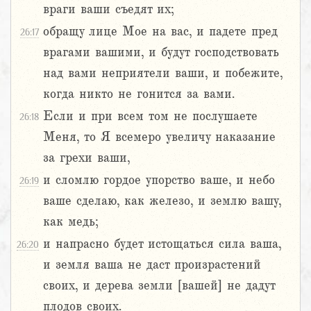
враги ваши съедят их;
обращу лице Мое на вас, и падете пред
26:17
врагами вашими, и будут господствовать
над вами неприятели ваши, и побежите,
когда никто не гонится за вами.
Если и при всем том не послушаете
26:18
Меня, то Я всемеро увеличу наказание
за грехи ваши,
и сломлю гордое упорство ваше, и небо
26:19
ваше сделаю, как железо, и землю вашу,
как медь;
и напрасно будет истощаться сила ваша,
26:20
и земля ваша не даст произрастений
своих, и дерева земли [вашей] не дадут
плодов своих.