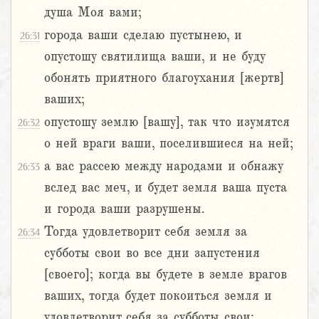
душа Моя вами;
города ваши сделаю пустынею, и
26:31
опустошу святилища ваши, и не буду
обонять приятного благоухания [жертв]
ваших;
опустошу землю [вашу], так что изумятся
26:32
о ней враги ваши, поселившиеся на ней;
а вас рассею между народами и обнажу
26:33
вслед вас меч, и будет земля ваша пуста
и города ваши разрушены.
Тогда удовлетворит себя земля за
26:34
субботы свои во все дни запустения
[своего]; когда вы будете в земле врагов
ваших, тогда будет покоиться земля и
удовлетворит себя за субботы свои;