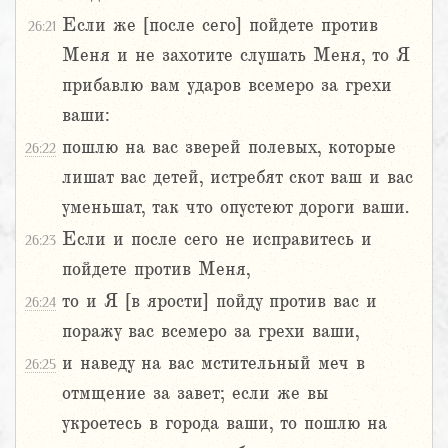
Если же [после сего] пойдете против
26:21
Меня и не захотите слушать Меня, то Я
прибавлю вам ударов всемеро за грехи
ваши:
пошлю на вас зверей полевых, которые
26:22
лишат вас детей, истребят скот ваш и вас
уменьшат, так что опустеют дороги ваши.
Если и после сего не исправитесь и
26:23
пойдете против Меня,
то и Я [в ярости] пойду против вас и
26:24
поражу вас всемеро за грехи ваши,
и наведу на вас мстительный меч в
26:25
отмщение за завет; если же вы
укроетесь в города ваши, то пошлю на