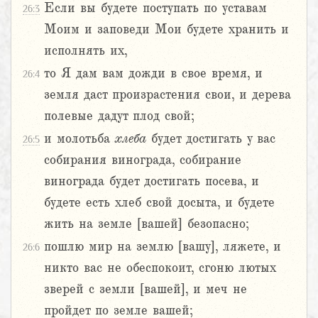
Если вы будете поступать по уставам
26:3
Моим и заповеди Мои будете хранить и
исполнять их,
то Я дам вам дожди в свое время, и
26:4
земля даст произрастения свои, и дерева
полевые дадут плод свой;
и молотьба
хлеба
будет достигать у вас
26:5
собирания винограда, собирание
винограда будет достигать посева, и
будете есть хлеб свой досыта, и будете
жить на земле [вашей] безопасно;
пошлю мир на землю [вашу], ляжете, и
26:6
никто вас не обеспокоит, сгоню лютых
зверей с земли [вашей], и меч не
пройдет по земле вашей;