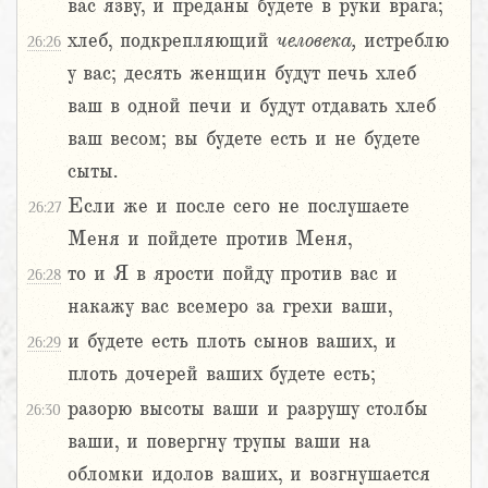
вас язву, и преданы будете в руки врага;
хлеб, подкрепляющий
человека,
истреблю
26:26
у вас; десять женщин будут печь хлеб
ваш в одной печи и будут отдавать хлеб
ваш весом; вы будете есть и не будете
сыты.
Если же и после сего не послушаете
26:27
Меня и пойдете против Меня,
то и Я в ярости пойду против вас и
26:28
накажу вас всемеро за грехи ваши,
и будете есть плоть сынов ваших, и
26:29
плоть дочерей ваших будете есть;
разорю высоты ваши и разрушу столбы
26:30
ваши, и повергну трупы ваши на
обломки идолов ваших, и возгнушается