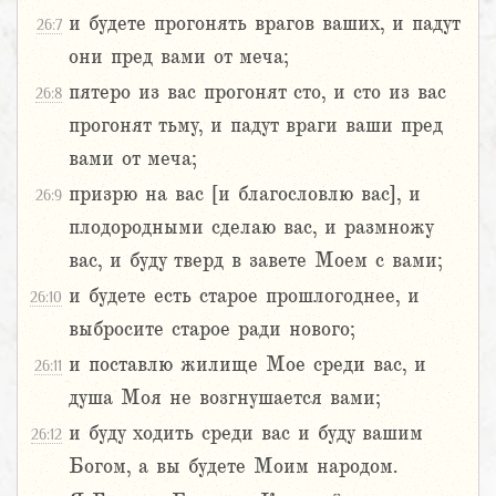
и будете прогонять врагов ваших, и падут
26:7
они пред вами от меча;
пятеро из вас прогонят сто, и сто из вас
26:8
прогонят тьму, и падут враги ваши пред
вами от меча;
призрю на вас [и благословлю вас], и
26:9
плодородными сделаю вас, и размножу
вас, и буду тверд в завете Моем с вами;
и будете есть старое прошлогоднее, и
26:10
выбросите старое ради нового;
и поставлю жилище Мое среди вас, и
26:11
душа Моя не возгнушается вами;
и буду ходить среди вас и буду вашим
26:12
Богом, а вы будете Моим народом.