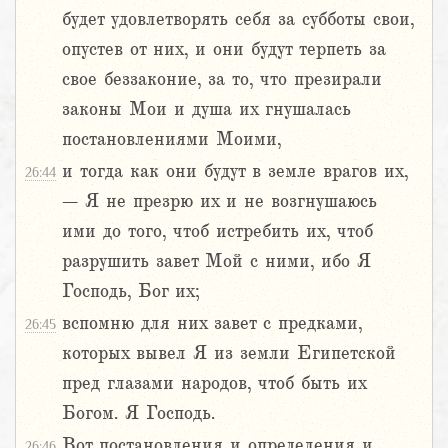
будет удовлетворять себя за субботы свои,
опустев от них, и они будут терпеть за
свое беззаконие, за то, что презирали
законы Мои и душа их гнушалась
постановлениями Моими,
и тогда как они будут в земле врагов их,
26:44
– Я не презрю их и не возгнушаюсь
ими до того, чтоб истребить их, чтоб
разрушить завет Мой с ними, ибо Я
Господь, Бог их;
вспомню для них завет с предками,
26:45
которых вывел Я из земли Египетской
пред глазами народов, чтоб быть их
Богом. Я Господь.
Вот постановления и определения и
26:46