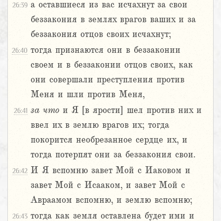
а оставшиеся из вас исчахнут за свои
26:39
беззакония в землях врагов ваших и за
беззакония отцов своих исчахнут;
тогда признаются они в беззаконии
26:40
своем и в беззаконии отцов своих, как
они совершали преступления против
Меня и шли против Меня,
за
что
и Я [в ярости] шел против них и
26:41
ввел их в землю врагов их; тогда
покорится необрезанное сердце их, и
тогда потерпят они за беззакония свои.
И Я вспомню завет Мой с Иаковом и
26:42
завет Мой с Исааком, и завет Мой с
Авраамом вспомню, и землю вспомню;
тогда как земля оставлена будет ими и
26:43