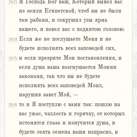
Я Господь Бог ваш, Который вывел вас
26:13
из земли Египетской, чтоб вы не были
там рабами, и сокрушил узы ярма
вашего, и повел вас с поднятою головою.
Если же не послушаете Меня и не
26:14
будете исполнять всех заповедей сих,
и если презрите Мои постановления, и
26:15
если душа ваша возгнушается Моими
законами, так что вы не будете
исполнять всех заповедей Моих,
нарушив завет Мой, –
то и Я поступлю с вами так: пошлю на
26:16
вас ужас, чахлость и горячку, от которых
истомятся глаза и измучится душа, и
будете сеять семена ваши напрасно, и