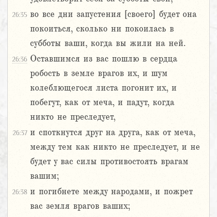
во все дни запустения [своего] будет она
26:35
покоиться, сколько ни покоилась в
субботы ваши, когда вы жили на ней.
Оставшимся из вас пошлю в сердца
26:36
робость в земле врагов их, и шум
колеблющегося листа погонит их, и
побегут, как от меча, и падут, когда
никто не преследует,
и споткнутся друг на друга, как от меча,
26:37
между тем как никто не преследует, и не
будет у вас силы противостоять врагам
вашим;
и погибнете между народами, и пожрет
26:38
вас земля врагов ваших;