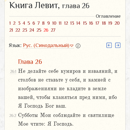
Книга Левит,
глава 26
Оглавление
1
2
3
4
5
6
7
8
9
10
11
12
13
14
15
16
17
18
19
20
21
22
23
24
25
26
27
Язык:
Рус. (Синодальный)
Глава 26
Не делайте себе кумиров и изваяний, и
26:1
столбов не ставьте у себя, и камней с
изображениями не кладите в земле
вашей, чтобы кланяться пред ними, ибо
Я Господь Бог ваш.
Субботы Мои соблюдайте и святилище
26:2
Мое чтите: Я Господь.