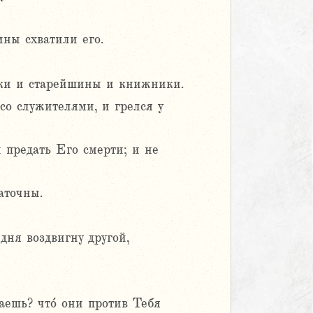
ины схватили его.
ики и старейшины и книжники.
со служителями, и грелся у
 предать Его смерти; и не
аточны.
дня воздвигну другой,
аешь? что́ они против Тебя