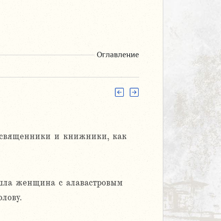
Оглавление
освященники и книжники, как
шла женщина с алавастровым
олову.