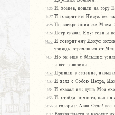
Царствии Божием.
мофею
И, воспев, пошли на гору Е
14:26
мофею
И говорит им Иисус: все вы
14:27
ону
По воскресении же Моем, Я
14:28
ям
Петр сказал Ему: если и вс
14:29
ение
И говорит ему Иисус: истин
14:30
трижды отречешься от Мен
Но он еще с бо́льшим усили
14:31
и все говорили.
Пришли в селение, называе
14:32
И взял с Собою Петра, Иак
14:33
И сказал им: душа Моя скор
14:34
И, отойдя немного, пал на 
14:35
и говорил: Авва Отче! всё
14:36
Возвращается и находит их
14:37