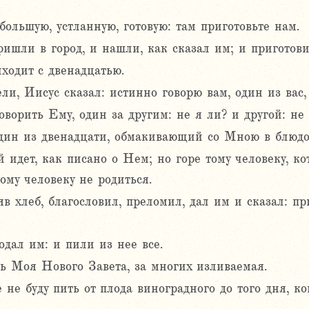
ольшую, устланную, готовую: там приготовьте нам.
ишли в город, и нашли, как сказал им; и приготови
ходит с двенадцатью.
ли, Иисус сказал: истинно говорю вам, один из вас
ворить Ему, один за другим: не я ли? и другой: не
один из двенадцати, обмакивающий со Мною в блюдо
идет, как писано о Нем; но горе тому человеку, 
ому человеку не родиться.
яв хлеб, благословил, преломил, дал им и сказал: пр
одал им: и пили из нее все.
вь Моя Нового Завета, за многих изливаемая.
не буду пить от плода виноградного до того дня, ко