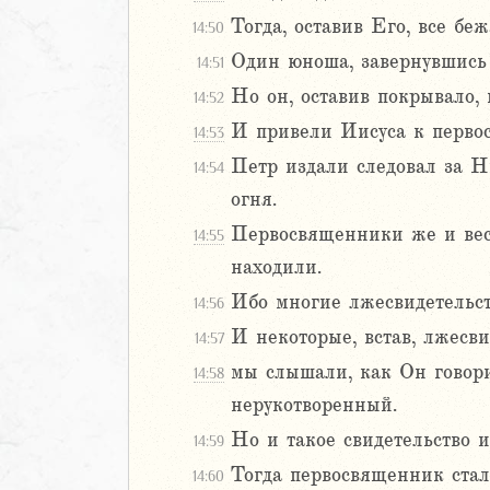
Тогда, оставив Его, все беж
14:50
Один юноша, завернувшись 
14:51
Но он, оставив покрывало, 
14:52
И привели Иисуса к перво
14:53
Петр издали следовал за Н
14:54
огня.
Первосвященники же и весь
14:55
находили.
Ибо многие лжесвидетельст
14:56
И некоторые, встав, лжесв
14:57
мы слышали, как Он говори
14:58
нерукотворенный.
Но и такое свидетельство и
14:59
Тогда первосвященник стал 
14:60