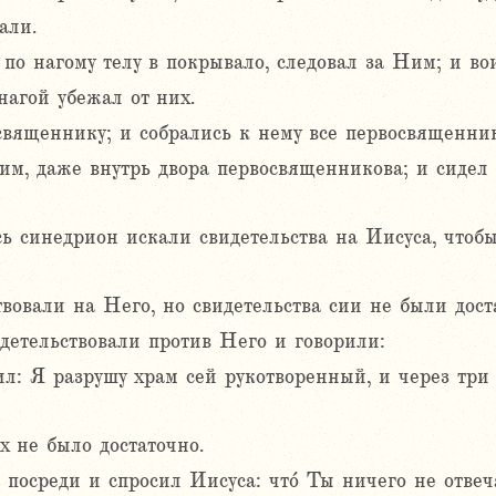
али.
по нагому телу в покрывало, следовал за Ним; и во
нагой убежал от них.
священнику; и собрались к нему все первосвященн
им, даже внутрь двора первосвященникова; и сидел 
 синедрион искали свидетельства на Иисуса, чтобы
вовали на Него, но свидетельства сии не были дост
идетельствовали против Него и говорили:
л: Я разрушу храм сей рукотворенный, и через три 
х не было достаточно.
посреди и спросил Иисуса: что́ Ты ничего не отвеч