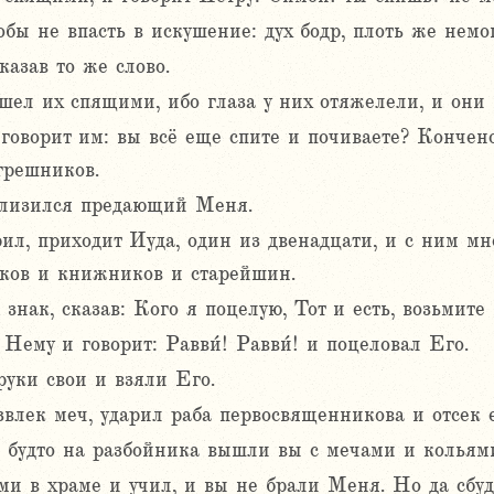
обы не впасть в искушение: дух бодр, плоть же немо
казав то же слово.
шел их спящими, ибо глаза у них отяжелели, и они н
говорит им: вы всё еще спите и почиваете? Кончено,
грешников.
иблизился предающий Меня.
рил, приходит Иуда, один из двенадцати, и с ним м
иков и книжников и старейшин.
нак, сказав: Кого я поцелую, Тот и есть, возьмите 
 Нему и говорит: Равви́! Равви́! и поцеловал Его.
уки свои и взяли Его.
влек меч, ударил раба первосвященникова и отсек е
к будто на разбойника вышли вы с мечами и кольям
и в храме и учил, и вы не брали Меня. Но да сбуд