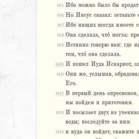
2
Ибо можно было бы продать
14:5
3
Но Иисус сказал: оставьте 
14:6
4
Ибо нищих всегда имеете с 
5
14:7
6
Она сделала, что́ могла: п
14:8
Истинно говорю вам: где ни
14:9
8
том, что́ она сделала.
9
И пошел Иуда Искариот, од
0
14:10
1
Они же, услышав, обрадовал
14:11
2
Его.
3
В первый день опресноков,
14:12
4
мы пойдем и приготовим.
5
6
И посылает двух из ученико
14:13
и
воды; последуйте за ним
нна
и куда он войдет, скажите 
14:14
я