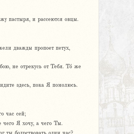
ажу пастыря, и рассеются овцы.
жели дважды пропоет петух,
ою, не отрекусь от Тебя. То́ же
дите здесь, пока Я помолюсь.
о час сей;
чего Я хочу, а чего Ты.
г ты бодрствовать один час?