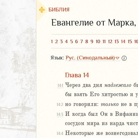
БИБЛИЯ
Евангелие от Марка
1
2
3
4
5
6
7
8
9
10
11
12
13
14
15
1
Язык:
Рус. (Синодальный)
Глава 14
Через два дня
надлежало
б
14:1
бы взять Его хитростью и у
ЗАВЕТ
но говорили:
только
не в п
14:2
АВЕТ
И когда был Он в Вифании
14:3
фея
сосудом мира из нарда чист
ка
Некоторые же вознегодовал
14:4