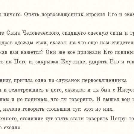
 ничего. Опять первосвященник спросил Его и ска
ите Сына Человеческого, сидящего одесную силы и г
драв одежды свои, сказал: на что еще нам свидетел
как вам кажется? Они же все признали Его повинн
ь на Него и, закрывая Ему лице, ударять Его и го
низу, пришла одна из служанок первосвященника
я и всмотревшись в него, сказала: и ты был с Иису
знаю и не понимаю, что ты говоришь. И вышел вон н
, начала говорить стоявшим тут: этот из них.
емного, стоявшие тут опять стали говорить Петру: т
 сходно.