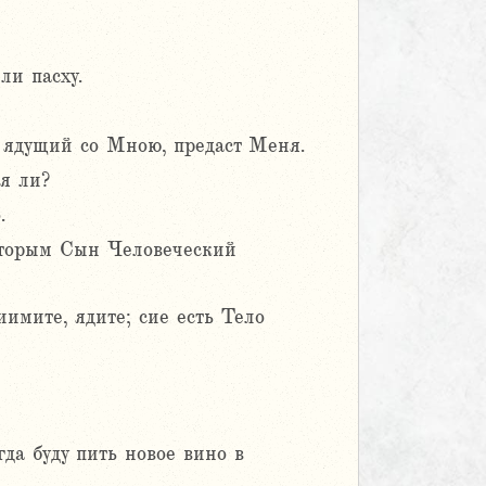
ли пасху.
, ядущий со Мною, предаст Меня.
 я ли?
.
которым Сын Человеческий
иимите, ядите; сие есть Тело
гда буду пить новое вино в