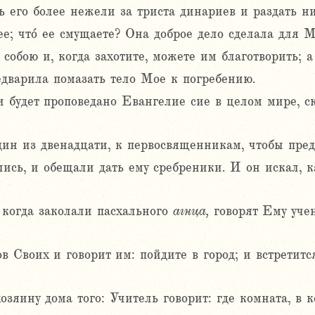
 его более нежели за триста динариев и раздать н
ее; что́ ее смущаете? Она доброе дело сделала для 
собою и, когда захотите, можете им благотворить; а
редварила помазать тело Мое к погребению.
 будет проповедано Евангелие сие в целом мире, ска
ин из двенадцати, к первосвященникам, чтобы пред
ись, и обещали дать ему сребреники. И он искал, к
 когда заколали пасхального
агнца,
говорят Ему учен
в Своих и говорит им: пойдите в город; и встретит
хозяину дома того: Учитель говорит: где комната, в 