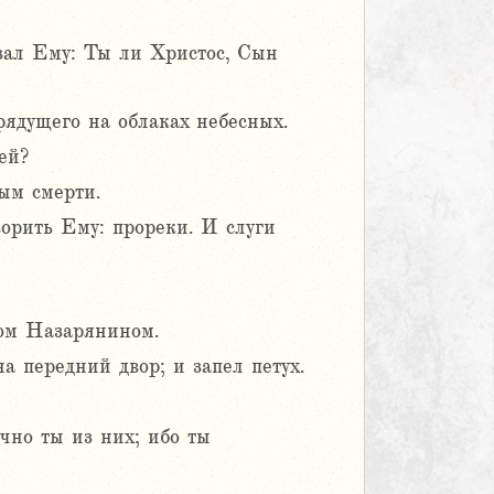
зал Ему: Ты ли Христос, Сын
рядущего на облаках небесных.
ей?
ым смерти.
ворить Ему: прореки. И слуги
сом Назарянином.
а передний двор; и запел петух.
очно ты из них; ибо ты