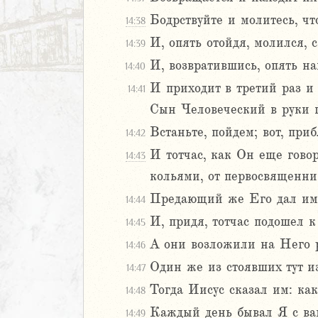
Бодрствуйте и молитесь, чт
14:38
И, опять отойдя, молился, с
14:39
И, возвратившись, опять на
14:40
И приходит в третий раз и 
14:41
Сын Человеческий в руки 
Встаньте, пойдем; вот, пр
14:42
И тотчас, как Он еще гово
14:43
кольями, от первосвященн
Предающий же Его дал им з
14:44
И, придя, тотчас подошел к
14:45
А они возложили на Него р
14:46
Один же из стоявших тут из
14:47
Тогда Иисус сказал им: ка
14:48
Каждый день бывал Я с вам
14:49