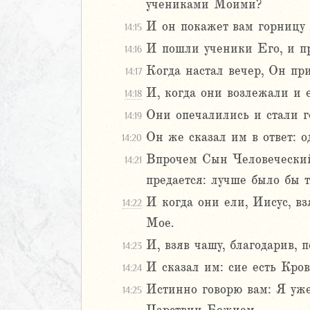
учениками Моими?
ра
И он покажет вам горницу б
14:15
тра
И пошли ученики Его, и пр
14:16
нна
Когда настал вечер, Он при
14:17
на
на
И, когда они возлежали и е
14:18
Они опечалились и стали го
14:19
янам
Он же сказал им в ответ: 
14:20
ринфянам
Впрочем Сын Человеческий 
14:21
ринфянам
там
предается: лучше было бы т
янам
И когда они ели, Иисус, вз
14:22
ппийцам
Мое.
ссянам
И, взяв чашу, благодарив, п
14:23
икийцам
И сказал им: сие есть Кро
14:24
Истинно говорю вам: Я уже 
14:25
икийцам