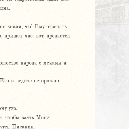
щна.
е знали, что́ Ему отвечать.
 пришел час: вот, предается
ножество народа с мечами и
Его и ведите осторожно.
му ухо.
и, чтобы взять Меня.
утся Писания.