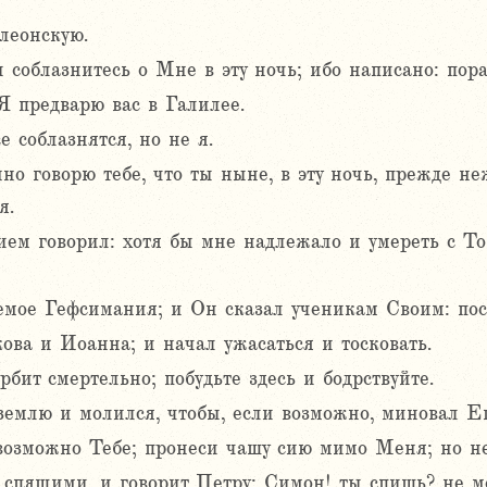
леонскую.
 соблазнитесь о Мне в эту ночь; ибо написано: пор
 предварю вас в Галилее.
е соблазнятся, но не я.
но говорю тебе, что ты ныне, в эту ночь, прежде не
я.
ем говорил: хотя бы мне надлежало и умереть с Тоб
мое Гефсимания; и Он сказал ученикам Своим: поси
ова и Иоанна; и начал ужасаться и тосковать.
бит смертельно; побудьте здесь и бодрствуйте.
землю и молился, чтобы, если возможно, миновал Ег
 возможно Тебе; пронеси чашу сию мимо Меня; но не 
 спящими, и говорит Петру: Симон! ты спишь? не мо