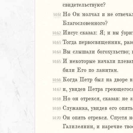
свидетельствуют?
Но Он молчал и не отвечал
14:61
Благословенного?
Иисус сказал: Я; и вы у́зр
14:62
Тогда первосвященник, разо
14:63
Вы слышали богохульство; 
14:64
И некоторые начали плеват
14:65
били Его по ланитам.
Когда Петр был на дворе в
14:66
и, увидев Петра греющегос
14:67
Но он отрекся, сказав: не 
14:68
Служанка, увидев его опять
14:69
Он опять отрекся. Спустя н
14:70
Галилеянин, и наречие твое