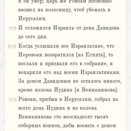
и он умер; царь же Ровоам поспешно
взошел на колесницу, чтоб убежать в
Иерусалим.
И отложился Израиль от дома Давидова
12:19
до сего дня.
Когда услышали все Израильтяне, что
12:20
Иеровоам возвратился [из Египта], то
послали и призвали его в собрание, и
воцарили его над всеми Израильтянами.
За домом Давидовым не осталось никого,
кроме колена Иудина [и Вениаминова].
Ровоам, прибыв в Иерусалим, собрал из
12:21
всего дома Иудина и из колена
Вениаминова сто восемьдесят тысяч
отборных воинов, дабы воевать с домом