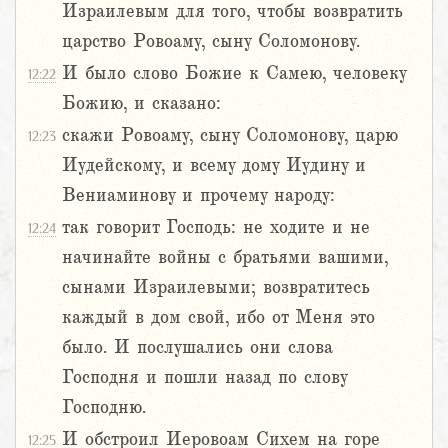
Израилевым для того, чтобы возвратить
царство Ровоаму, сыну Соломонову.
И было слово Божие к Самею, человеку
12:22
Божию, и сказано:
скажи Ровоаму, сыну Соломонову, царю
12:23
Иудейскому, и всему дому Иудину и
Вениаминову и прочему народу:
так говорит Господь: не ходите и не
12:24
начинайте войны с братьями вашими,
сынами Израилевыми; возвратитесь
каждый в дом свой, ибо от Меня это
было. И послушались они слова
Господня и пошли назад по слову
Господню.
И обстроил Иеровоам Сихем на горе
12:25