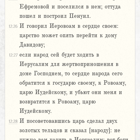
Ефремовой и поселился в нем; оттуда
пошел и построил Пенуил.
И говорил Иеровоам в сердце своем:
12:26
царство может опять перейти к дому
Давидову;
если народ сей будет ходить в
12:27
Иерусалим для жертвоприношения в
доме Господнем, то сердце народа сего
обратится к государю своему, к Ровоаму,
царю Иудейскому, и убьют они меня и
возвратятся к Ровоаму, царю
Иудейскому.
И посоветовавшись царь сделал двух
12:28
золотых тельцов и сказал [народу]: не
нужно вам ходить в Иерусалим; вот боги