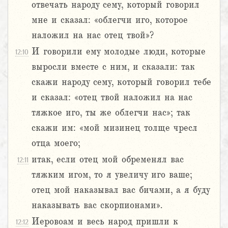
отвечать народу сему, который говорил
мне и сказал: «облегчи иго, которое
наложил на нас отец твой»?
И говорили ему молодые люди, которые
12:10
выросли вместе с ним, и сказали: так
скажи народу сему, который говорил тебе
и сказал: «отец твой наложил на нас
тяжкое иго, ты же облегчи нас»; так
скажи им: «мой мизинец толще чресл
отца моего;
итак, если отец мой обременял вас
12:11
тяжким игом, то я увеличу иго ваше;
отец мой наказывал вас бичами, а я буду
наказывать вас скорпионами».
Иеровоам и весь народ пришли к
12:12