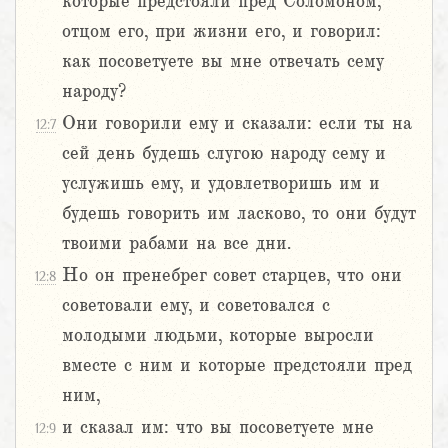
которые предстояли пред Соломоном,
отцом его, при жизни его, и говорил:
как посоветуете вы мне отвечать сему
народу?
Они говорили ему и сказали: если ты на
12:7
сей день будешь слугою народу сему и
услужишь ему, и удовлетворишь им и
будешь говорить им ласково, то они будут
твоими рабами на все дни.
Но он пренебрег совет старцев, что они
12:8
советовали ему, и советовался с
молодыми людьми, которые выросли
вместе с ним и которые предстояли пред
ним,
и сказал им: что вы посоветуете мне
12:9