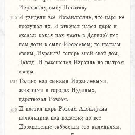
Иеровоаму, сыну Наватову.
И увидели все Израильтяне, что царь не
12:16
послушал их. И отвечал народ царю и
сказал: какая нам часть в Давиде? нет
нам доли в сыне Иессеевом; по шатрам
своим, Израиль! теперь знай свой дом,
Давид! И разошелся Израиль по шатрам
своим.
Только над сынами Израилевыми,
12:17
жившими в городах Иудиных,
царствовал Ровоам.
И послал царь Ровоам Адонирама,
12:18
начальника над податью; но все
Израильтяне забросали его каменьями,