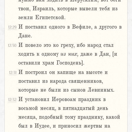
твои, Израиль, которые вывели тебя из
земли Египетской.
И поставил одного в Вефиле, а другого в
12:29
Дане.
И повело это ко греху, ибо народ стал
12:30
ходить к одному
из
них,
даже в Дан, [и
оставили храм Господень].
И построил он капище на высоте и
12:31
поставил из народа священников,
которые не были из сынов Левииных.
И установил Иеровоам праздник в
12:32
восьмой месяц, в пятнадцатый день
месяца, подобный тому празднику, какой
был в Иудее, и приносил жертвы на