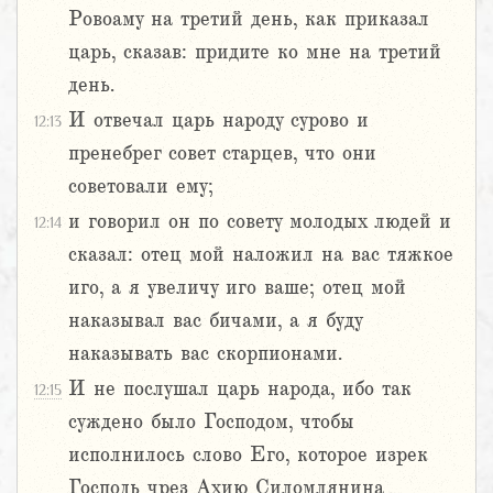
Ровоаму на третий день, как приказал
царь, сказав: придите ко мне на третий
день.
И отвечал царь народу сурово и
12:13
пренебрег совет старцев, что они
советовали ему;
и говорил он по совету молодых людей и
12:14
сказал: отец мой наложил на вас тяжкое
иго, а я увеличу иго ваше; отец мой
наказывал вас бичами, а я буду
наказывать вас скорпионами.
И не послушал царь народа, ибо так
12:15
суждено было Господом, чтобы
исполнилось слово Его, которое изрек
Господь чрез Ахию Силомлянина