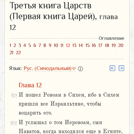
Третья книга Царств
(Первая книга Царей),
глава
12
Оглавление
1
2
3
4
5
6
7
8
9
10
11
12
13
14
15
16
17
18
19
20
21
22
Язык:
Рус. (Синодальный)
Глава 12
И пошел Ровоам в Сихем, ибо в Сихем
12:1
пришли все Израильтяне, чтобы
воцарить его.
И услышал о том Иеровоам, сын
12:2
Наватов, когда находился еще в Египте,