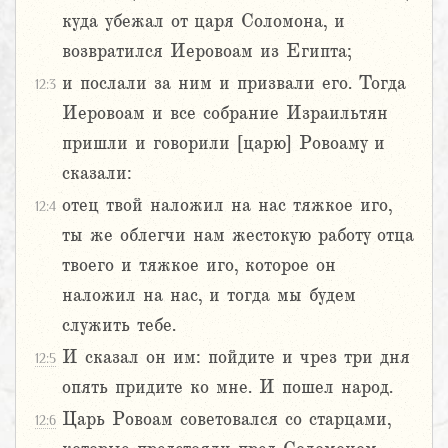
куда убежал от царя Соломона, и
возвратился Иеровоам из Египта;
и послали за ним и призвали его. Тогда
12:3
Иеровоам и все собрание Израильтян
пришли и говорили [царю] Ровоаму и
сказали:
отец твой наложил на нас тяжкое иго,
12:4
ты же облегчи нам жестокую работу отца
твоего и тяжкое иго, которое он
наложил на нас, и тогда мы будем
служить тебе.
И сказал он им: пойдите и чрез три дня
12:5
опять придите ко мне. И пошел народ.
Царь Ровоам советовался со старцами,
12:6