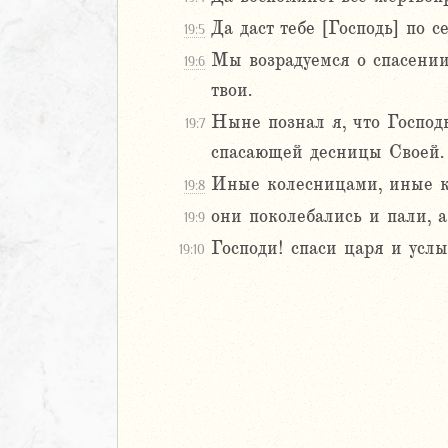
Навин
Да даст тебе [Господь] по 
19:5
Израилевы
Мы возрадуемся о спасении
19:6
твои.
ств
Ныне познал я, что Господь
рств
19:7
рств
спасающей десницы Своей.
рств
Иные колесницами, иные к
19:8
ралипоменон
они поколебались и пали, 
19:9
ралипоменон
Господи! спаси царя и услы
19:10
я
дры
ь
ирь
ма 1 (1-8)