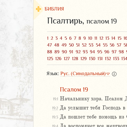
БИБЛИЯ
Псалтирь,
псалом 19
1
2
3
4
5
6
7
8
9
10
11
12
13
14
15
1
47
48
49
50
51
52
53
54
55
56
57
5
88
89
90
91
92
93
94
95
96
97
98
125
126
127
128
129
130
131
132
133
13
Язык:
Рус. (Синодальный)
Псалом 19
ЗАВЕТ
Начальнику хора. Псалом Д
19:1
Да услышит тебя Господь в
19:2
Да пошлет тебе помощь из 
19:3
Да воспомянет все жертвоп
аконие
19:4