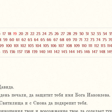
6
17
18
19
20
21
22
23
24
25
26
27
28
29
30
31
32
33
34
3
8
59
60
61
62
63
64
65
66
67
68
69
70
71
72
73
74
75
7
99
100
101
102
103
104
105
106
107
108
109
110
111
112
113
11
4
135
136
137
138
139
140
141
142
143
144
145
146
147
148
14
авида.
 день печали, да защитит тебя имя Бога Иаковлева.
Святилища и с Сиона да подкрепит тебя.
риношения твои и всесожжение твое да соделает ту