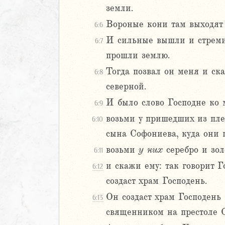
земли.
Навин
Вороные кони там выходят к
Израилевы
6:6
И сильные вышли и стремил
6:7
ств
прошли землю.
рств
Тогда позвал он меня и ск
6:8
рств
северной.
рств
ралипоменон
И было слово Господне ко 
6:9
ралипоменон
возьми у пришедших из плен
6:10
сына Софониева, куда они 
я
возьми
у
них
серебро и зол
дры
6:11
и скажи ему: так говорит 
6:12
ь
создаст храм Господень.
Он создаст храм Господень 
6:13
ирь
священником на престоле С