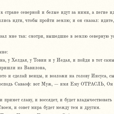
 стране северной и белые идут за ними, а пегие ид
ись идти, чтобы пройти землю; и он сказал: идите
азал мне так: смотри, вышедшие в землю северную 
мне:
а, у Хелдая, у Товии и у Иедая, и пойди в тот сам
пришли из Вавилона,
ото и сделай венцы, и возложи на голову Иисуса, сы
Господь Саваоф: вот Муж, – имя Ему ОТРАСЛЬ, Он 
и примет славу, и воссядет, и будет владычествовать
воем, и совет мира будет между тем и другим.