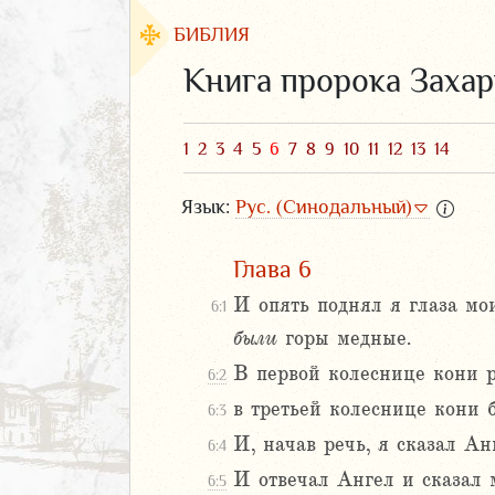
БИБЛИЯ
Книга пророка Заха
1
2
3
4
5
6
7
8
9
10
11
12
13
14
Язык:
Рус. (Синодальный)
Глава 6
И опять поднял я глаза мо
6:1
были
горы медные.
ЗАВЕТ
В первой колеснице кони р
6:2
в третьей колеснице кони б
6:3
И, начав речь, я сказал Ан
6:4
И отвечал Ангел и сказал м
6:5
аконие