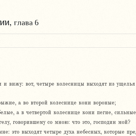
рии,
глава 6
и и вижу: вот, четыре колесницы выходят из ущелья
ыжие, а во второй колеснице кони вороные;
елые, а в четвертой колеснице кони пегие, сильные
гелу, говорившему со мною: что это, господин мой?
не: это выходят четыре духа небесных, которые пре