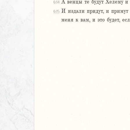
А венцы те будут Хелему и
6:14
иаст
И издали придут, и примут 
6:15
Песней
меня к вам, и это будет, ес
рость
а
ия
еремии
ие Иеремии
иль
л