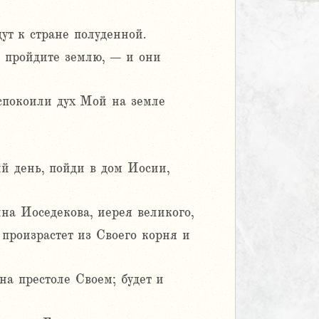
ут к стране полуденной.
, пройдите землю, – и они
успокоили дух Мой на земле
ый день, пойди в дом Иосии,
на Иоседекова, иерея великого,
произрастет из Своего корня и
 на престоле Своем; будет и