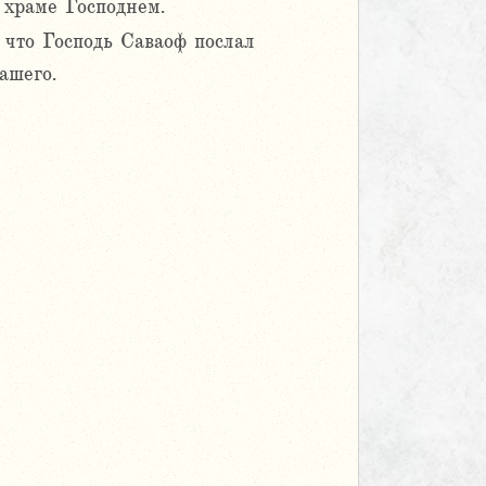
 храме Господнем.
, что Господь Саваоф послал
ашего.