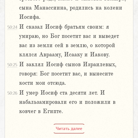
сына Манассиина, родились на колени
Иосифа.
И сказал Иосиф братьям своим: я
50:24
умираю, но Бог посетит вас и выведет
вас из земли сей в землю, о которой
клялся Аврааму, Исааку и Иакову.
И заклял Иосиф сынов Израилевых,
50:25
говоря: Бог посетит вас, и вынесите
кости мои отсюда.
И умер Иосиф ста десяти лет. И
50:26
набальзамировали его и положили в
ковчег в Египте.
Читать далее