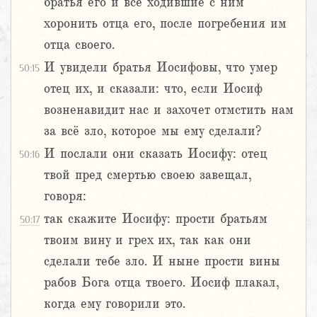
братья его и все ходившие с ним
хоронить отца его, после погребения им
отца своего.
И увидели братья Иосифовы, что умер
50:15
отец их, и сказали: что, если Иосиф
возненавидит нас и захочет отмстить нам
за всё зло, которое мы ему сделали?
И послали они сказать Иосифу: отец
50:16
твой пред смертью своею завещал,
говоря:
так скажите Иосифу: прости братьям
50:17
твоим вину и грех их, так как они
сделали тебе зло. И ныне прости вины
рабов Бога отца твоего. Иосиф плакал,
когда ему говорили это.