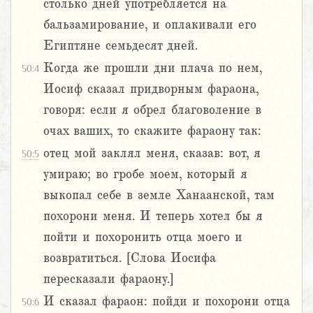
столько дней употребляется на
бальзамирование, и оплакивали его
Египтяне семьдесят дней.
Когда же прошли дни плача по нем,
50:4
Иосиф сказал придворным фараона,
говоря: если я обрел благоволение в
очах ваших, то скажите фараону так:
отец мой заклял меня, сказав: вот, я
50:5
умираю; во гробе моем, который я
выкопал себе в земле Ханаанской, там
похорони меня. И теперь хотел бы я
пойти и похоронить отца моего и
возвратиться. [Слова Иосифа
пересказали фараону.]
И сказал фараон: пойди и похорони отца
50:6