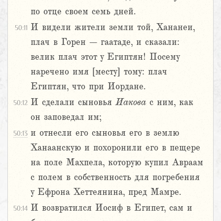
по отце своем семь дней.
И видели жители земли той, Хананеи,
50:11
плач в Горен – гаатаде, и сказали:
велик плач этот у Египтян! Посему
наречено имя [месту] тому: плач
Египтян, что при Иордане.
И сделали сыновья
Иакова
с ним, как
50:12
он заповедал им;
и отнесли его сыновья его в землю
50:13
Ханаанскую и похоронили его в пещере
на поле Махпела, которую купил Авраам
с полем в собственность для погребения
у Ефрона Хеттеянина, пред Мамре.
И возвратился Иосиф в Египет, сам и
50:14