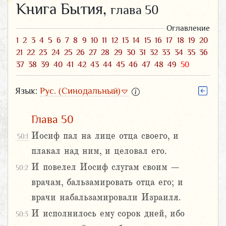
Книга Бытия,
глава 50
Оглавление
1
2
3
4
5
6
7
8
9
10
11
12
13
14
15
16
17
18
19
20
21
22
23
24
25
26
27
28
29
30
31
32
33
34
35
36
37
38
39
40
41
42
43
44
45
46
47
48
49
50
Язык:
Рус. (Синодальный)
Глава 50
Иосиф пал на лице отца своего, и
50:1
плакал над ним, и целовал его.
И повелел Иосиф слугам своим –
50:2
врачам, бальзамировать отца его; и
врачи набальзамировали Израиля.
И исполнилось ему сорок дней, ибо
50:3