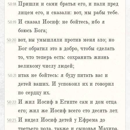
Пришли и сами братья его, и пали пред
50:18
лицем его, и сказали: вот, мы рабы тебе.
И сказал Иосиф: не бойтесь, ибо я
50:19
боюсь Бога;
вот, вы умышляли против меня зло; но
50:20
Бог обратил это в добро, чтобы сделать
то, что теперь есть: сохранить жизнь
великому числу людей;
итак не бойтесь: я буду питать вас и
50:21
детей ваших. И успокоил их и говорил
по сердцу их.
И жил Иосиф в Египте сам и дом отца
50:22
его; жил же Иосиф всего сто десять лет.
И видел Иосиф детей у Ефрема до
50:23
третьего рода, также и сыновья Махира,