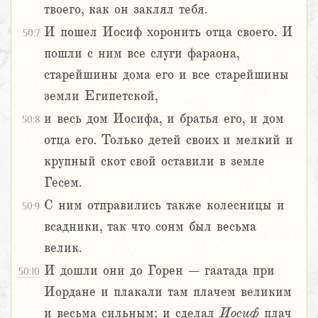
твоего, как он заклял тебя.
И пошел Иосиф хоронить отца своего. И
50:7
пошли с ним все слуги фараона,
старейшины дома его и все старейшины
земли Египетской,
и весь дом Иосифа, и братья его, и дом
50:8
отца его. Только детей своих и мелкий и
крупный скот свой оставили в земле
Гесем.
С ним отправились также колесницы и
50:9
всадники, так что сонм был весьма
велик.
И дошли они до Горен – гаатада при
50:10
Иордане и плакали там плачем великим
и весьма сильным; и сделал
Иосиф
плач