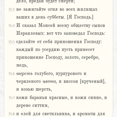
дело, предан будет смерти;
не зажигайте огня во всех жилищах
35:3
ваших в день субботы. [Я Господь.]
И сказал Моисей всему обществу сынов
35:4
Израилевых: вот что заповедал Господь:
сделайте от себя приношения Господу:
35:5
каждый по усердию пусть принесет
приношение Господу, золото, серебро,
медь,
шерсть
голубого, пурпурового и
35:6
червленого
цвета,
и виссон [крученый],
и козью шерсть,
кожи бараньи красные, и кожи синие, и
35:7
дерево ситтим,
и елей для светильника, и ароматы для
35:8