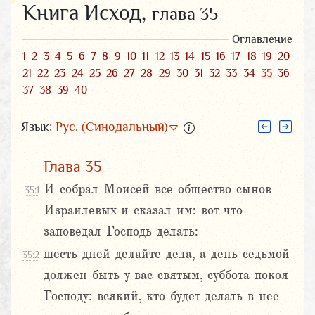
Книга Исход,
глава 35
Оглавление
1
2
3
4
5
6
7
8
9
10
11
12
13
14
15
16
17
18
19
20
21
22
23
24
25
26
27
28
29
30
31
32
33
34
35
36
37
38
39
40
Язык:
Рус. (Синодальный)
Глава 35
И собрал Моисей все общество сынов
35:1
Израилевых и сказал им: вот что
заповедал Господь делать:
шесть дней делайте дела, а день седьмой
35:2
должен быть у вас святым, суббота покоя
Господу: всякий, кто будет делать в нее