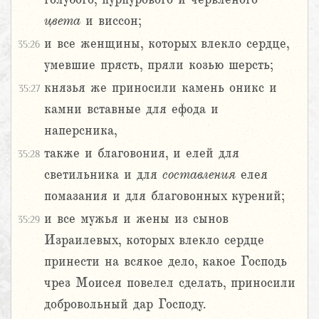
цвета
и виссон;
и все женщины, которых влекло сердце,
35:26
умевшие прясть, пряли козью шерсть;
князья же приносили камень оникс и
35:27
камни вставные для ефода и
наперсника,
также и благовония, и елей для
35:28
светильника и для
составления
елея
помазания и для благовонных курений;
и все мужья и жены из сынов
35:29
Израилевых, которых влекло сердце
принести на всякое дело, какое Господь
чрез Моисея повелел сделать, приносили
добровольный дар Господу.