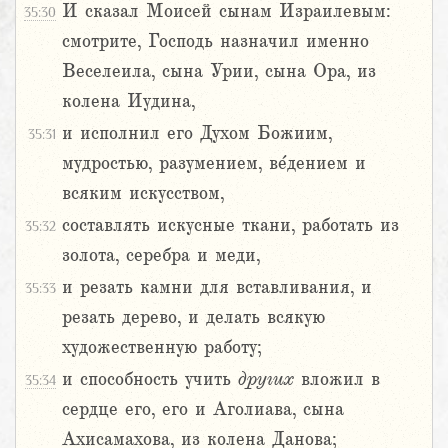
И сказал Моисей сынам Израилевым:
35:30
смотрите, Господь назначил именно
Веселеила, сына Урии, сына Ора, из
колена Иудина,
и исполнил его Духом Божиим,
35:31
мудростью, разумением, ве́дением и
всяким искусством,
составлять искусные ткани, работать из
35:32
золота, серебра и меди,
и резать камни для вставливания, и
35:33
резать дерево, и делать всякую
художественную работу;
и способность учить
других
вложил в
35:34
сердце его, его и Аголиава, сына
Ахисамахова, из колена Данова;