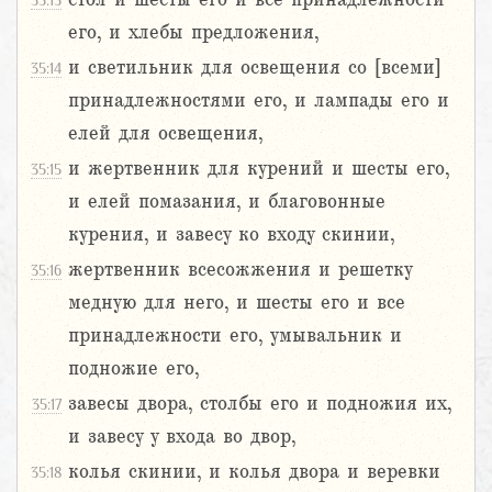
35:13
его, и хлебы предложения,
и светильник для освещения со [всеми]
35:14
принадлежностями его, и лампады его и
елей для освещения,
и жертвенник для курений и шесты его,
35:15
и елей помазания, и благовонные
курения, и завесу ко входу скинии,
жертвенник всесожжения и решетку
35:16
медную для него, и шесты его и все
принадлежности его, умывальник и
подножие его,
завесы двора, столбы его и подножия их,
35:17
и завесу у входа во двор,
колья скинии, и колья двора и веревки
35:18