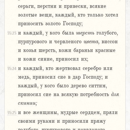
серьги, перстни и привески, всякие
золотые вещи, каждый, кто только хотел
приносить золото Господу;
и каждый, у кого была
шерсть
голубого,
35:23
пурпурового и червленого
цвета,
виссон
и козья шерсть, кожи бараньи красные
и кожи синие, приносил их;
и каждый, кто жертвовал серебро или
35:24
медь, приносил сие в дар Господу; и
каждый, у кого было дерево ситтим,
приносил сие на всякую потребность
для
скинии;
и все женщины, мудрые сердцем, пряли
35:25
своими руками и приносили пряжу
голубого, пурпурового и червленого