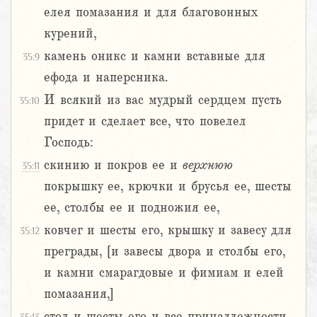
елея помазания и для благовонных
курений,
камень оникс и камни вставные для
35:9
ефода и наперсника.
И всякий из вас мудрый сердцем пусть
35:10
придет и сделает все, что повелел
Господь:
скинию и покров ее и
верхнюю
35:11
покрышку ее, крючки и брусья ее, шесты
ее, столбы ее и подножия ее,
ковчег и шесты его, крышку и завесу для
35:12
преграды, [и завесы двора и столбы его,
и камни смарагдовые и фимиам и елей
помазания,]
стол и шесты его и все принадлежности