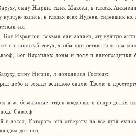
Варуху, сыну Нирии, сына Маасеи, в глазах Анамеила
у купчую запись, в глазах всех Иудеев, сидевших на 
тствии их:
, Бог Израилев: возьми сии записи, эту купчую запис
их в глиняный сосуд, чтобы они оставались там мно
аваоф, Бог Израилев: домы и поля и виноградники б
Варуху, сыну Нирии, я помолился Господу:
орил небо и землю великою силою Твоею и простер
м и за беззаконие отцов воздаешь в недро детям их
подь Саваоф!
 в делах, Которого очи отверсты на все пути сынов
плодам дел его,