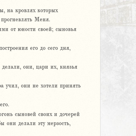
мы, на кровлях которых
 прогневлять Меня.
ми от юности своей; сыновья
остроения его до сего дня,
делали, они, цари их, князья
ра учил, они не хотели принять
его.
огонь сыновей своих и дочерей
ы они делали эту мерзость,