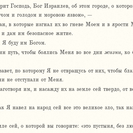
ит Господь, Бог Израилев, об этом городе, о которо
чом и голодом и моровою язвою», –
тран, в которые изгнал их во гневе Моем и в ярости
 и дам им безопасное житие.
 Я буду им Богом.
ин путь, чтобы боялись Меня во все дни
жизни,
ко б
вет, по которому Я не отвращусь от них, чтобы бла
ни не отступали от Меня.
лаготворя им, и насажду их на земле сей твердо, от 
ак Я навел на народ сей все это великое зло, так на
ле сей, о которой вы говорите: «это пустыня, без лю