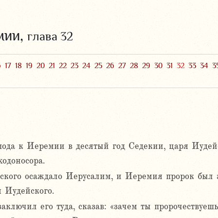
мии,
глава 32
6
17
18
19
20
21
22
23
24
25
26
27
28
29
30
31
32
33
34
3
пода к Иеремии в десятый год Седекии, царя Иудейс
одоносора.
ского осаждало Иерусалим, и Иеремия пророк был 
 Иудейского.
аключил его туда, сказав: «зачем ты пророчествуешь