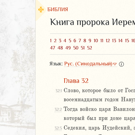
БИБЛИЯ
Книга пророка Иере
1
2
3
4
5
6
7
8
9
10
11
12
13
14
15
1
47
48
49
50
51
52
Язык:
Рус. (Синодальный)
Глава 32
Слово, которое было от Гос
32:1
ЗАВЕТ
восемнадцатым годом Навух
Тогда войско царя Вавилон
32:2
который был при доме царя
Седекия, царь Иудейский, з
32:3
аконие