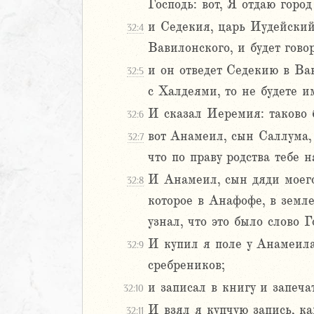
Господь: вот, Я отдаю горо
Навин
и Седекия, царь Иудейский,
32:4
Израилевы
Вавилонского, и будет говор
ств
и он отведет Седекию в Вав
32:5
рств
с Халдеями, то не будете и
рств
И сказал Иеремия: таково 
32:6
рств
вот Анамеил, сын Саллума, 
32:7
ралипоменон
ралипоменон
что по праву родства тебе н
И Анамеил, сын дяди моего,
32:8
я
которое в Анафофе, в земле
дры
узнал, что это было слово Г
И купил я поле у Анамеила,
ь
32:9
сребреников;
ирь
и записал в книгу и запеча
32:10
И взял я купчую запись, ка
32:11