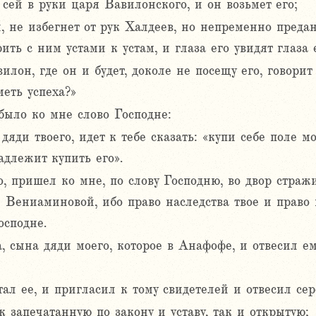
д сей в руки царя Вавилонского, и он возьмет его;
 не избегнет от рук Халдеев, но непременно предан
ить с ним устами к устам, и глаза его увидят глаза 
илон, где он и будет, доколе не посещу его, говорит
меть успеха?»
было ко мне слово Господне:
дяди твоего, идет к тебе сказать: «купи себе поле м
адлежит купить его».
 пришел ко мне, по слову Господню, во двор стражи
 Вениаминовой, ибо право наследства твое и право в
осподне.
 сына дяди моего, которое в Анафофе, и отвесил ем
тал ее, и пригласил к тому свидетелей и отвесил сер
к запечатанную по закону и уставу, так и открытую;