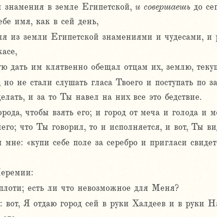
и знамения в земле Египетской,
и
совершаешь
до се
бе имя, как в сей день,
ля из земли Египетской знамениями и чудесами, 
асе,
ую дать им клятвенно обещал отцам их, землю, тек
но не стали слушать гласа Твоего и поступать по за
елать, и за то Ты навел на них все это бедствие.
орода, чтобы взять его; и город от меча и голода и 
го; что Ты говорил, то и исполняется, и вот, Ты ви
 мне: «купи себе поле за серебро и пригласи свидете
Иеремии:
 плоти; есть ли что невозможное для Меня?
: вот, Я отдаю город сей в руки Халдеев и в руки Н