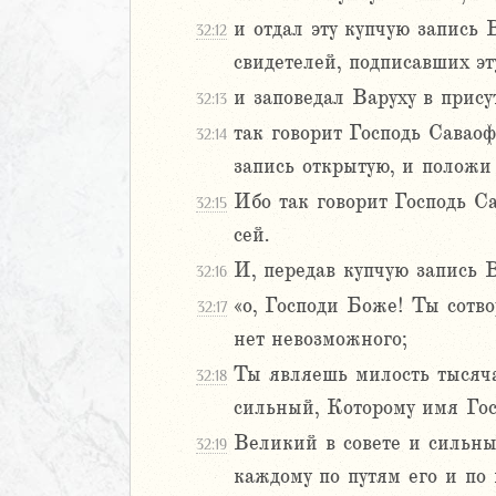
иаст
и отдал эту купчую запись 
32:12
Песней
свидетелей, подписавших эт
рость
и заповедал Варуху в прису
32:13
а
так говорит Господь Саваоф
32:14
запись открытую, и положи 
ия
Ибо так говорит Господь С
32:15
сей.
2
И, передав купчую запись 
32:16
3
4
«о, Господи Боже! Ты сотв
32:17
5
нет невозможного;
6
Ты являешь милость тысяча
32:18
сильный, Которому имя Гос
8
Великий в совете и сильный
9
32:19
0
каждому по путям его и по 