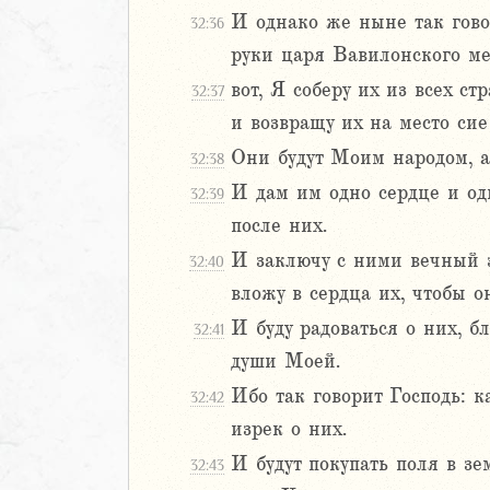
47
И однако же ныне так говор
32:36
48
руки царя Вавилонского ме
49
50
вот, Я соберу их из всех с
32:37
1
и возвращу их на место сие
52
Они будут Моим народом, а
32:38
еремии
И дам им одно сердце и од
32:39
ие Иеремии
после них.
иль
И заключу с ними вечный за
32:40
л
вложу в сердца их, чтобы о
И буду радоваться о них, б
32:41
души Моей.
Ибо так говорит Господь: к
32:42
изрек о них.
И будут покупать поля в зем
32:43