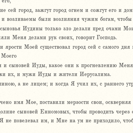
 его,
е сей город, зажгут город огнем и сожгут его и до
 и возливаемы были возлияния чужим богам, чтобы
сыновья Иудины только зло делали пред очами Мои
яли Меня делами рук своих, говорит Господь.
 ярости Моей существовал город сей с самого дня п
а Моего
я и сыновей Иуды, какое они к прогневлению Меня 
оки их, и мужи Иуды и жители Иерусалима.
иною, а не лицем; и когда Я учил их, с раннего ут
чено имя Мое, поставили мерзости свои, оскверняя 
олине сыновей Енномовых, чтобы проводить через 
 Я не повелевал им, и Мне на ум не приходило, чтоб