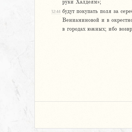
руки Халдеям»;
м
ия
будут покупать поля за сер
32:44
Вениаминовой и в окрестно
я
в городах южных; ибо возвр
ия
ккавейская
ккавейская
ккавейская
дры
АВЕТ