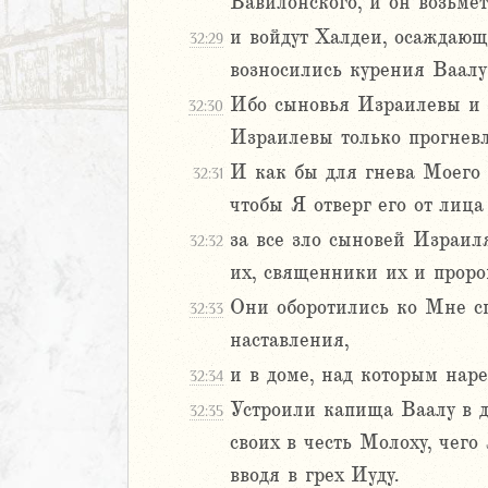
Вавилонского, и он возьмет
29
30
и войдут Халдеи, осаждающи
32:29
1
возносились курения Ваалу
32
Ибо сыновья Израилевы и 
32:30
33
Израилевы только прогневл
34
35
И как бы для гнева Моего и
32:31
36
чтобы Я отверг его от лиц
37
за все зло сыновей Израил
32:32
38
их, священники их и прор
39
40
Они оборотились ко Мне сп
32:33
1
наставления,
42
и в доме, над которым наре
32:34
43
Устроили капища Ваалу в д
32:35
44
45
своих в честь Молоху, чего
46
вводя в грех Иуду.