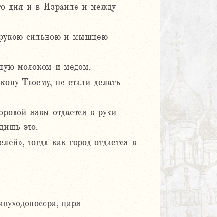
го дня и в Израиле и между
и рукою сильною и мышцею
ущую молоком и медом.
кону Твоему, не стали делать
моровой язвы отдается в руки
дишь это.
лей», тогда как город отдается в
авуходоносора, царя