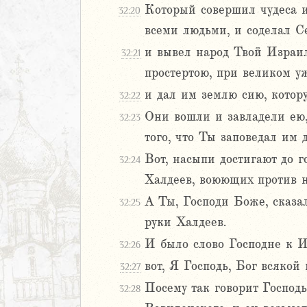
1
Который совершил чудеса 
32:20
2
всеми людьми, и соделал Се
3
и вывел народ Твой Израи
4
32:21
5
простертою, при великом уж
6
и дал им землю сию, котор
32:22
7
Они вошли и завладели ею, 
32:23
8
того, что Ты заповедал им д
9
20
Вот, насыпи достигают до г
32:24
1
Халдеев, воюющих против не
22
А Ты, Господи Боже, сказал
32:25
23
руки Халдеев.
24
25
И было слово Господне к 
32:26
26
вот, Я Господь, Бог всякой
32:27
27
Посему так говорит Господь
32:28
28