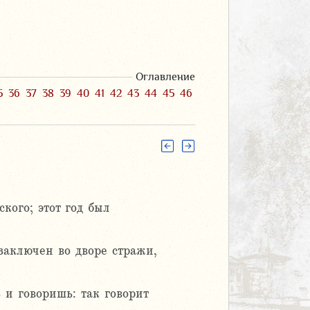
Оглавление
5
36
37
38
39
40
41
42
43
44
45
46
кого; этот год был
заключен во дворе стражи,
 и говоришь: так говорит