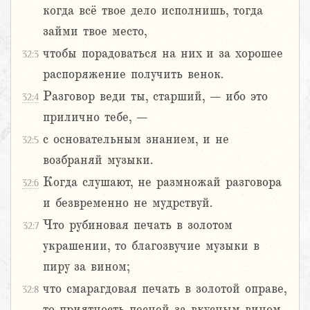
когда всё твое дело исполнишь, тогда
займи твое место,
чтобы порадоваться на них и за хорошее
32:3
распоряжение получить венок.
Разговор веди ты, старший, – ибо это
32:4
прилично тебе, –
с основательным знанием, и не
32:5
возбраняй музыки.
Когда слушают, не размножай разговора
32:6
и безвременно не мудрствуй.
Что рубиновая печать в золотом
32:7
украшении, то благозвучие музыки в
пиру за вином;
что смарагдовая печать в золотой оправе,
32:8
то приятность песней за вкусным вином.