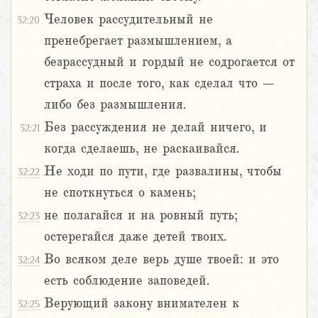
Человек рассудительный не
32:20
пренебрегает размышлением, а
безрассудный и гордый не содрогается от
страха и после того, как сделал что –
либо без размышления.
Без рассуждения не делай ничего, и
32:21
когда сделаешь, не раскаивайся.
Не ходи по пути, где развалины, чтобы
32:22
не споткнуться о камень;
не полагайся и на ровный путь;
32:23
остерегайся даже детей твоих.
Во всяком деле верь душе твоей: и это
32:24
есть соблюдение заповедей.
Верующий закону внимателен к
32:25