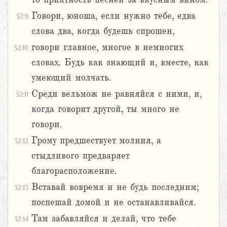
Говори, юноша, если нужно тебе, едва
32:9
слова два, когда будешь спрошен,
говори главное, многое в немногих
32:10
словах. Будь как знающий и, вместе, как
умеющий молчать.
Среди вельмож не равняйся с ними, и,
32:11
когда говорит другой, ты много не
говори.
Грому предшествует молния, а
32:12
стыдливого предваряет
благорасположение.
Вставай вовремя и не будь последним;
32:13
поспешай домой и не останавливайся.
Там забавляйся и делай, что тебе
32:14