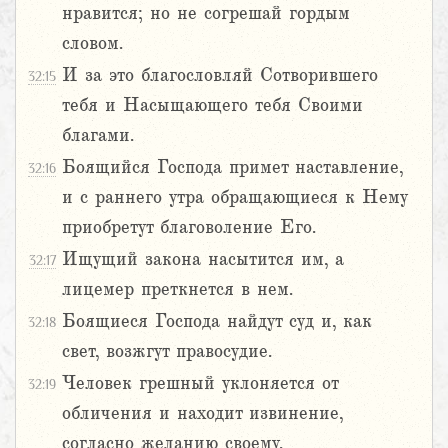
нравится; но не согрешай гордым
словом.
И за это благословляй Сотворившего
32:15
тебя и Насыщающего тебя Своими
благами.
Боящийся Господа примет наставление,
32:16
и с раннего утра обращающиеся к Нему
приобретут благоволение Его.
Ищущий закона насытится им, а
32:17
лицемер преткнется в нем.
Боящиеся Господа найдут суд и, как
32:18
свет, возжгут правосудие.
Человек грешный уклоняется от
32:19
обличения и находит извинение,
согласно желанию своему.