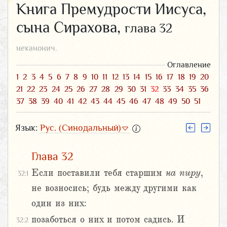
Книга Премудрости Иисуса,
сына Сирахова,
глава 32
неканонич.
Оглавление
1
2
3
4
5
6
7
8
9
10
11
12
13
14
15
16
17
18
19
20
21
22
23
24
25
26
27
28
29
30
31
32
33
34
35
36
37
38
39
40
41
42
43
44
45
46
47
48
49
50
51
Язык:
Рус. (Синодальный)
Глава 32
Если поставили тебя старшим
на пиру
,
32:1
не возносись; будь между другими как
один из них:
позаботься о них и потом садись. И
32:2