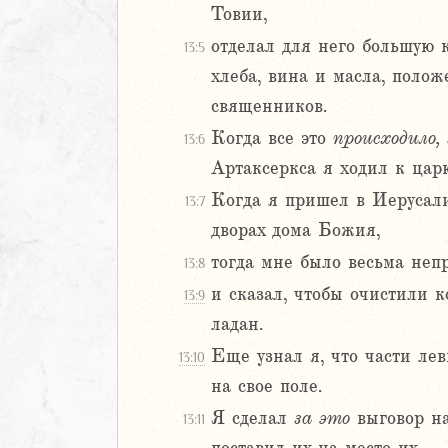
Товии,
Навин
отделал для него большую 
Израилевы
13:5
хлеба, вина и масла, поло
ств
священников.
рств
Когда все это
происходило,
13:6
рств
Артаксеркса я ходил к цар
рств
ралипоменон
Когда я пришел в Иерусали
13:7
ралипоменон
дворах дома Божия,
тогда мне было весьма неп
13:8
я
и сказал, чтобы очистили 
13:9
2
ладан.
3
Еще узнал я, что части ле
13:10
4
на свое поле.
5
Я сделал
за
это
выговор на
13:11
6