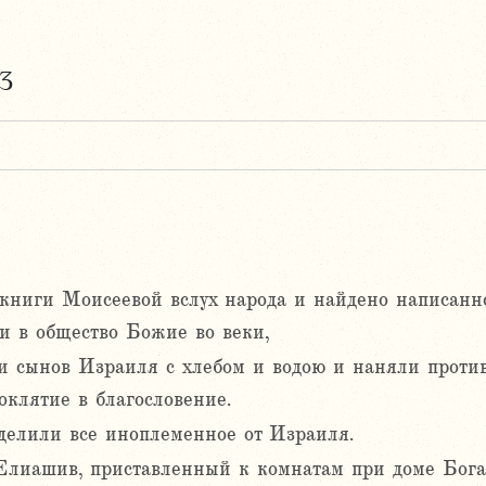
13
 книги Моисеевой вслух народа и найдено написан
и в общество Божие во веки,
ли сынов Израиля с хлебом и водою и наняли против
оклятие в благословение.
тделили все иноплеменное от Израиля.
Елиашив, приставленный к комнатам при доме Бога