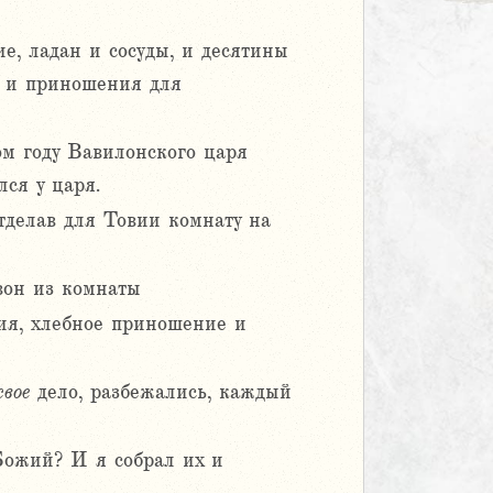
е, ладан и сосуды, и десятины
, и приношения для
ом году Вавилонского царя
ся у царя.
тделав для Товии комнату на
вон из комнаты
жия, хлебное приношение и
свое
дело, разбежались, каждый
Божий? И я собрал их и