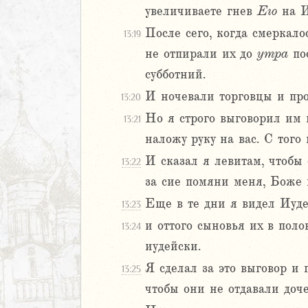
увеличиваете гнев
Его
на И
После сего, когда смеркало
13:19
ия
еремии
не отпирали их до
утра
пос
ие Иеремии
субботний.
И ночевали торговцы и про
13:20
иль
Но я строго выговорил им и
13:21
л
наложу руку на вас. С того
И сказал я левитам, чтобы 
13:22
за сие помяни меня, Боже 
Еще в те дни я видел Иуде
13:23
и оттого сыновья их в поло
13:24
иудейски.
м
Я сделал за это выговор и 
13:25
ия
чтобы они не отдавали доче