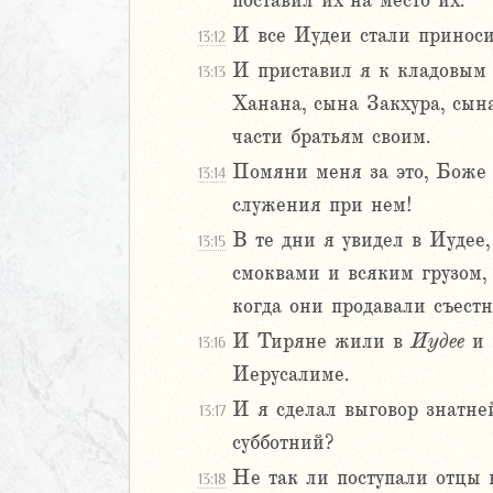
поставил их на место их.
8
И все Иудеи стали приноси
13:12
9
И приставил я к кладовым
13:13
0
Ханана, сына Закхура, сын
1
части братьям своим.
2
3
Помяни меня за это, Боже 
13:14
дры
служения при нем!
В те дни я увидел в Иудее,
13:15
ь
смоквами и всяким грузом,
ирь
когда они продавали съестн
И Тиряне жили в
Иудее
и 
13:16
Иерусалиме.
иаст
И я сделал выговор знатне
13:17
Песней
рость
субботний?
а
Не так ли поступали отцы в
13:18