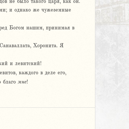
в не было такого царя, как он.
ми; и однако же чужеземные
пред Богом нашим, принимая в
Санаваллата, Хоронита. Я
кий и левитский!
витов, каждого в деле его,
о благо
мне
!