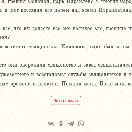
я,
грешил Соломон, царь Израилев? У многих народо
, и Бог поставил его царем над всеми Израильтяна
вас, что вы делаете все сие великое зло, грешите 
жен?
а великого священника Елиашива, один был зятем 
то они опорочили священство и завет священничес
чужеземного и восстановил службы священников и ле
нные времена и начатки. Помяни меня, Боже мой, в
Читать далее