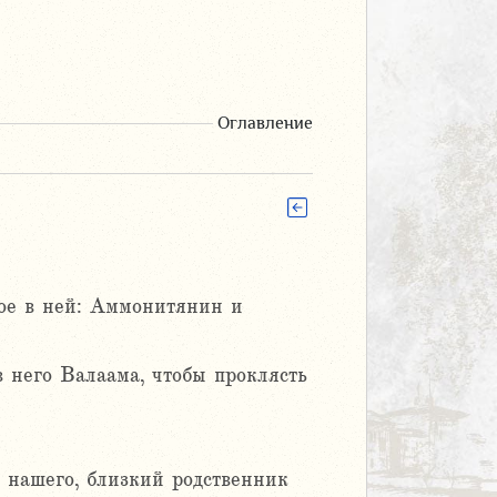
Оглавление
ное в ней: Аммонитянин и
 него Валаама, чтобы проклясть
 нашего, близкий родственник