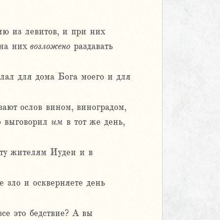
 из левитов, и при них
 на них
возложено
раздавать
елал для дома Бога моего и для
вают ослов вином, виноградом,
го выговорил
им
в тот же день,
оту жителям Иудеи и в
е зло и оскверняете день
се это бедствие? А вы