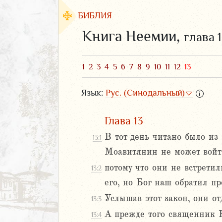
БИБЛИЯ
Книга Неемии,
глава 
1
2
3
4
5
6
7
8
9
10
11
12
13
Язык:
Рус. (Синодальный)
Глава 13
В тот день читано было из
13:1
Моавитянин не может войт
ЗАВЕТ
потому что они не встрети
13:2
его, но Бог наш обратил пр
Услышав этот закон, они о
13:3
А прежде того священник 
13:4
аконие