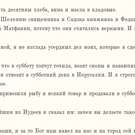
ть десятины хлеба, вина и масла в кладовые.
 Шелемию священника и Садока книжника и Федаию
а Матфании, потому что они считались верными. И
мой, и не изгладь усердных дел моих, которые я сд
 что в субботу топчут точила, возят снопы и навьючи
 и отвозят в субботний день в Иерусалим. И я стро
ое.
привозили рыбу и всякий товар и продавали в субб
йшим из Иудеев и сказал им: зачем вы делаете тако
аши, и за то Бог наш навел на нас и на город сей в