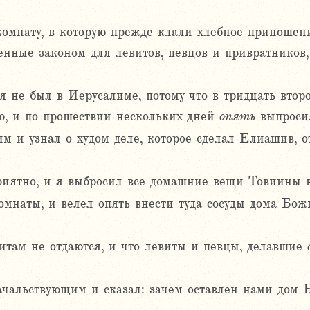
комнату, в которую прежде клали хлебное приношени
женные законом для левитов, певцов и привратников
я не был в Иерусалиме, потому что в тридцать втор
ю, и по прошествии нескольких дней
опять
выпросил
м и узнал о худом деле, которое сделал Елиашив, о
риятно, и я выбросил все домашние вещи Товиины 
комнаты, и велел опять внести туда сосуды дома Бо
витам не отдаются, и что левиты и певцы, делавшие
чальствующим и сказал: зачем оставлен нами дом 