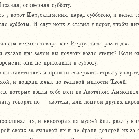
зраиля, оскверняя субботу.
сь у ворот Иерусалимских, перед субботою, я велел з
ле субботы. И слуг моих я ставил у ворот, чтобы н
давцы всякого товара вне Иерусалима раз и два.
 сказал им: зачем вы ночуете возле стены? Если сде
 времени они не приходили в субботу.
они очистились и пришли содержать стражу у ворот,
мой, и пощади меня по великой милости Твоей!
ев, которые взяли себе жен из Азотянок, Аммонит
вину говорят по – азотски, или языком других наро
проклинал их, и некоторых из мужей бил, рвал у ни
рей своих за сыновей их и не брали дочерей их за с