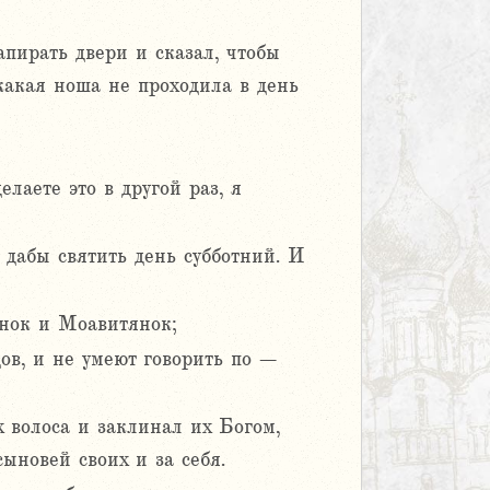
апирать двери и сказал, чтобы
икакая ноша не проходила в день
лаете это в другой раз, я
 дабы святить день субботний. И
янок и Моавитянок;
дов, и не умеют говорить по –
х волоса и заклинал их Богом,
ыновей своих и за себя.