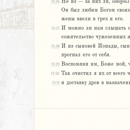
Не из – за них ли,
говорил
я
13:26
ия
Он был любим Богом своим
ккавейская
жены ввели в грех и его.
ккавейская
И можно ли нам слышать о 
13:27
ккавейская
сожительство чужеземных 
дры
И из сыновей Иоиады, сын
13:28
АВЕТ
прогнал его от себя.
Воспомяни им, Боже мой, ч
13:29
Так очистил я их от всего 
13:30
и доставку дров в назначе
13:31