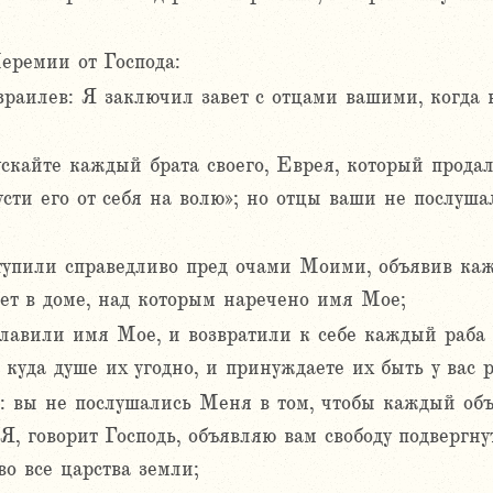
еремии от Господа:
Израилев: Я заключил завет с отцами вашими, когда 
ускайте каждый брата своего, Еврея, который продал 
пусти его от себя на волю»; но отцы ваши не послу
упили справедливо пред очами Моими, объявив каж
т в доме, над которым наречено имя Мое;
славили имя Мое, и возвратили к себе каждый раба 
 куда душе их угодно, и принуждаете их быть у вас
ь: вы не послушались Меня в том, чтобы каждый объя
 Я, говорит Господь, объявляю вам свободу подвергнут
во все царства земли;