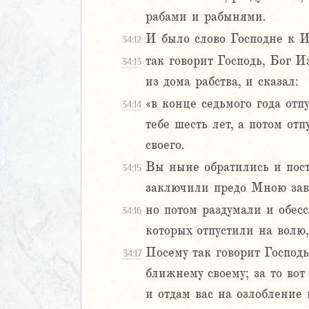
рабами и рабынями.
иаст
Песней
И было слово Господне к И
34:12
рость
так говорит Господь, Бог 
34:13
а
из дома рабства, и сказал:
«в конце седьмого года отп
34:14
ия
тебе шесть лет, а потом от
своего.
2
Вы ныне обратились и пост
34:15
3
заключили предо Мною заве
4
5
но потом раздумали и обес
34:16
6
которых отпустили на волю,
Посему так говорит Господ
34:17
8
ближнему своему; за то вот
9
0
и отдам вас на озлобление 