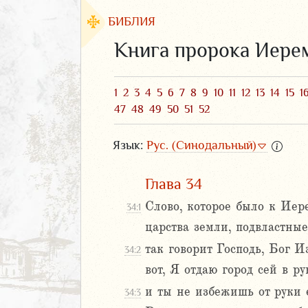
БИБЛИЯ
Книга пророка Иере
1
2
3
4
5
6
7
8
9
10
11
12
13
14
15
1
47
48
49
50
51
52
Язык:
Рус. (Синодальный)
Глава 34
Слово, которое было к Иере
34:1
ЗАВЕТ
царства земли, подвластные
так говорит Господь, Бог И
34:2
вот, Я отдаю город сей в р
и ты не избежишь от руки е
34:3
аконие