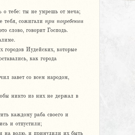
 о тебе: ты не умрешь от меча;
де тебя, сожигали
при
погребении
это слово, говорит Господь.
алиме.
х городов Иудейских, которые
ставались, как города
чил завет со всем народом,
тобы никто из них не держал в
тить каждому раба своего и
ись и отпустили;
ли на волю, и принудили их быть