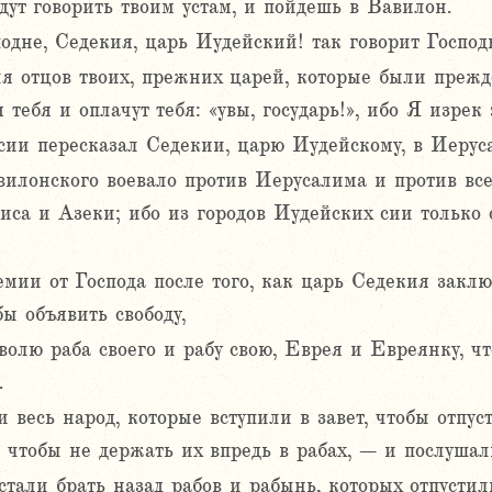
удут говорить твоим устам, и пойдешь в Вавилон.
дне, Седекия, царь Иудейский! так говорит Господь
ля отцов твоих, прежних царей, которые были преж
 тебя и оплачут тебя: «увы, государь!», ибо Я изрек 
сии пересказал Седекии, царю Иудейскому, в Иерус
илонского воевало против Иерусалима и против все
иса и Азеки; ибо из городов Иудейских сии только о
мии от Господа после того, как царь Седекия заклю
ы объявить свободу,
волю раба своего и рабу свою, Еврея и Евреянку, ч
.
 весь народ, которые вступили в завет, чтобы отпус
 чтобы не держать их впредь в рабах, – и послушал
 стали брать назад рабов и рабынь, которых отпусти