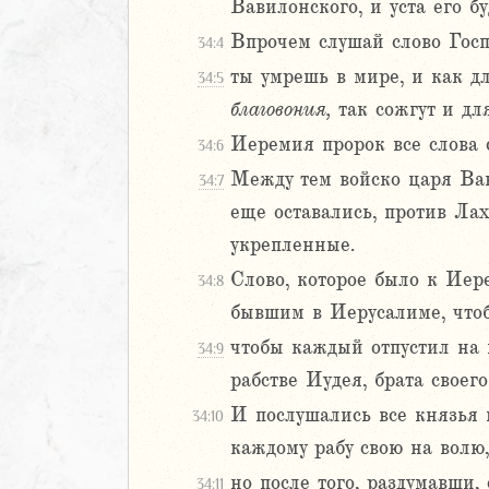
Вавилонского, и уста его б
Навин
Впрочем слушай слово Госпо
34:4
Израилевы
ты умрешь в мире, и как д
34:5
ств
благовония,
так сожгут и для
рств
Иеремия пророк все слова 
34:6
рств
Между тем войско царя Вав
34:7
рств
еще оставались, против Лах
ралипоменон
ралипоменон
укрепленные.
Слово, которое было к Иере
34:8
я
бывшим в Иерусалиме, чтоб
дры
чтобы каждый отпустил на 
34:9
рабстве Иудея, брата своего
ь
И послушались все князья и
34:10
ирь
каждому рабу свою на волю,
но после того, раздумавши,
34:11