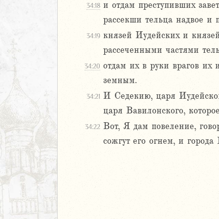
1
и отдам преступивших заве
34:18
2
рассекши тельца надвое и 
3
князей Иудейских и князей
34:19
4
рассеченными частями тел
5
6
отдам их в руки врагов их
34:20
7
земным.
8
И Седекию, царя Иудейског
34:21
9
царя Вавилонского, которое
20
1
Вот, Я дам повеление, говор
34:22
22
сожгут его огнем, и город
23
24
25
26
27
28