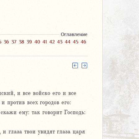
Оглавление
5
36
37
38
39
40
41
42
43
44
45
46
ский, и все войско его и все
и против всех городов его:
скажи ему: так говорит Господь:
 и глаза твои увидят глаза царя