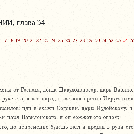
мии,
глава 34
6
17
18
19
20
21
22
23
24
25
26
27
28
29
30
31
32
33
34
3
мии от Господа, когда Навуходоносор, царь Вавилон
 руке его, и все народы воевали против Иерусалима 
зраилев: иди и скажи Седекии, царю Иудейскому, и 
уки царя Вавилонского, и он сожжет его огнем;
го, но непременно будешь взят и предан в руки его,