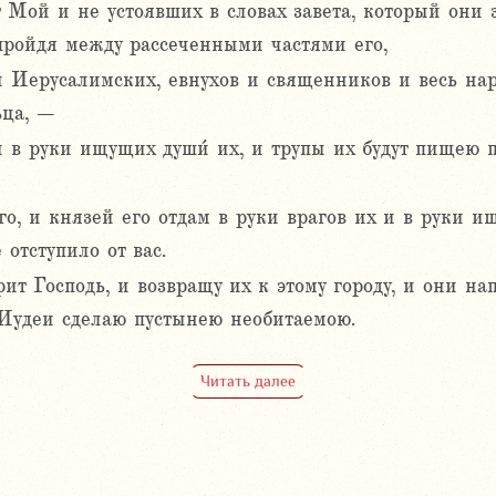
т Мой и не устоявших в словах завета, который он
пройдя между рассеченными частями его,
 Иерусалимских, евнухов и священников и весь на
ьца, –
 и в руки ищущих души́ их, и трупы их будут пищею
о, и князей его отдам в руки врагов их и в руки и
 отступило от вас.
ит Господь, и возвращу их к этому городу, и они нап
а Иудеи сделаю пустынею необитаемою.
Читать далее