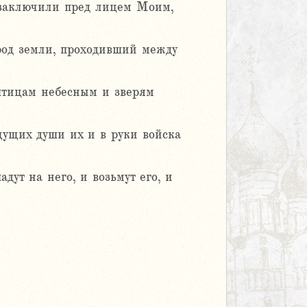
и заключили пред лицем Моим,
род земли, проходивший между
 птицам небесным и зверям
щущих души их и в руки войска
адут на него, и возьмут его, и