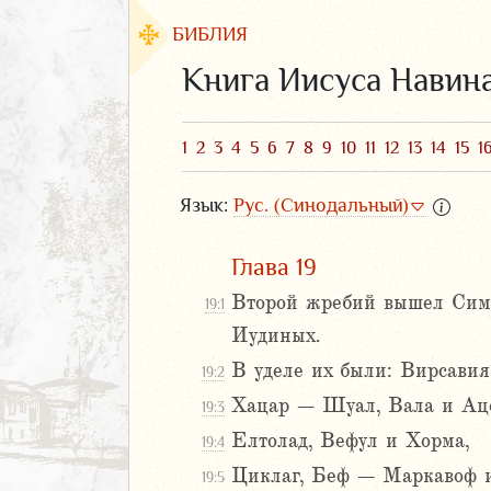
БИБЛИЯ
Книга Иисуса Навин
1
2
3
4
5
6
7
8
9
10
11
12
13
14
15
1
Язык:
Рус. (Синодальный)
Глава 19
Второй жребий вышел Симео
19:1
Иудиных.
ЗАВЕТ
В уделе их были: Вирсави
19:2
Хацар – Шуал, Вала и Ац
19:3
Елтолад, Вефул и Хорма,
19:4
Циклаг, Беф – Маркавоф и
19:5
аконие