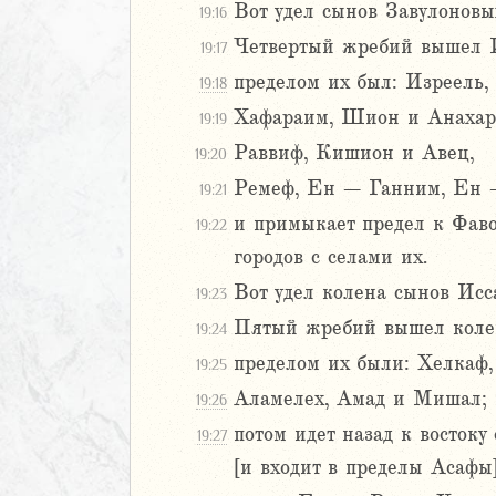
7
Вот удел сынов Завулоновых
19:16
8
Четвертый жребий вышел И
19:17
9
пределом их был: Изреель,
20
19:18
1
Хафараим, Шион и Анахар
19:19
22
Раввиф, Кишион и Авец,
19:20
23
Ремеф, Ен – Ганним, Ен 
19:21
24
Израилевы
и примыкает предел к Фаво
19:22
городов с селами их.
ств
Вот удел колена сынов Исса
19:23
рств
Пятый жребий вышел колен
19:24
рств
рств
пределом их были: Хелкаф,
19:25
ралипоменон
Аламелех, Амад и Мишал;
19:26
ралипоменон
потом идет назад к восток
19:27
[и входит в пределы Асафы
я