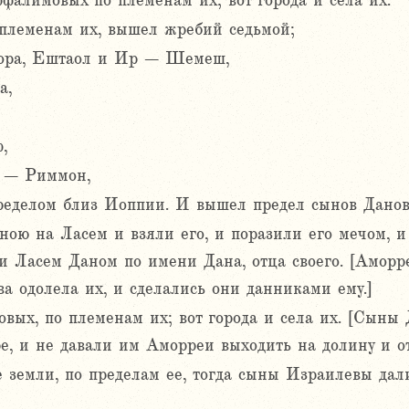
фалимовых по племенам их; вот города и села их.
 племенам их, вышел жребий седьмой;
Цора, Ештаол и Ир – Шемеш,
а,
,
ф – Риммон,
еделом близ Иоппии. И вышел предел сынов Данов
ю на Ласем и взяли его, и поразили его мечом, и 
ли Ласем Даном по имени Дана, отца своего. [Аморр
а одолела их, и сделались они данниками ему.]
овых, по племенам их; вот города и села их. [Сыны
е, и не давали им Аморреи выходить на долину и от
 земли, по пределам ее, тогда сыны Израилевы дали