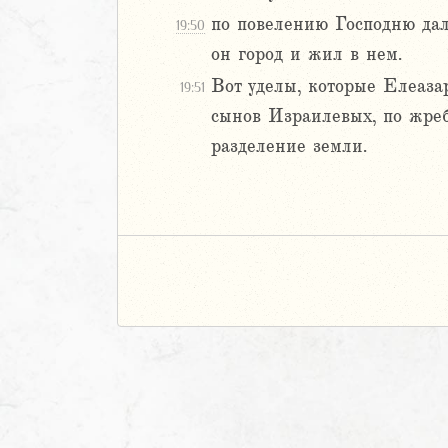
по повелению Господню дал
19:50
он город и жил в нем.
Вот уделы, которые Елеаза
19:51
сынов Израилевых, по жреб
разделение земли.