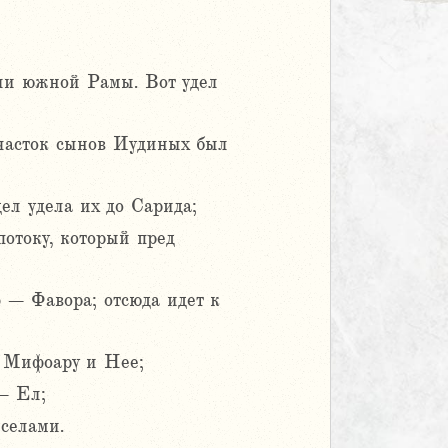
или южной Рамы. Вот удел
участок сынов Иудиных был
л удела их до Сарида;
отоку, который пред
ф – Фавора; отсюда идет к
, Мифоару и Нее;
– Ел;
селами.