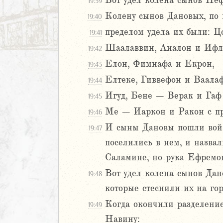
Вот удел колена сынов Неф
19:39
л
Колену сынов Дановых, по
19:40
пределом удела их были: 
19:41
Шаалаввин, Аиалон и Ифл
19:42
Елон, Фимнафа и Екрон,
19:43
Елтеке, Гиввефон и Ваалаф
19:44
Игуд, Бене – Верак и Га
19:45
м
Ме – Иаркон и Ракон с пр
19:46
ия
И сыны Дановы пошли войно
19:47
я
поселились в нем, и назва
ия
Саламине, но рука Ефремов
ккавейская
Вот удел колена сынов Дан
19:48
ккавейская
которые стеснили их на гор
ккавейская
дры
Когда окончили разделение
19:49
АВЕТ
Навину: