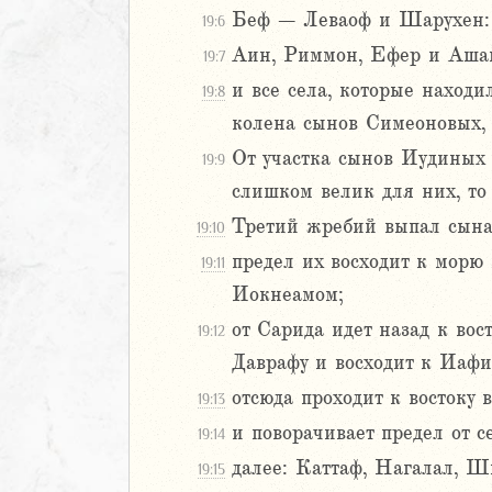
Беф – Леваоф и Шарухен: т
19:6
Навин
Аин, Риммон, Ефер и Ашан:
19:7
2
и все села, которые наход
19:8
3
колена сынов Симеоновых, 
4
От участка сынов Иудиных
19:9
5
6
слишком велик для них, то
Третий жребий выпал сынам
19:10
8
предел их восходит к морю
19:11
9
Иокнеамом;
0
1
от Сарида идет назад к вос
19:12
2
Даврафу и восходит к Иафи
3
отсюда проходит к востоку
19:13
4
и поворачивает предел от 
19:14
5
6
далее: Каттаф, Нагалал, Ш
19:15