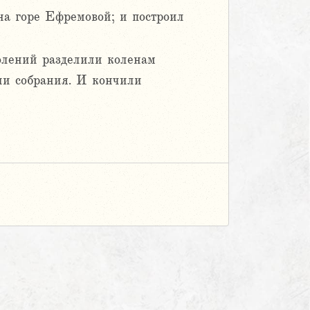
на горе Ефремовой; и построил
олений разделили коленам
ии собрания. И кончили