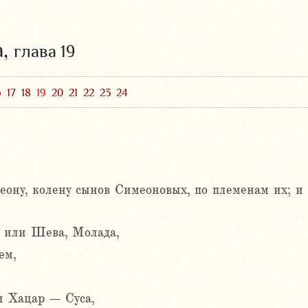
а,
глава 19
6
17
18
19
20
21
22
23
24
ну, колену сынов Симеоновых, по племенам их; и 
я или Шева, Молада,
ем,
 Хацар – Суса,