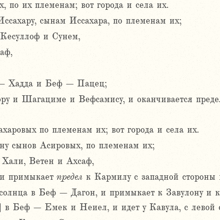
, по их племенам; вот города и села их.
ссахару, сынам Иссахара, по племенам их;
 Кесуллоф и Сунем,
аф,
– Хадда и Беф – Пацец;
ру и Шагациме и Вефсамису, и оканчивается преде
харовых по племенам их; вот города и села их.
у сынов Асировых, по племенам их;
 Хали, Ветен и Ахсаф,
 и примыкает
предел
к Кармилу с западной стороны
у солнца в Беф – Дагон, и примыкает к Завулону и 
] в Беф – Емек и Неиел, и идет у Кавула, с левой 