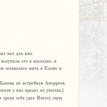
ых мал для них.
получили его в наследие, и
еи оставались жить в Еломе и
 Дановы не истребили Аморреев,
няли у них предел их участка.]
 среди себя удел Иисусу, сыну