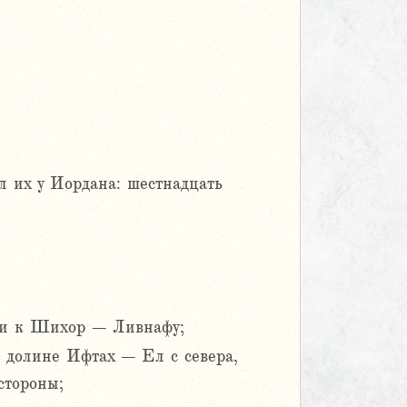
л их у Иордана: шестнадцать
 и к Шихор – Ливнафу;
к долине Ифтах – Ел с севера,
стороны;