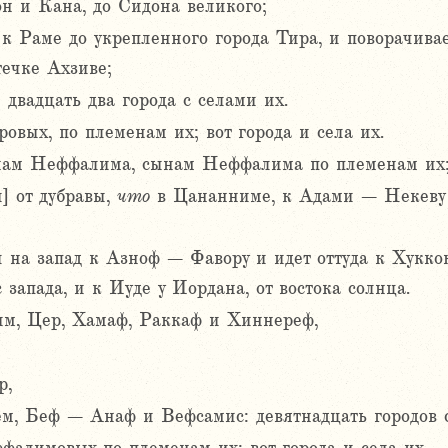
он и Кана, до Сидона великого;
к Раме до укрепленного города Тира, и поворачивае
течке Ахзиве;
 двадцать два города с селами их.
овых, по племенам их; вот города и села их.
ам Неффалима, сынам Неффалима по племенам их
] от дубравы,
что
в Цананниме, к Адами – Некеву 
л на запад к Азноф – Фавору и идет оттуда к Хуккок
 запада, и к Иуде у Иордана, от востока солнца.
им, Цер, Хамаф, Раккаф и Хиннереф,
р,
, Беф – Анаф и Вефсамис: девятнадцать городов с