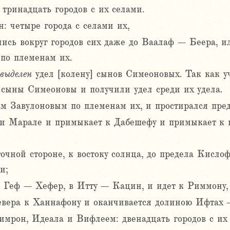
ринадцать городов с их селами.
 четыре города с селами их,
ились вокруг городов сих даже до Ваалаф – Беера, 
по племенам их.
выделен
удел [колену] сынов Симеоновых. Так как 
 сыны Симеоновы и получили удел среди их удела.
 Завулоновым по племенам их, и простирался преде
 и Марале и примыкает к Дабешефу и примыкает к п
точной стороне, к востоку солнца, до предела Кисло
и;
 в Геф – Хефер, в Итту – Кацин, и идет к Риммону
севера к Ханнафону и оканчивается долиною Ифтах 
имрон, Идеала и Вифлеем: двенадцать городов с их 