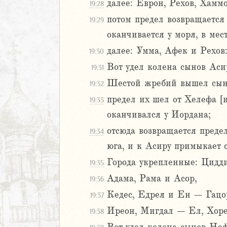
дры
далее: Еврон, Рехов, Хамм
19:28
потом предел возвращается 
19:29
ь
оканчивается у моря, в мес
далее: Умма, Афек и Рехов:
ирь
19:30
Вот удел колена сынов Асир
19:31
Шестой жребий вышел сын
19:32
иаст
предел их шел от Хелефа [и
19:33
Песней
оканчивался у Иордана;
рость
а
отсюда возвращается преде
19:34
юга, и к Асиру примыкает с
Города укрепленные: Цидд
19:35
ия
Адама, Рама и Асор,
еремии
19:36
ие Иеремии
Кедес, Едрея и Ен – Гацо
19:37
Иреон, Мигдал – Ел, Хорем
19:38
иль