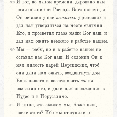
И вот, по малом времени, даровано нам
9:8
помилование от Господа Бога нашего, и
Он оставил у нас
несколько
уцелевших и
дал нам утвердиться на месте святыни
Его, и просветил глаза наши Бог наш, и
дал нам ожить немного в рабстве нашем.
Мы – рабы, но и в рабстве нашем не
9:9
оставил нас Бог наш. И склонил Он к
нам милость царей Персидских, чтоб
они дали нам ожить, воздвигнуть дом
Бога нашего и восстановить
его
из
развалин его, и дали нам ограждение в
Иудее и в Иерусалиме.
И ныне, что скажем мы, Боже наш,
9:10
после этого? Ибо мы отступили от