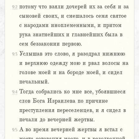
потому что взяли дочерей их за себя и за
9:2
сыновей своих, и смешалось семя святое
с народами иноплеменными, и притом
рука знатнейших и главнейших была в
сем беззаконии первою.
Услышав это слово, я разодрал нижнюю
9:3
и верхнюю одежду мою и рвал волосы на
голове моей и на бороде моей, и сидел
печальный.
Тогда собрались ко мне все, убоявшиеся
9:4
слов Бога Израилева по причине
преступления переселенцев, и я сидел в
печали до вечерней жертвы.
А во время вечерней жертвы я встал с
9:5
места сетования моего, и в разодранной