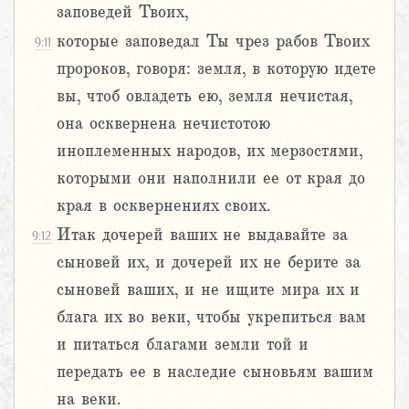
заповедей Твоих,
которые заповедал Ты чрез рабов Твоих
9:11
пророков, говоря: земля, в которую идете
вы, чтоб овладеть ею, земля нечистая,
она осквернена нечистотою
иноплеменных народов, их мерзостями,
которыми они наполнили ее от края до
края в осквернениях своих.
Итак дочерей ваших не выдавайте за
9:12
сыновей их, и дочерей их не берите за
сыновей ваших, и не ищите мира их и
блага их во веки, чтобы укрепиться вам
и питаться благами земли той и
передать ее в наследие сыновьям вашим
на веки.