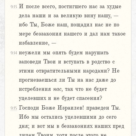
И после всего, постигшего нас за худые
9:13
дела наши и за великую вину нашу, –
ибо Ты, Боже наш, пощадил нас не по
мере беззакония нашего и дал нам такое
избавление, –
неужели мы опять будем нарушать
9:14
заповеди Твои и вступать в родство с
этими отвратительными народами? Не
прогневаешься ли Ты на нас даже до
истребления
нас,
так что не будет
уцелевших и не будет спасения?
Господи Боже Израилев! праведен Ты.
9:15
Ибо мы остались уцелевшими до сего
дня; и вот мы в беззакониях наших пред
лицем Твоим, хотя после этого не