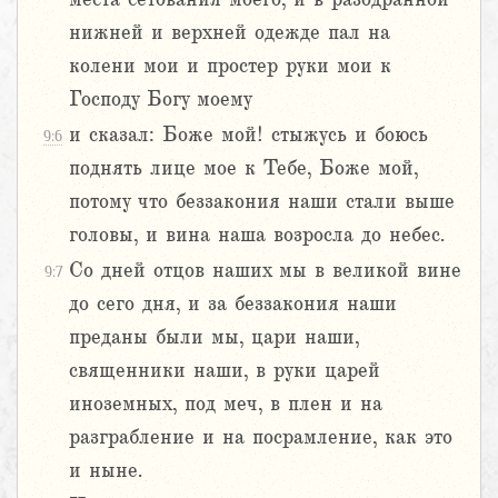
нижней и верхней одежде пал на
колени мои и простер руки мои к
Господу Богу моему
и сказал: Боже мой! стыжусь и боюсь
9:6
поднять лице мое к Тебе, Боже мой,
потому что беззакония наши стали выше
головы, и вина наша возросла до небес.
Со дней отцов наших мы в великой вине
9:7
до сего дня, и за беззакония наши
преданы были мы, цари наши,
священники наши, в руки царей
иноземных, под меч, в плен и на
разграбление и на посрамление, как это
и ныне.