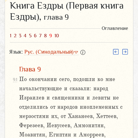
Книга Ездры (Первая книга
Ездры),
глава 9
Оглавление
1
2
3
4
5
6
7
8
9
10
Язык:
Рус. (Синодальный)
Глава 9
По окончании сего, подошли ко мне
9:1
начальствующие и сказали: народ
Израилев и священники и левиты не
отделились от народов иноплеменных с
мерзостями их, от Хананеев, Хеттеев,
Ферезеев, Иевусеев, Аммонитян,
Моавитян, Египтян и Аморреев,