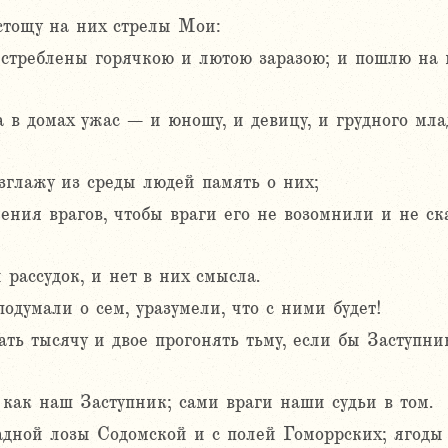
истощу на них стрелы Мои:
стреблены горячкою и лютою заразою; и пошлю на 
 а в домах ужас – и юношу, и девицу, и грудного мл
зглажу из среды людей память о них;
ения врагов, чтобы враги его не возомнили и не ск
рассудок, и нет в них смысла.
подумали о сем, уразумели, что с ними будет!
ть тысячу и двое прогонять тьму, если бы Заступни
 как наш Заступник; сами враги наши судьи в том.
адной лозы Содомской и с полей Гоморрских; ягоды 