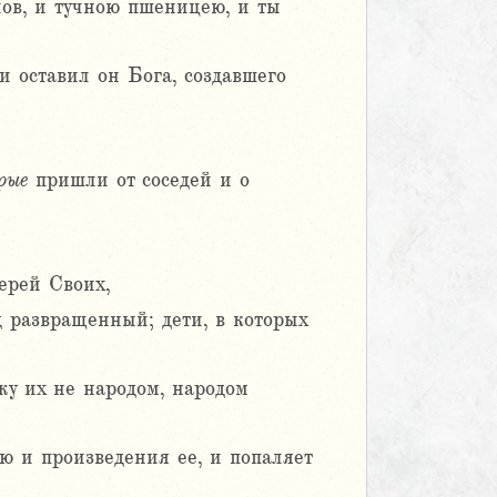
лов, и тучною пшеницею, и ты
 и оставил он Бога, создавшего
рые
пришли от соседей и о
ерей Своих,
д развращенный; дети, в которых
у их не народом, народом
лю и произведения ее, и попаляет