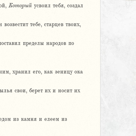
ой,
Который
усвоил тебя, создал
возвестит тебе, старцев твоих,
поставил пределы народов по
ним, хранил его, как зеницу ока
ылья свои, берет их и носит их
едом из камня и елеем из