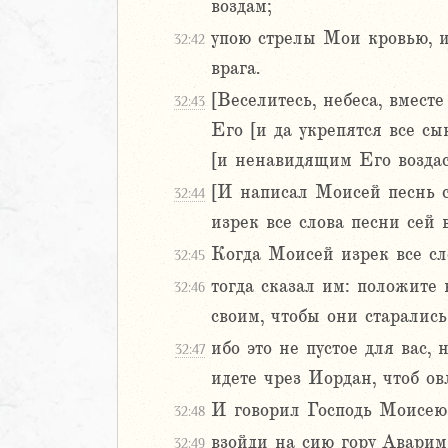
воздам;
м
ия
упою стрелы Мои кровью, и
32:42
врага.
я
[Веселитесь, небеса, вмест
32:43
ия
Его [и да укрепятся все с
ккавейская
ккавейская
[и ненавидящим Его воздас
ккавейская
[И написал Моисей песнь с
32:44
дры
изрек все слова песни сей 
АВЕТ
Когда Моисей изрек все сл
32:45
тогда сказал им: положите 
32:46
своим, чтобы они старались
ибо это не пустое для вас,
32:47
идете чрез Иордан, чтоб ов
И говорил Господь Моисею 
32:48
взойди на сию гору Аварим
32:49