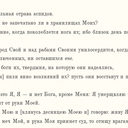
льная отрава аспидов.
? не запечатано ли в хранилищах Моих?
е, когда поколеблется нога их; ибо близок день по
род Свой и над рабами Своими умилосердится, когда
аключенных, ни оставшихся
вне.
е боги их, твердыня, на которую они надеялись,
и] пили вино возлияний их? пусть они восстанут и по
о это Я, Я – и нет Бога, кроме Меня: Я умерщвля
ит от руки Моей.
 Мою и [клянусь десницею Моею и] говорю: живу Я
 меч Мой, и рука Моя приимет суд, то отмщу вра