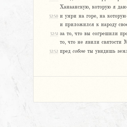
Ханаанскую, которую я да
и умри на горе, на которую
32:50
и приложился к народу сво
за то, что вы согрешили п
32:51
то, что не явили святости
пред
собою
ты увидишь земл
32:52