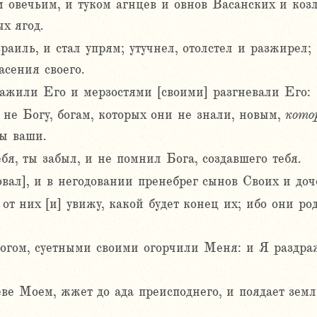
 овечьим, и туком агнцев и овнов Васанских и коз
х ягод.
раиль, и стал упрям; утучнел, отолстел и разжирел;
асения своего.
жили Его и мерзостями [своими] разгневали Его:
 не Богу, богам, которых они не знали, новым,
кото
ы ваши.
бя, ты забыл, и не помнил Бога, создавшего тебя.
овал], и в негодовании пренебрег сынов Своих и доч
от них [и] увижу, какой будет конец их; ибо они ро
гом, суетными своими огорчили Меня: и Я раздраж
еве Моем, жжет до ада преисподнего, и поядает зем