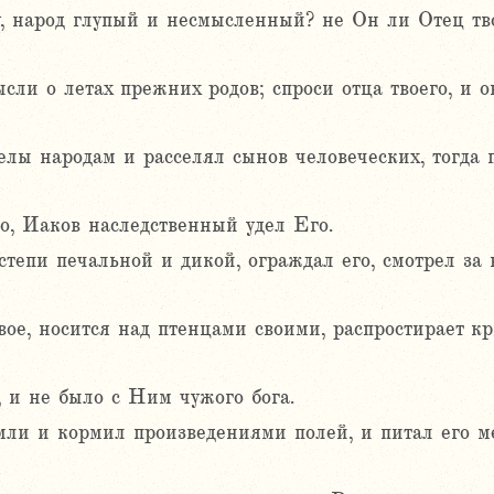
у, народ глупый и несмысленный? не Он ли Отец тв
ли о летах прежних родов; спроси отца твоего, и он 
лы народам и расселял сынов человеческих, тогда 
го, Иаков наследственный удел Его.
степи печальной и дикой, ограждал его, смотрел за 
вое, носится над птенцами своими, распростирает кр
, и не было с Ним чужого бога.
емли и кормил произведениями полей, и питал его м