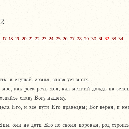
32
6
17
18
19
20
21
22
23
24
25
26
27
28
29
30
31
32
33
34
ть; и слушай, земля, слова уст моих.
мое, как роса речь моя, как мелкий дождь на зелен
оздайте славу Богу нашему.
ела Его, и все пути Его праведны; Бог верен, и не
Ним, они не дети Его по своим порокам, род строп