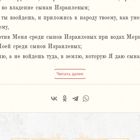
ю во владение сынам Израилевым;
 ты взойдешь, и приложись к народу твоему, как уме
ему,
ротив Меня среди сынов Израилевых при водах Мери
 Моей среди сынов Израилевых;
ю, а не войдешь туда, в землю, которую Я даю сын
Читать далее