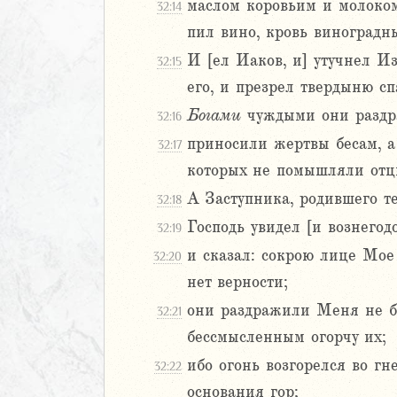
8
маслом коровьим и молоком
32:14
9
пил вино, кровь виноградны
20
И [ел Иаков, и] утучнел Из
32:15
1
его, и презрел твердыню сп
22
23
Богами
чуждыми они раздра
32:16
24
приносили жертвы бесам, а
32:17
25
которых не помышляли отц
26
А Заступника, родившего те
27
32:18
28
Господь увидел [и вознегод
32:19
29
и сказал: сокрою лице Мое 
32:20
30
нет верности;
1
они раздражили Меня не бо
32
32:21
33
бессмысленным огорчу их;
34
ибо огонь возгорелся во гн
32:22
Навин
основания гор;