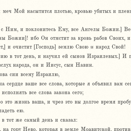
 меч Мой насытится плотью, кровью убитых и плен
е с Ним, и поклонитесь Ему, все Ангелы Божии.] Ве
ыны Божии]! ибо Он отмстит за кровь рабов Своих, 
т,] и очистит [Господь] землю Свою
и
народ Свой!
ию в тот день, и научил ей сынов Израилевых.] И 
вслух народа, он и Иисус, сын Навин.
ова сии всему Израилю,
на сердце ваше все слова, которые я объявил вам се
 исполнять все слова закона сего;
 но это жизнь ваша, и чрез это вы долгое время проб
ладеть ею.
в тот же самый день и сказал:
, на гору Нево, которая в земле Моавитской, проти