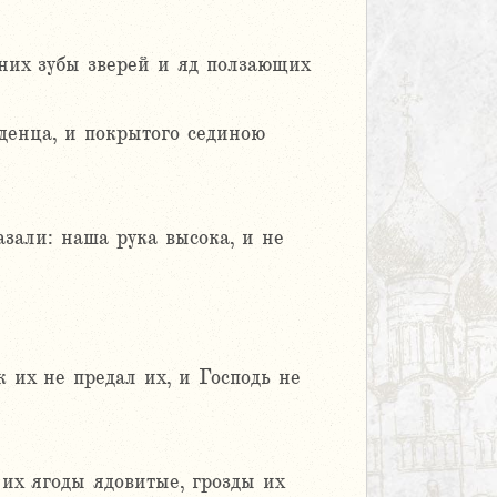
них зубы зверей и яд ползающих
аденца, и покрытого сединою
азали: наша рука высока, и не
к их не предал их, и Господь не
их ягоды ядовитые, грозды их