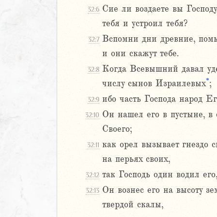
Сие ли воздаете вы Господ
32:6
тебя и устроил тебя?
2
3
Вспомни дни древние, помыс
32:7
4
и они скажут тебе.
5
Когда Всевышний давал уде
32:8
6
*
числу сынов Израилевых
;
8
ибо часть Господа народ Е
32:9
9
Он нашел его в пустыне, в 
32:10
0
Своего;
1
как орел вызывает гнездо с
2
32:11
3
на перьях своих,
4
так Господь один водил его
32:12
5
Он вознес его на высоту з
32:13
6
твердой скалы,
7