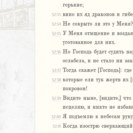
Песней
горькие;
рость
вино их яд драконов и гибе
32:33
а
Не сокрыто ли это у Меня
32:34
У Меня отмщение и воздаяни
32:35
ия
уготованное для них.
еремии
Но Господь будет судить на
32:36
ие Иеремии
ослабела, и не стало ни з
иль
Тогда скажет [Господь]: гд
32:37
л
которые ели тук жертв их [
32:38
покровом!
Видите ныне, [видите,] чт
32:39
исцеляю, и никто не избав
Я подъемлю к небесам руку
32:40
Когда изострю сверкающий
32:41