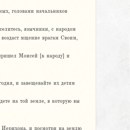
ных, головами начальников
селитесь, язычники, с народом
и воздаст мщение врагам Своим,
пришел Моисей [к народу] и
годня, и завещевайте их детям
удете на той земле, в которую вы
в Иерихона, и посмотри на землю