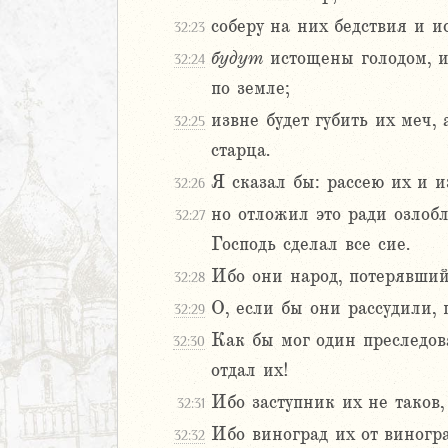
Израилевы
соберу на них бедствия и 
32:23
ств
будут
истощены голодом, и
32:24
рств
по земле;
рств
извне будет губить их меч,
32:25
рств
старца.
ралипоменон
ралипоменон
Я сказал бы: рассею их и и
32:26
но отложил это ради озлобл
32:27
я
Господь сделал все сие.
дры
Ибо они народ, потерявший 
32:28
ь
О, если бы они рассудили, 
32:29
Как бы мог один преследова
32:30
ирь
отдал их!
Ибо заступник их не таков,
32:31
иаст
Ибо виноград их от виногр
32:32