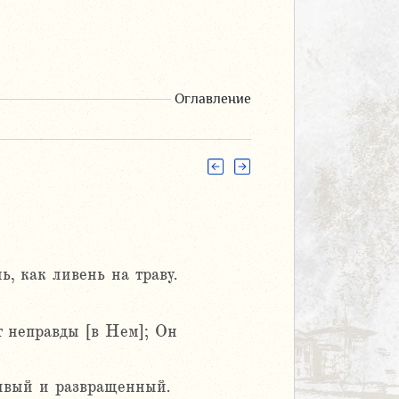
Оглавление
ь, как ливень на траву.
т неправды [в Нем]; Он
тивый и развращенный.