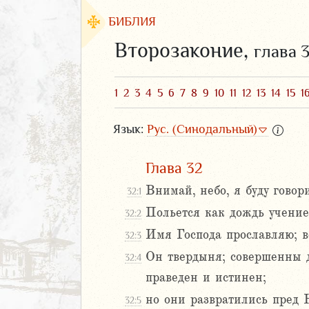
БИБЛИЯ
Второзаконие,
глава 
1
2
3
4
5
6
7
8
9
10
11
12
13
14
15
1
Язык:
Рус. (Синодальный)
Глава 32
Внимай, небо, я буду говори
32:1
Польется как дождь учение 
32:2
ЗАВЕТ
Имя Господа прославляю; в
32:3
Он твердыня; совершенны д
32:4
праведен и истинен;
но они развратились пред 
32:5
аконие