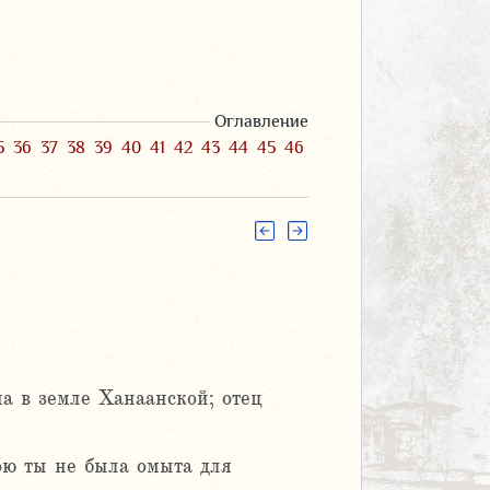
Оглавление
5
36
37
38
39
40
41
42
43
44
45
46
а в земле Ханаанской; отец
дою ты не была омыта для