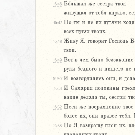
ия
Бо́льшая же сестра твоя –
16:46
ккавейская
живущая от тебя вправо, ес
ккавейская
Но ты и не их путями ходил
16:47
ккавейская
всех путях твоих.
дры
Живу Я, говорит Господь Бо
16:48
АВЕТ
твои.
Вот в чем было беззаконие 
16:49
руки бедного и нищего не 
И возгордились они, и дела
16:50
И Самария половины грехов
16:51
какие делала ты, сестры тв
Неси же посрамление твое и
16:52
более их, они правее тебя.
Но Я возвращу плен их, пл
16:53
плененных твоих,