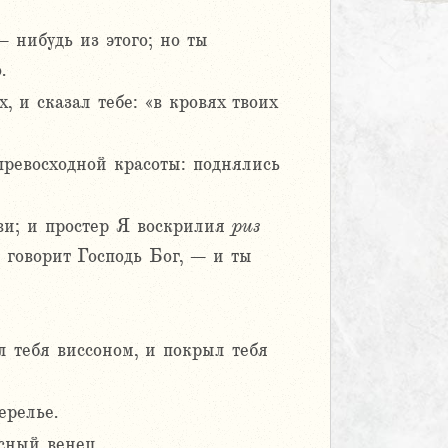
– нибудь из этого; но ты
.
 и сказал тебе: «в кровях твоих
превосходной красоты: поднялись
бви; и простер Я воскрилия
риз
, говорит Господь Бог, – и ты
л тебя виссоном, и покрыл тебя
ерелье.
сный венец.