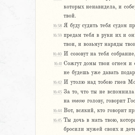
43
которых ненавидела, и собе
44
твой.
45
46
Я буду судить тебя судом 
16:38
47
предам тебя в руки их и он
16:39
48
твои, и возьмут наряды тво
л
И созовут на тебя собрание
16:40
Сожгут домы твои огнем и с
16:41
не будешь уже давать подар
И утолю над тобою гнев Мой
16:42
За то, что ты не вспомнила
16:43
на
твою
голову, говорит Го
м
Вот, всякий, кто говорит пр
16:44
ия
Ты дочь в мать твою, котор
16:45
бросили мужей своих и дет
я