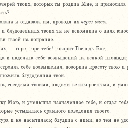
очерей твоих, которых ты родила Мне, и приносила
ать?
лала и отдавала им, проводя их
через
огонь.
 и блудодеяниях твоих ты не вспомнила о днях юнос
ви твоей на попрание.
их, – горе, горе тебе! говорит Господь Бог, –
ща и наделала себе возвышений на всякой площади;
устроила себе возвышения, позорила красоту твою и
множила блудодеяния твои.
а, соседями твоими, людьми великорослыми, и умно
руку Мою, и уменьшил назначенное тебе, и отдал те
орые устыдились срамного поведения твоего.
ра и не насытилась; блудила с ними, но тем не удо