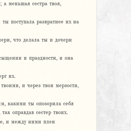
 а меньшая сестра твоя,
 ты поступала развратнее их на
чери, что делала ты и дочери
есыщении и праздности, и она
рг их.
твоими, и через твои мерзости,
им, какими ты опозорила себя
 так оправдав сестер твоих.
ее, и между ними плен