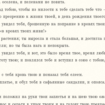
 осолена, и пеленами не повита.
 тобою, чтобы из милости к тебе сделать тебе что 
о презрению к жизни твоей, в день рождения твоего
увидел тебя, брошенную на попрание в кровях твоих,
 «в кровях твоих живи!»
растения; ты выросла и стала большая, и достигла 
осли; но ты была нага и непокрыта.
увидел тебя, и вот, это было время твое, время лю
оту твою; и поклялся тебе и вступил в союз с тобою
с тебя кровь твою и помазал тебя елеем.
платье, и обул тебя в сафьянные сандалии, и опояса
и положил на руки твои запястья и на шею твою ож
 нос и серьги к ушам твоим и на голову твою прекра