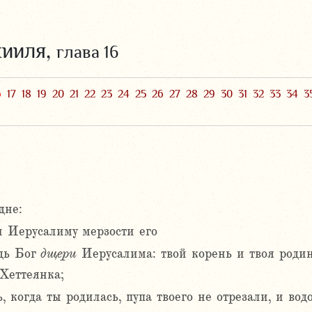
кииля,
глава 16
6
17
18
19
20
21
22
23
24
25
26
27
28
29
30
31
32
33
34
3
дне:
 Иерусалиму мерзости его
одь Бог
дщери
Иерусалима: твой корень и твоя родин
 Хеттеянка;
, когда ты родилась, пупа твоего не отрезали, и во