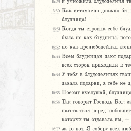
и умножила блудодеяния тв
25
16:29
26
Как истомлено должно быть 
16:30
27
блудница!
28
Когда ты строила себе блу
16:31
29
была не как блудница, пото
30
1
но как прелюбодейная жен
16:32
32
Всем блудницам дают подар
16:33
33
всех сторон приходили к те
34
У тебя в блудодеяниях твои
35
16:34
36
давала подарки, а тебе не 
37
Посему выслушай, блудница
16:35
38
Так говорит Господь Бог: з
16:36
39
нагота твоя перед любовни
40
1
которых ты отдавала им, –
42
за то вот, Я соберу всех л
16:37