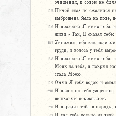
очищения, и солью не была
Навин
Ничей глаз не сжалился над
16:5
Израилевы
выброшена была на поле, п
ств
И проходил Я мимо тебя, и 
16:6
рств
живи!» Так, Я сказал тебе:
рств
Умножил тебя как полевые 
16:7
рств
груди, и волоса у тебя выр
ралипоменон
ралипоменон
И проходил Я мимо тебя, и 
16:8
Моих на тебя, и покрыл наг
я
стала Моею.
дры
Омыл Я тебя водою и смыл 
16:9
ь
И надел на тебя узорчатое 
16:10
шелковым покрывалом.
ирь
И нарядил тебя в наряды, 
16:11
И дал тебе кольцо на твой
16:12