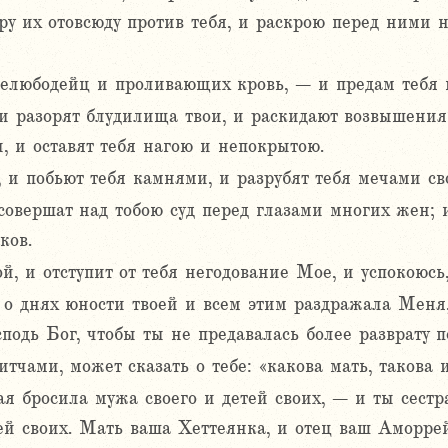
ру их отовсюду против тебя, и раскрою перед ними н
прелюбодейц и проливающих кровь, – и предам тебя 
и разорят блудилища твои, и раскидают возвышения 
и, и оставят тебя нагою и непокрытою.
, и побьют тебя камнями, и разрубят тебя мечами св
овершат над тобою суд перед глазами многих жен; и
ков.
, и отступит от тебя негодование Мое, и успокоюсь,
 о днях юности твоей и всем этим раздражала Меня,
сподь Бог, чтобы ты не предавалась более разврату п
итчами, может сказать о тебе: «какова мать, такова и
ая бросила мужа своего и детей своих, – и ты сестра
ей своих. Мать ваша Хеттеянка, и отец ваш Аморрей