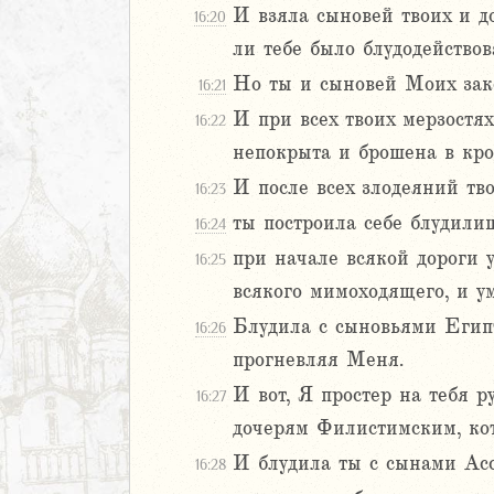
И взяла сыновей твоих и д
16:20
8
ли тебе было блудодействов
9
Но ты и сыновей Моих зако
0
16:21
1
И при всех твоих мерзостях
16:22
2
непокрыта и брошена в кро
3
И после всех злодеяний тво
16:23
4
ты построила себе блудили
5
16:24
6
при начале всякой дороги 
16:25
7
всякого мимоходящего, и у
8
Блудила с сыновьями Египт
16:26
9
прогневляя Меня.
20
1
И вот, Я простер на тебя 
16:27
22
дочерям Филистимским, кот
23
И блудила ты с сынами Ассу
16:28
24