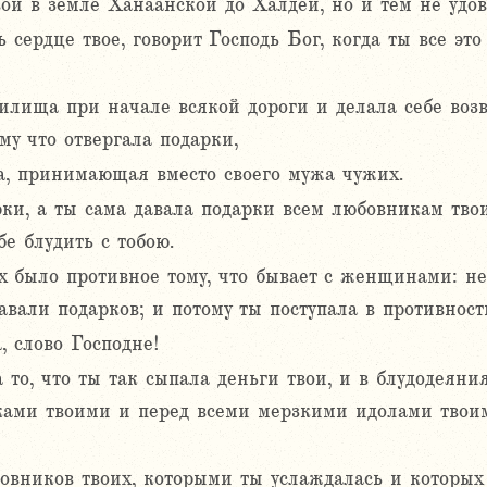
ои в земле Ханаанской до Халдеи, но и тем не удов
сердце твое, говорит Господь Бог, когда ты все это
дилища при начале всякой дороги и делала себе во
му что отвергала подарки,
а, принимающая вместо своего мужа чужих.
ки, а ты сама давала подарки всем любовникам твои
бе блудить с тобою.
х было противное тому, что бывает с женщинами: не
давали подарков; и потому ты поступала в противност
, слово Господне!
а то, что ты так сыпала деньги твои, и в блудодеян
ками твоими и перед всеми мерзкими идолами твоим
юбовников твоих, которыми ты услаждалась и которых