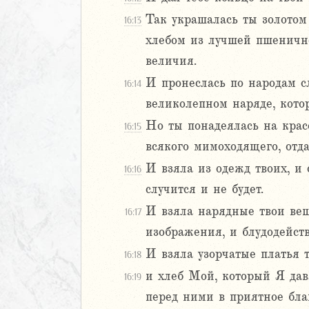
иаст
Так украшалась ты золотом
16:13
Песней
хлебом из лучшей пшенично
рость
величия.
а
И пронеслась по народам с
16:14
великолепном наряде, кото
ия
Но ты понадеялась на красо
16:15
еремии
всякого мимоходящего, отда
ие Иеремии
И взяла из одежд твоих, и 
16:16
случится и не будет.
иль
И взяла нарядные твои вещ
16:17
2
изображения, и блудодейст
3
И взяла узорчатые платья 
16:18
4
и хлеб Мой, который Я дава
5
16:19
6
перед ними в приятное благ