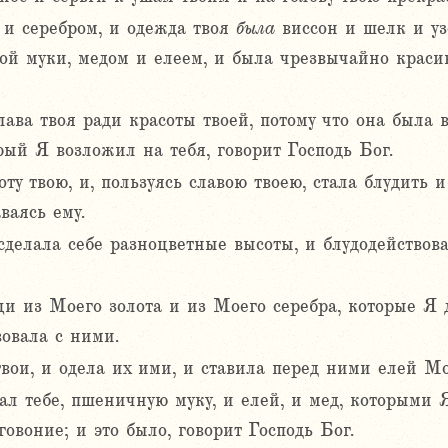
 и серебром, и одежда твоя
была
виссон и шелк и уз
й муки, медом и елеем, и была чрезвычайно красив
лава твоя ради красоты твоей, потому что она была
рый Я возложил на тебя, говорит Господь Бог.
ту твою, и, пользуясь славою твоею, стала блудить и
ваясь ему.
сделала себе разноцветные высоты, и блудодействов
и из Моего золота и из Моего серебра, которые Я д
вовала с ними.
твои, и одела их ими, и ставила перед ними елей 
л тебе, пшеничную муку, и елей, и мед, которыми Я
овоние; и это было, говорит Господь Бог.