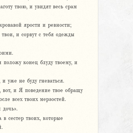
аготу твою, и увидят весь срам
кровавой ярости и ревности;
твои, и сорвут с тебя одежды
оими.
 положу конец блуду твоему, и
 и уже не буду гневаться.
 вот, и Я поведение твое обращу
осле всех твоих мерзостей.
 дочь».
 в сестер твоих, которые
.