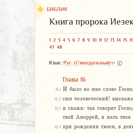
БИБЛИЯ
Книга пророка Иезе
1
2
3
4
5
6
7
8
9
10
11
12
13
14
15
1
47
48
Язык:
Рус. (Синодальный)
Глава 16
И было ко мне слово Госпо
16:1
ЗАВЕТ
сын человеческий! выскажи
16:2
и скажи: так говорит Госп
16:3
твой Аморрей, и мать твоя
при рождении твоем, в день
16:4
аконие