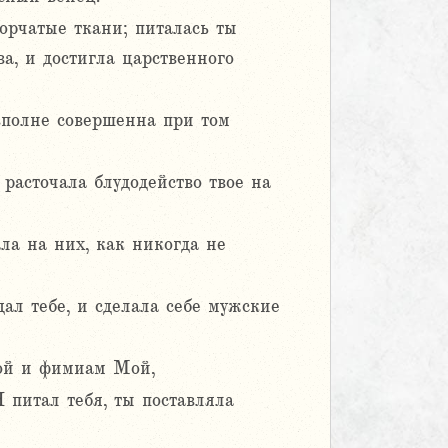
орчатые ткани; питалась ты
а, и достигла царственного
 вполне совершенна при том
 расточала блудодейство твое на
ала на них, как никогда не
ал тебе, и сделала себе мужские
Мой и фимиам Мой,
 питал тебя, ты поставляла