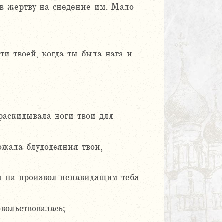
 в жертву на снедение им. Мало
ти твоей, когда ты была нага и
 раскидывала ноги твои для
жала блудодеяния твои,
бя на произвол ненавидящим тебя
вольствовалась;