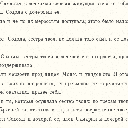
 Самария, с дочерями своими живущая влево от тебя;
ть Содома с дочерями ее.
а и не по их мерзостям поступала; этого было мало:
г; Содома, сестра твоя, не делала того сама и ее до
Содомы, сестры твоей и дочерей ее: в гордости, пр
поддерживала.
ли мерзости пред лицем Моим, и, увидев это, Я отве
 твоих не нагрешила; ты превзошла их мерзостями 
ои оказались правее тебя.
 ты, которая осуждала сестер твоих; по грехам тво
 Красней же от стыда и ты, и неси посрамление твое,
ен Содомы и дочерей ее, плен Самарии и дочерей 