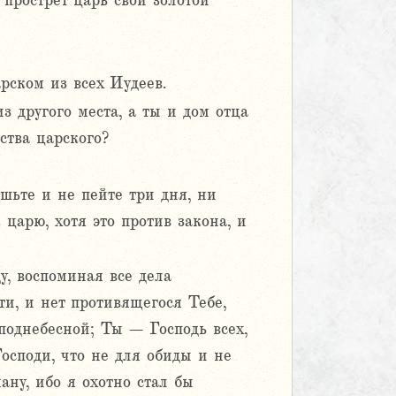
 прострет царь свой золотой
рском из всех Иудеев.
з другого места, а ты и дом отца
ства царского?
ешьте и не пейте три дня, ни
царю, хотя это против закона, и
, воспоминая все дела
ти, и нет противящегося Тебе,
поднебесной; Ты – Господь всех,
осподи, что не для обиды и не
ану, ибо я охотно стал бы