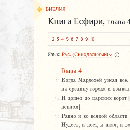
БИБЛИЯ
Книга Есфири,
глава 
1
2
3
4
5
6
7
8
9
10
Язык:
Рус. (Синодальный)
Глава 4
Когда Мардохей узнал все,
4:1
на средину города и взыва
ЗАВЕТ
И дошел до царских ворот [
4:2
пеплом].
Равно и во всякой области 
4:3
Иудеев, и пост, и плач, и 
аконие