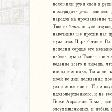
ккавейская
положили руки свои в руки 
ккавейская
и заградить уста воспевающ
дры
народов на прославление 
АВЕТ
Твоего
богам
несуществующи
наветника же против нас п
мужество. Царь богов и Вл
исполни сердце его ненави
избавь рукою Твоею и пом
ведение всего и знаешь, ч
иноплеменника; Ты знаешь 
моей во дни появления мое
уединения моего. И не вку
идоложертвенного, и не ве
Боже Авраамов. Боже, имею
злоумышляющих, и избавь м