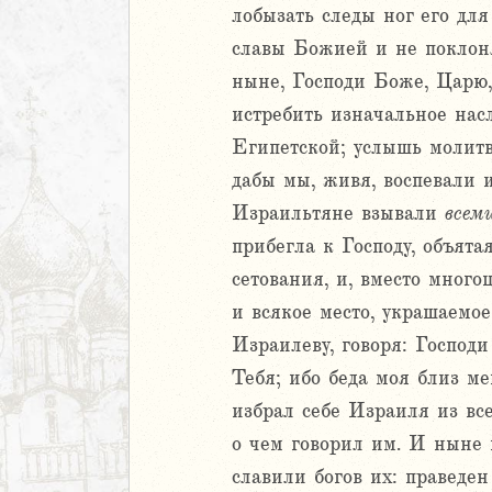
еремии
лобызать следы ног его для
ие Иеремии
славы Божией и не поклонят
ныне, Господи Боже, Царю,
иль
л
истребить изначальное нас
Египетской; услышь молитв
дабы мы, живя, воспевали и
Израильтяне взывали
всем
прибегла к Господу, объята
сетования, и, вместо много
и всякое место, украшаемо
м
Израилеву, говоря: Господ
ия
Тебя; ибо беда моя близ ме
избрал себе Израиля из все
я
ия
о чем говорил им. И ныне 
ккавейская
славили богов их: праведе