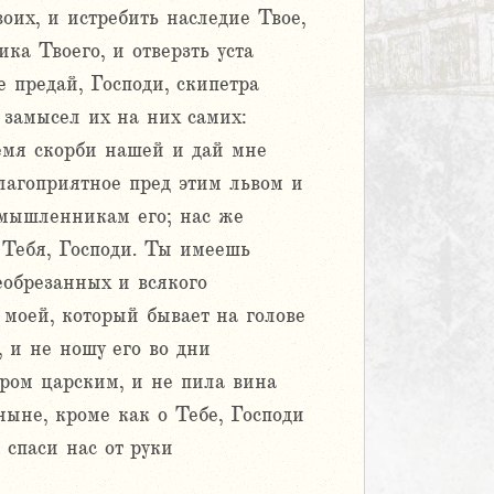
оих, и истребить наследие Твое,
ка Твоего, и отверзть уста
 предай, Господи, скипетра
 замысел их на них самих:
ремя скорби нашей и дай мне
благоприятное пред этим львом и
омышленникам его; нас же
Тебя, Господи. Ты имеешь
еобрезанных и всякого
моей, который бывает на голове
 и не ношу его во дни
ром царским, и не пила вина
ыне, кроме как о Тебе, Господи
спаси нас от руки