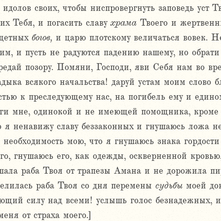
идолов своих, чтобы ниспровергнуть заповедь уст Тв
их Тебя, и погасить славу
храма
Твоего и жертвенни
тщетных
богов,
и царю плотскому величаться вовек. Не
м, и пусть не радуются падению нашему, но обрати
редай позору. Помяни, Господи, яви Себя нам во в
адыка всякого начальства! даруй устам моим слово 
стью к преследующему нас, на погибель ему и един
оги мне, одинокой и не имеющей помощника, кроме 
то я ненавижу славу беззаконных и гнушаюсь ложа н
необходимость мою, что я гнушаюсь знака гордости 
го, гнушаюсь его, как одежды, оскверненной кровью,
шала раба Твоя от трапезы Амана и не дорожила пи
селилась раба Твоя со дня перемены
судьбы
моей дон
щий силу над всеми! услышь голос безнадежных, и 
еня от страха моего.]