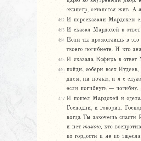
царю во внутренний двор, н
2
скипетр, останется жив. А 
3
И пересказали Мардохею с
4:12
4
И сказал Мардохей в ответ
4:13
5
6
Если ты промолчишь в это в
4:14
твоего погибнете. И кто зн
8
И сказала Есфирь в ответ 
4:15
9
пойди, собери всех Иудеев,
4:16
0
днем, ни ночью, и я с служ
иаст
если погибнуть – погибну.
Песней
И пошел Мардохей и сделал
4:17
рость
Господни, и говорил: Госпо
а
когда Ты захочешь спасти 
и нет
такого,
кто воспротив
ия
по гордости и не по тщесла