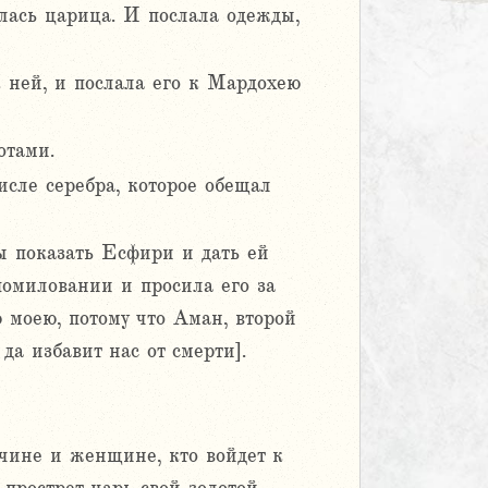
лась царица. И послала одежды,
к ней, и послала его к Мардохею
отами.
исле серебра, которое обещал
бы показать Есфири и дать ей
помиловании и просила его за
ю моею, потому что Аман, второй
да избавит нас от смерти].
жчине и женщине, кто войдет к