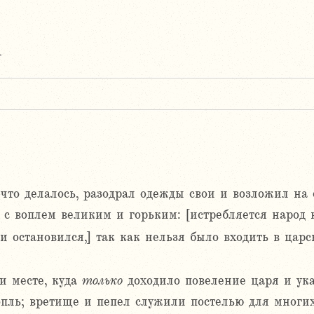
4
 что делалось, разодрал одежды свои и возложил на
л с воплем великим и горьким: [истребляется народ
и остановился,] так как нельзя было входить в царс
и месте, куда
только
доходило повеление царя и ука
вопль; вретище и пепел служили постелью для многих