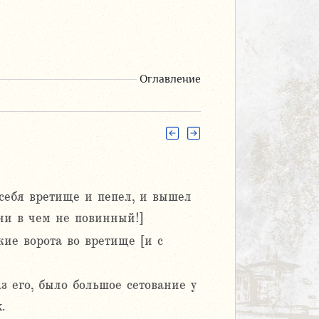
Оглавление
 себя вретище и пепел, и вышел
 ни в чем не повинный!]
кие ворота во вретище [и с
з его, было большое сетование у
.