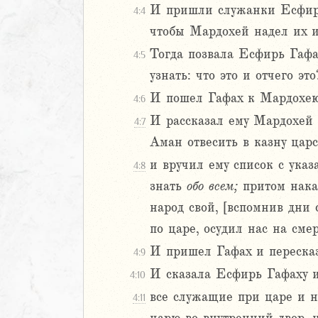
И пришли служанки Есфири 
4:4
Навин
чтобы Мардохей надел их и
Израилевы
Тогда позвала Есфирь Гафах
4:5
ств
узнать: что это и отчего это
рств
И пошел Гафах к Мардохею 
4:6
рств
И рассказал ему Мардохей о
4:7
рств
ралипоменон
Аман отвесить в казну царс
ралипоменон
и вручил ему список с указ
4:8
знать
обо
всем;
притом наказ
я
народ свой, [вспомнив дни 
дры
по царе, осудил нас на смер
ь
И пришел Гафах и переска
4:9
И сказала Есфирь Гафаху 
4:10
ирь
все служащие при царе и н
4:11