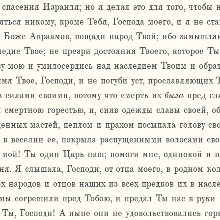
 спасения Израиля; но я делал это для того, чтобы 
ься никому, кроме Тебя, Господа моего, и я не стан
 Боже Авраамов, пощади народ Твой; ибо замышляю
ледие Твое; не презри достояния Твоего, которое Т
у мою и умилосердись над наследием Твоим и обрат
мя Твое, Господи, и не погуби уст, прославляющих Т
и
силами своими, потому что смерть их
была
пред гл
я смертною горестью, и, сняв одежды славы своей, о
ценных мастей, пеплом и прахом посыпала голову сво
е в веселии ее, покрыла распущенными волосами сво
и мой! Ты один Царь наш; помоги мне, одинокой и
ня. Я слышала, Господи, от отца моего, в родном ко
х народов и отцов наших из всех предков их в насле
мы согрешили пред Тобою, и предал Ты нас в руки в
н Ты, Господи! А ныне они не удовольствовались го