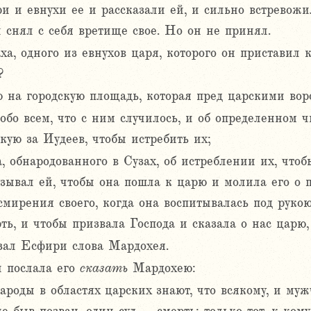
и евнухи ее и рассказали ей, и сильно встревожи
 снял с себя вретище свое. Но он не принял.
а, одного из евнухов царя, которого он приставил 
?
на городскую площадь, которая пред царскими вор
бо всем, что с ним случилось, и об определенном ч
кую за Иудеев, чтобы истребить их;
а, обнародованного в Сузах, об истреблении их, что
ывал ей, чтобы она пошла к царю и молила его о 
смирения своего, когда она воспитывалась под руко
ть, и чтобы призвала Господа и сказала о нас царю, 
зал Есфири слова Мардохея.
и послала его
сказать
Мардохею:
ароды в областях царских знают, что всякому, и му