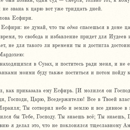
е быв позван, один суд – смерть; только тот, к кому
я не звана к царю вот уже тридцать дней.
лова Есфири.
 Есфири: не думай, что ты
одна
спасешься в доме ца
ремя, то свобода и избавление придет для Иудеев и
ает, не для такого ли времени ты и достигла достоин
Мардохею:
 находящихся в Сузах, и поститесь ради меня, и не 
анками моими буду также поститься и потом пойду к 
, как приказала ему Есфирь. [И молился он Господу
ди, Господи, Царю, Вседержителю! Все в Твоей влас
Израиля; Ты сотворил небо и землю и все дивное в 
ился бы Тебе, Господу. Ты знаешь всё; Ты знаешь, Г
вию я делал это, что не поклонялся тщеславному Ам