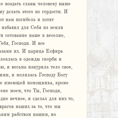
не воздать славы человеку выше
у делать этого по гордости. И
т нам погибель и хотят
ы избавил для Себя из земли
и сетование наше в веселие,
ебя, Господи. И все
азами их. И царица Есфирь
блеклась в одежды скорби и
ю, и весьма изнурила тело свое,
ими, и молилась Господу Богу
 не имеющей помощника, кроме
лене моем, что Ты, Господи,
дие вечное, и сделал для них то,
рагов наших за то, что мы
рьким рабством нашим, но