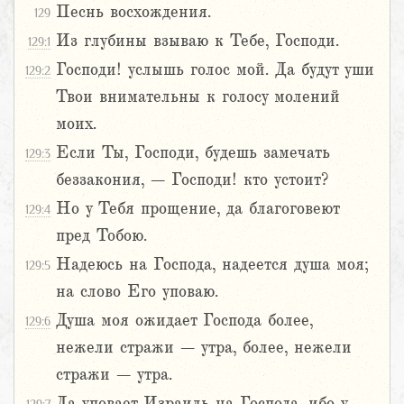
Песнь восхождения.
129
Из глубины взываю к Тебе, Господи.
129:1
Господи! услышь голос мой. Да будут уши
129:2
Твои внимательны к голосу молений
моих.
Если Ты, Господи, будешь замечать
129:3
беззакония, – Господи! кто устоит?
Но у Тебя прощение, да благоговеют
129:4
пред Тобою.
Надеюсь на Господа, надеется душа моя;
129:5
на слово Его уповаю.
Душа моя ожидает Господа более,
129:6
нежели стражи – утра, более, нежели
стражи – утра.
Да уповает Израиль на Господа, ибо у