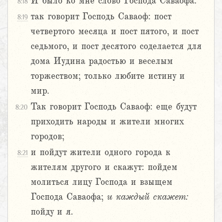
И было ко мне слово Господа Саваофа:
8:18
так говорит Господь Саваоф: пост
8:19
четвертого месяца и пост пятого, и пост
седьмого, и пост десятого соделается для
дома Иудина радостью и веселым
торжеством; только любите истину и
мир.
Так говорит Господь Саваоф: еще будут
8:20
приходить народы и жители многих
городов;
и пойдут жители одного города к
8:21
жителям другого и скажут: пойдем
молиться лицу Господа и взыщем
Господа Саваофа;
и
каждый
скажет:
пойду и я.