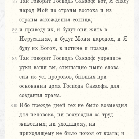
Так говорит Господь Саваоф: вот, Я спасу
8:7
народ Мой из страны востока и из
страны захождения солнца;
и приведу их, и будут они жить в
8:8
Иерусалиме, и будут Моим народом, и Я
буду их Богом, в истине и правде.
Так говорит Господь Саваоф: укрепите
8:9
руки ваши вы, слышащие ныне слова
сии из уст пророков, бывших при
основании дома Господа Саваофа, для
создания храма.
Ибо прежде дней тех не было возмездия
8:10
для человека, ни возмездия за труд
животных; ни уходящему, ни
приходящему не было покоя от врага; и