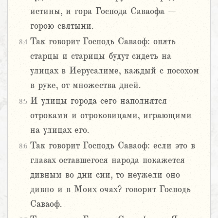
истины, и гора Господа Саваофа –
горою святыни.
Так говорит Господь Саваоф: опять
8:4
старцы и старицы будут сидеть на
улицах в Иерусалиме, каждый с посохом
в руке, от множества дней.
И улицы города сего наполнятся
8:5
отроками и отроковицами, играющими
на улицах его.
Так говорит Господь Саваоф: если это в
8:6
глазах оставшегося народа покажется
дивным во дни сии, то неужели оно
дивно и в Моих очах? говорит Господь
Саваоф.