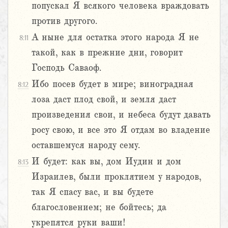
попускал Я всякого человека враждовать
против другого.
А ныне для остатка этого народа Я не
8:11
такой, как в прежние дни, говорит
Господь Саваоф.
Ибо посев будет в мире; виноградная
8:12
лоза даст плод свой, и земля даст
произведения свои, и небеса будут давать
росу свою, и все это Я отдам во владение
оставшемуся народу сему.
И будет: как вы, дом Иудин и дом
8:13
Израилев, были проклятием у народов,
так Я спасу вас, и вы будете
благословением; не бойтесь; да
укрепятся руки ваши!