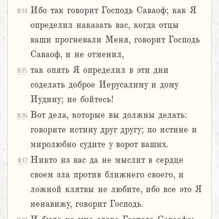
Ибо так говорит Господь Саваоф; как Я
8:14
определил наказать вас, когда отцы
ваши прогневали Меня, говорит Господь
Саваоф, и не отменил,
так опять Я определил в эти дни
8:15
соделать доброе Иерусалиму и дому
Иудину; не бойтесь!
Вот дела, которые вы должны делать:
8:16
говорите истину друг другу; по истине и
миролюбно судите у ворот ваших.
Никто из вас да не мыслит в сердце
8:17
своем зла против ближнего своего, и
ложной клятвы не любите, ибо все это Я
ненавижу, говорит Господь.