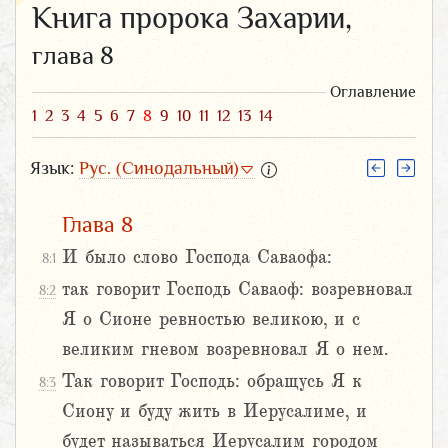
Книга пророка Захарии,
глава 8
Оглавление
1
2
3
4
5
6
7
8
9
10
11
12
13
14
Язык:
Рус. (Синодальный)
Глава 8
И было слово Господа Саваофа:
8:1
так говорит Господь Саваоф: возревновал
8:2
Я о Сионе ревностью великою, и с
великим гневом возревновал Я о нем.
Так говорит Господь: обращусь Я к
8:3
Сиону и буду жить в Иерусалиме, и
будет называться Иерусалим городом