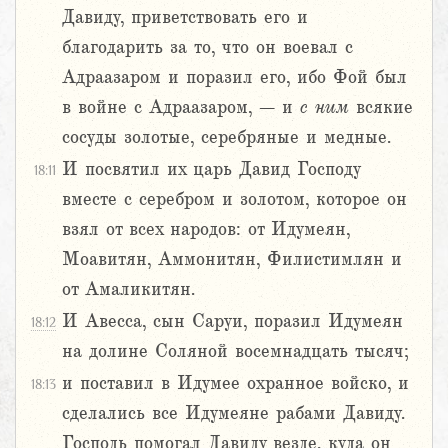
Давиду, приветствовать его и
благодарить за то, что он воевал с
Адраазаром и поразил его, ибо Фой был
в войне с Адраазаром, – и
с
ним
всякие
сосуды золотые, серебряные и медные.
И посвятил их царь Давид Господу
18:11
вместе с серебром и золотом, которое он
взял от всех народов: от Идумеян,
Моавитян, Аммонитян, Филистимлян и
от Амаликитян.
И Авесса, сын Саруи, поразил Идумеян
18:12
на долине Соляной восемнадцать тысяч;
и поставил в Идумее охранное войско, и
18:13
сделались все Идумеяне рабами Давиду.
Господь помогал Давиду везде, куда он