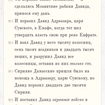
сделались Моавитяне рабами Давида,
принося ему дань.
И поразил Давид Адраазара, царя
18:3
Сувского, в Емафе, когда тот шел
утвердить власть свою при реке Евфрате.
И взял Давид у него тысячу колесниц,
18:4
семь тысяч всадников и двадцать тысяч
пеших, и разрушил Давид все
колесницы, оставив из них
только
сто.
Сирияне Дамасские пришли было на
18:5
помощь к Адраазару, царю Сувскому, но
Давид поразил двадцать две тысячи
Сириян.
И поставил Давид
охранное
войско
в
18:6