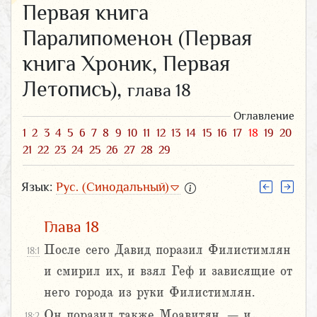
Первая книга
Паралипоменон (Первая
книга Хроник, Первая
Летопись),
глава 18
Оглавление
1
2
3
4
5
6
7
8
9
10
11
12
13
14
15
16
17
18
19
20
21
22
23
24
25
26
27
28
29
Язык:
Рус. (Синодальный)
Глава 18
После сего Давид поразил Филистимлян
18:1
и смирил их, и взял Геф и зависящие от
него города из руки Филистимлян.
Он поразил также Моавитян, – и
18:2