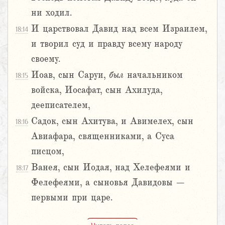
ни ходил.
И царствовал Давид над всем Израилем,
18:14
и творил суд и правду всему народу
своему.
Иоав, сын Саруи,
был
начальником
18:15
войска, Иосафат, сын Ахилуда,
дееписателем,
Садок, сын Ахитува, и Авимелех, сын
18:16
Авиафара, священниками, а Суса
писцом,
Ванея, сын Иодая, над Хелефеями и
18:17
Фелефеями, а сыновья Давидовы –
первыми при царе.