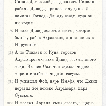
Сирии Дамасской, и сделались Сирияне
рабами Давида, принося ему дань. И
помогал Господь Давиду везде, куда он
ни ходил.
И взял Давид золотые щиты, которые
18:7
были у рабов Адраазара, и принес их в
Иерусалим.
А из Тивхавы и Куна, городов
18:8
Адраазаровых, взял Давид весьма много
меди. Из нее Соломон сделал медное
море и столбы и медные сосуды.
И услышал Фой, царь Имафа, что Давид
18:9
поразил все войско Адраазара, царя
Сувского.
И послал Иорама, сына своего, к царю
18:10