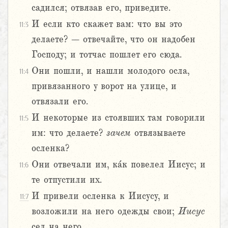
садился; отвязав его, приведите.
И если кто скажет вам: что вы это
11:3
делаете? – отвечайте, что он надобен
Господу; и тотчас пошлет его сюда.
Они пошли, и нашли молодого осла,
11:4
привязанного у ворот на улице, и
отвязали его.
И некоторые из стоявших там говорили
11:5
им: что делаете?
зачем
отвязываете
осленка?
Они отвечали им, ка́к повелел Иисус; и
11:6
те отпустили их.
И привели осленка к Иисусу, и
11:7
возложили на него одежды свои;
Иисус
сел на него.