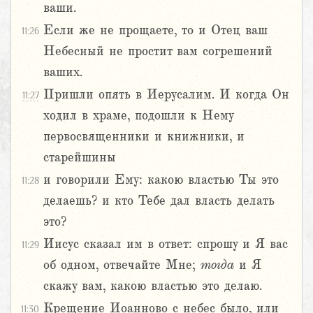
ваши.
Если же не прощаете, то и Отец ваш
11:26
Небесный не простит вам согрешений
ваших.
Пришли опять в Иерусалим. И когда Он
11:27
ходил в храме, подошли к Нему
первосвященники и книжники, и
старейшины
и говорили Ему: какою властью Ты это
11:28
делаешь? и кто Тебе дал власть делать
это?
Иисус сказал им в ответ: спрошу и Я вас
11:29
об одном, отвечайте Мне;
тогда
и Я
скажу вам, какою властью это делаю.
Крещение Иоанново с небес было, или
11:30