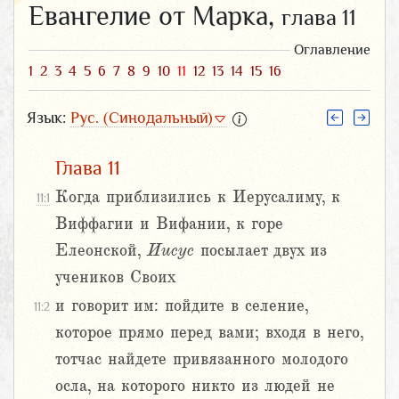
Евангелие от Марка,
глава 11
Оглавление
1
2
3
4
5
6
7
8
9
10
11
12
13
14
15
16
Язык:
Рус. (Синодальный)
Глава 11
Когда приблизились к Иерусалиму, к
11:1
Виффагии и Вифании, к горе
Елеонской,
Иисус
посылает двух из
учеников Своих
и говорит им: пойдите в селение,
11:2
которое прямо перед вами; входя в него,
тотчас найдете привязанного молодого
осла, на которого никто из людей не