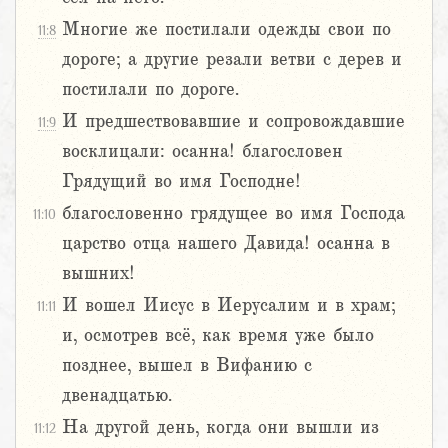
Многие же постилали одежды свои по
11:8
дороге; а другие резали ветви с дерев и
постилали по дороге.
И предшествовавшие и сопровождавшие
11:9
восклицали: осанна! благословен
Грядущий во имя Господне!
благословенно грядущее во имя Господа
11:10
царство отца нашего Давида! осанна в
вышних!
И вошел Иисус в Иерусалим и в храм;
11:11
и, осмотрев всё, как время уже было
позднее, вышел в Вифанию с
двенадцатью.
На другой день, когда они вышли из
11:12