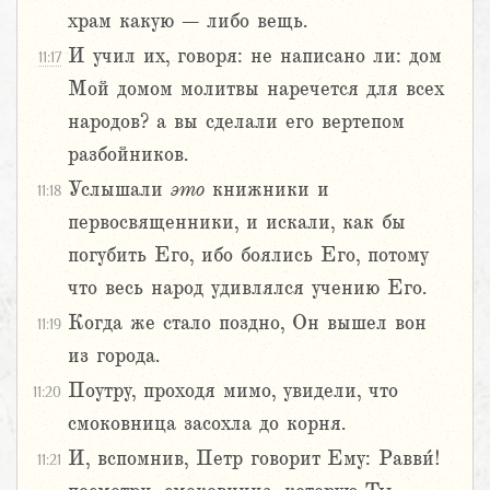
храм какую – либо вещь.
И учил их, говоря: не написано ли: дом
11:17
Мой домом молитвы наречется для всех
народов? а вы сделали его вертепом
разбойников.
Услышали
это
книжники и
11:18
первосвященники, и искали, как бы
погубить Его, ибо боялись Его, потому
что весь народ удивлялся учению Его.
Когда же стало поздно, Он вышел вон
11:19
из города.
Поутру, проходя мимо, увидели, что
11:20
смоковница засохла до корня.
И, вспомнив, Петр говорит Ему: Равви́!
11:21