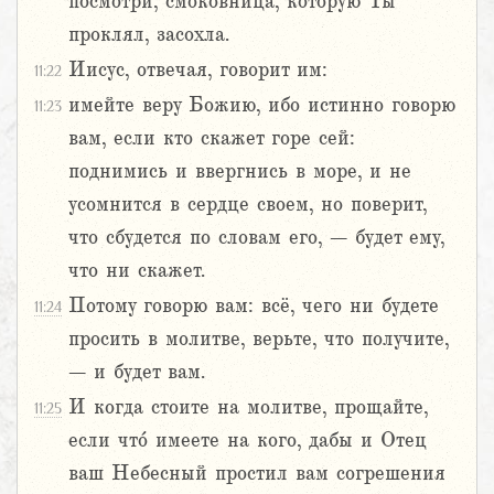
посмотри, смоковница, которую Ты
проклял, засохла.
Иисус, отвечая, говорит им:
11:22
имейте веру Божию, ибо истинно говорю
11:23
вам, если кто скажет горе сей:
поднимись и ввергнись в море, и не
усомнится в сердце своем, но поверит,
что сбудется по словам его, – будет ему,
что ни скажет.
Потому говорю вам: всё, чего ни будете
11:24
просить в молитве, верьте, что получите,
– и будет вам.
И когда стоите на молитве, прощайте,
11:25
если что́ имеете на кого, дабы и Отец
ваш Небесный простил вам согрешения