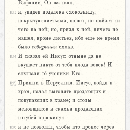
Вифании, Он взалкал;
и, увидев издалека смоковницу,
11:13
покрытую листьями, пошел, не найдет ли
чего на ней; но, придя к ней, ничего не
нашел, кроме листьев, ибо еще не время
было
собирания
смокв.
И сказал ей Иисус: отныне да не
11:14
вкушает никто от тебя плода вовек! И
слышали то́ ученики Его.
Пришли в Иерусалим. Иисус, войдя в
11:15
храм, начал выгонять продающих и
покупающих в храме; и столы
меновщиков и скамьи продающих
голубей опрокинул;
и не позволял, чтобы кто пронес через
11:16