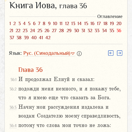
Книга Иова,
глава 36
Оглавление
1
2
3
4
5
6
7
8
9
10
11
12
13
14
15
16
17
18
19
20
21
22
23
24
25
26
27
28
29
30
31
32
33
34
35
36
37
38
39
40
41
42
Язык:
Рус. (Синодальный)
Глава 36
И продолжал Елиуй и сказал:
36:1
подожди меня немного, и я покажу тебе,
36:2
что я имею еще что сказать за Бога.
Начну мои рассуждения издалека и
36:3
воздам Создателю моему справедливость,
потому что слова мои точно не ложь:
36:4