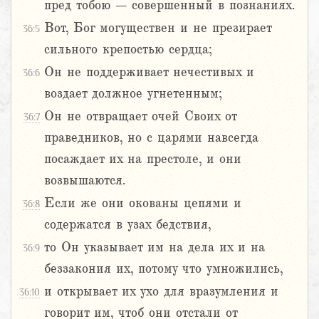
пред тобою – совершенный в познаниях.
Вот, Бог могуществен и не презирает
36:5
сильного крепостью сердца;
Он не поддерживает нечестивых и
36:6
воздает должное угнетенным;
Он не отвращает очей Своих от
36:7
праведников, но с царями навсегда
посаждает их на престоле, и они
возвышаются.
Если же они окованы цепями и
36:8
содержатся в узах бедствия,
то Он указывает им на дела их и на
36:9
беззакония их, потому что умножились,
и открывает их ухо для вразумления и
36:10
говорит им, чтоб они отстали от