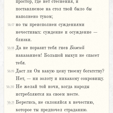
простор, где нет стеснения, и
поставляемое на стол твой было бы
наполнено туком;
но ты преисполнен суждениями
36:17
нечестивых: суждение и осуждение –
близки.
Да не поразит тебя гнев
Божий
36:18
наказанием! Большой выкуп не спасет
тебя.
Даст ли Он какую цену твоему богатству?
36:19
Нет, – ни золоту и никакому сокровищу.
Не желай той ночи, когда народы
36:20
истребляются на своем месте.
Берегись, не склоняйся к нечестию,
36:21
которое ты предпочел страданию.