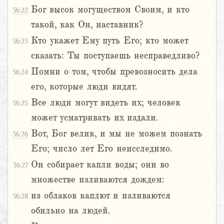
Бог высок могуществом Своим, и кто
36:22
такой, как Он, наставник?
Кто укажет Ему путь Его; кто может
36:23
сказать: Ты поступаешь несправедливо?
Помни о том, чтобы превозносить дела
36:24
его, которые люди видят.
Все люди могут видеть их; человек
36:25
может усматривать их издали.
Вот, Бог велик, и мы не можем познать
36:26
Его; число лет Его неисследимо.
Он собирает капли воды; они во
36:27
множестве изливаются дождем:
из облаков каплют и изливаются
36:28
обильно на людей.