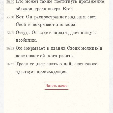
Кто может также постигнуть протяжение
36:29
облаков, треск шатра Его?
Вот, Он распространяет над ним свет
36:30
Свой и покрывает дно моря.
Оттуда Он судит народы, дает пищу в
36:31
изобилии.
Он сокрывает в дланях Своих молнию и
36:32
повелевает ей, кого разить.
Треск ее дает знать о ней; скот также
36:33
чувствует происходящее.
Читать далее