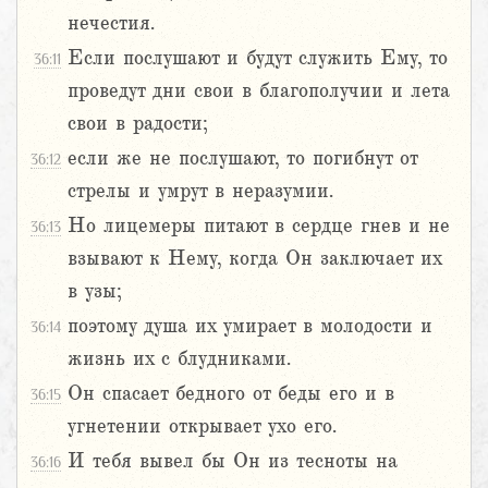
нечестия.
Если послушают и будут служить Ему, то
36:11
проведут дни свои в благополучии и лета
свои в радости;
если же не послушают, то погибнут от
36:12
стрелы и умрут в неразумии.
Но лицемеры питают в сердце гнев и не
36:13
взывают к Нему, когда Он заключает их
в узы;
поэтому душа их умирает в молодости и
36:14
жизнь их с блудниками.
Он спасает бедного от беды его и в
36:15
угнетении открывает ухо его.
И тебя вывел бы Он из тесноты на
36:16