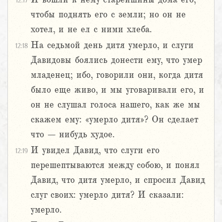
12:17
чтобы поднять его с земли; но он не
хотел, и не ел с ними хлеба.
На седьмой день дитя умерло, и слуги
12:18
Давидовы боялись донести ему, что умер
младенец; ибо, говорили они, когда дитя
было еще живо, и мы уговаривали его, и
он не слушал голоса нашего, как же мы
скажем ему: «умерло дитя»? Он сделает
что – нибудь худое.
И увидел Давид, что слуги его
12:19
перешептываются между собою, и понял
Давид, что дитя умерло, и спросил Давид
слуг своих: умерло дитя? И сказали:
умерло.