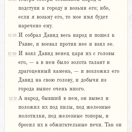
подступи к городу и возьми его; ибо,
если я возьму его, то мое имя будет
наречено ему.
И собрал Давид весь народ и пошел к
12:29
Равве, и воевал против нее и взял ее.
И взял Давид венец царя их с головы
12:30
его, – а в нем было золота талант и
драгоценный камень, – и возложил его
Давид на свою голову, и добычи из
города вынес очень много.
А народ, бывший в нем, он вывел и
12:31
положил их под пилы, под железные
молотилки, под железные топоры, и
бросил их в обжигательные печи. Так он