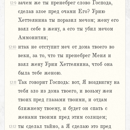
зачем же ты пренебрег слово Господа,
12:9
сделав злое пред очами Его? Урию
Хеттеянина ты поразил мечом; жену его
взял себе в жену, а его ты убил мечом
Аммонитян;
итак не отступит меч от дома твоего во
12:10
веки, за то, что ты пренебрег Меня и
взял жену Урии Хеттеянина, чтоб она
была тебе женою.
Так говорит Господь: вот, Я воздвигну на
12:11
тебя зло из дома твоего, и возьму жен
твоих пред глазами твоими, и отдам
ближнему твоему, и будет он спать с
женами твоими пред этим солнцем;
ты сделал тайно, а Я сделаю это пред
12:12