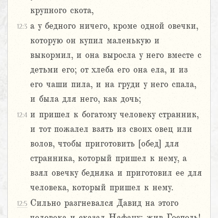
крупного скота,
а у бедного ничего, кроме одной овечки,
12:3
которую он купил маленькую и
выкормил, и она выросла у него вместе с
детьми его; от хлеба его она ела, и из
его чаши пила, и на груди у него спала,
и была для него, как дочь;
и пришел к богатому человеку странник,
12:4
и тот пожалел взять из своих овец или
волов, чтобы приготовить [обед] для
странника, который пришел к нему, а
взял овечку бедняка и приготовил ее для
человека, который пришел к нему.
Сильно разгневался Давид на этого
12:5
человека и сказал Нафану: жив Господь!