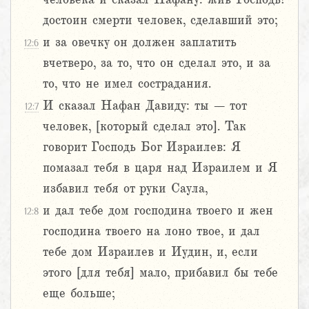
достоин смерти человек, сделавший это;
и за овечку он должен заплатить
12:6
вчетверо, за то, что он сделал это, и за
то, что не имел сострадания.
И сказал Нафан Давиду: ты – тот
12:7
человек, [который сделал это]. Так
говорит Господь Бог Израилев: Я
помазал тебя в царя над Израилем и Я
избавил тебя от руки Саула,
и дал тебе дом господина твоего и жен
12:8
господина твоего на лоно твое, и дал
тебе дом Израилев и Иудин, и, если
этого [для тебя] мало, прибавил бы тебе
еще больше;