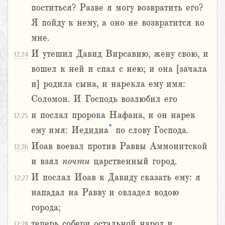
поститься? Разве я могу возвратить его?
Я пойду к нему, а оно не возвратится ко
мне.
И утешил Давид Вирсавию, жену свою, и
12:24
вошел к ней и спал с нею; и она [зачала
и] родила сына, и нарекла ему имя:
Соломон. И Господь возлюбил его
и послал пророка Нафана, и он нарек
12:25
*
ему имя: Иедидиа
по слову Господа.
Иоав воевал против Раввы Аммонитской
12:26
и взял
почти
царственный город.
И послал Иоав к Давиду сказать ему: я
12:27
нападал на Равву и овладел водою
города;
теперь собери остальной народ и
12:28