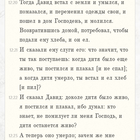
Тогда Давид встал с земли и умылся, и
12:20
помазался, и переменил одежды свои, и
пошел в дом Господень, и молился.
Возвратившись домой, потребовал, чтобы
подали ему хлеба, и он ел.
И сказали ему слуги его: что значит, что
12:21
ты так поступаешь: когда дитя было еще
живо, ты постился и плакал [и не спал];
а когда дитя умерло, ты встал и ел хлеб
[и пил]?
И сказал Давид: доколе дитя было живо,
12:22
я постился и плакал, ибо думал: кто
знает, не помилует ли меня Господь, и
дитя останется живо?
А теперь оно умерло; зачем же мне
12:23