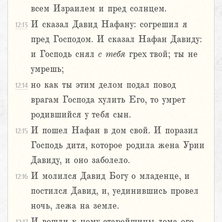
всем Израилем и пред солнцем.
И сказал Давид Нафану: согрешил я
12:13
пред Господом. И сказал Нафан Давиду:
и Господь снял
с
тебя
грех твой; ты не
умрешь;
но как ты этим делом подал повод
12:14
врагам Господа хулить Его, то умрет
родившийся у тебя сын.
И пошел Нафан в дом свой. И поразил
12:15
Господь дитя, которое родила жена Урии
Давиду, и оно заболело.
И молился Давид Богу о младенце, и
12:16
постился Давид, и, уединившись провел
ночь, лежа на земле.
И вошли к нему старейшины дома его,