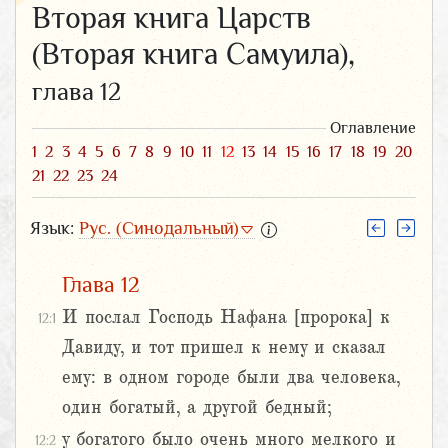
Вторая книга Царств
(Вторая книга Самуила),
глава 12
Оглавление
1
2
3
4
5
6
7
8
9
10
11
12
13
14
15
16
17
18
19
20
21
22
23
24
Язык:
Рус. (Синодальный)
Глава 12
И послал Господь Нафана [пророка] к
12:1
Давиду, и тот пришел к нему и сказал
ему: в одном городе были два человека,
один богатый, а другой бедный;
у богатого было очень много мелкого и
12:2