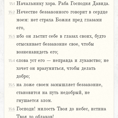
Начальнику хора. Раба Господня Давида.
35:1
Нечестие беззаконного говорит в сердце
35:2
моем: нет страха Божия пред глазами
его,
ибо он льстит себе в глазах своих, будто
35:3
отыскивает беззаконие свое, чтобы
возненавидеть его;
слова уст его – неправда и лукавство; не
35:4
хочет он вразумиться, чтобы делать
добро;
на ложе своем замышляет беззаконие,
35:5
становится на путь недобрый, не
гнушается злом.
Господи! милость Твоя до небес, истина
35:6
Твоя до облаков!