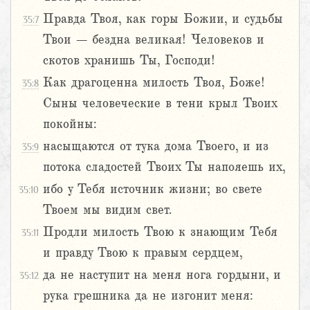
Правда Твоя, как горы Божии, и судьбы
35:7
Твои – бездна великая! Человеков и
скотов хранишь Ты, Господи!
Как драгоценна милость Твоя, Боже!
35:8
Сыны человеческие в тени крыл Твоих
покойны:
насыщаются от тука дома Твоего, и из
35:9
потока сладостей Твоих Ты напояешь их,
ибо у Тебя источник жизни; во свете
35:10
Твоем мы видим свет.
Продли милость Твою к знающим Тебя
35:11
и правду Твою к правым сердцем,
да не наступит на меня нога гордыни, и
35:12
рука грешника да не изгонит меня: