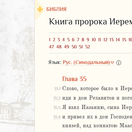
БИБЛИЯ
Книга пророка Иере
1
2
3
4
5
6
7
8
9
10
11
12
13
14
15
1
47
48
49
50
51
52
Язык:
Рус. (Синодальный)
Глава 35
Слово, которое было к Иер
35:1
ЗАВЕТ
иди в дом Рехавитов и пого
35:2
Я взял Иазанию, сына Иере
35:3
и привел их в дом Господе
35:4
князей, над комнатою Маасе
аконие