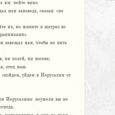
л им: пейте вино.
ал нам заповедь, сказав: «не
йте их, но живите в шатрах во
транниками».
он завещал нам, чтобы не пить
, ни полей, ни посева;
в, отец наш.
 «пойдем, уйдем в Иерусалим от
ям Иерусалима: неужели вы не
осподь.