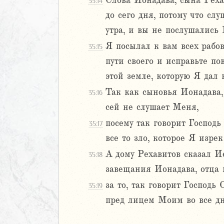
Слова Ионадава, сына Реха
35:14
иаст
до сего дня, потому что сл
Песней
утра, и вы не послушались
рость
Я посылал к вам всех рабов
35:15
а
пути своего и исправьте по
этой земле, которую Я дал
ия
Так как сыновья Ионадава, 
35:16
сей не слушает Меня,
2
посему так говорит Господ
35:17
3
4
все то зло, которое Я изрек
5
А дому Рехавитов сказал Ие
35:18
6
завещания Ионадава, отца в
за то, так говорит Господь
35:19
8
пред лицем Моим во все дн
9
0