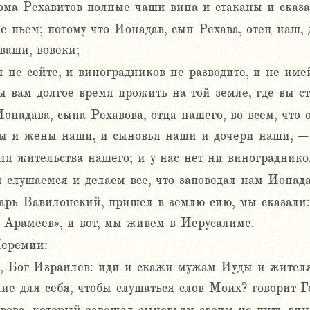
ома Рехавитов полные чаши вина и стаканы и сказа
 пьем; потому что Ионадав, сын Рехава, отец наш, д
ваши, вовеки;
н не сейте, и виноградников не разводите, и не име
ы вам долгое время прожить на той земле, где вы с
надава, сына Рехавова, отца нашего, во всем, что 
мы и жены наши, и сыновья наши и дочери наши, –
ля жительства нашего; и у нас нет ни виноградников
 слушаемся и делаем все, что заповедал нам Ионада
арь Вавилонский, пришел в землю сию, мы сказали:
а Арамеев», и вот, мы живем в Иерусалиме.
Иеремии:
оф, Бог Израилев: иди и скажи мужам Иуды и жител
ние для себя, чтобы слушаться слов Моих? говорит Г