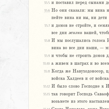
и поставил перед сынами д
35:5
Навин
Но они сказали: мы вина не
35:6
Израилевы
пейте вина ни вы, ни дети 
ств
и домов не стройте, и семя
35:7
рств
все дни
жизни
вашей, чтоб
рств
И мы послушались голоса Ио
35:8
рств
вина во все дни наши, – 
ралипоменон
ралипоменон
и чтобы не строить домов д
35:9
а живем в шатрах и во всем
35:10
я
Когда же Навуходоносор, ц
35:11
дры
войска Халдеев и от войск
ь
И было слово Господне к 
35:12
так говорит Господь Сава
35:13
ирь
возьмете из этого наставле