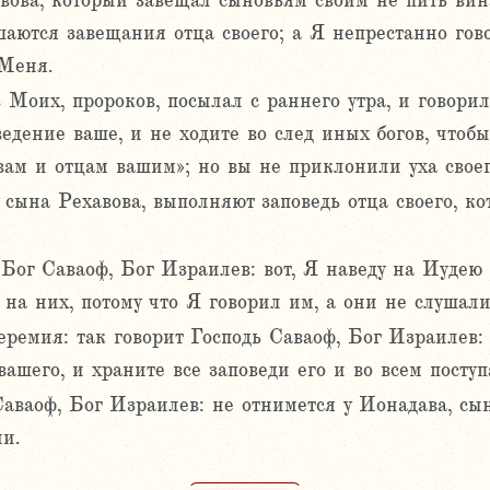
вова, который завещал сыновьям своим не пить вин
ушаются завещания отца своего; а Я непрестанно гов
 Меня.
 Моих, пророков, посылал с раннего утра, и говорил
ведение ваше, и не ходите во след иных богов, чтоб
 вам и отцам вашим»; но вы не приклонили уха свое
сына Рехавова, выполняют заповедь отца своего, ко
ь Бог Саваоф, Бог Израилев: вот, Я наведу на Иуде
 на них, потому что Я говорил им, а они не слушалис
ремия: так говорит Господь Саваоф, Бог Израилев: 
ашего, и храните все заповеди его и во всем поступ
 Саваоф, Бог Израилев: не отнимется у Ионадава, с
и.