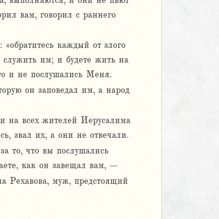
а, выполняются, и они не пьют
орил вам, говорил с раннего
: «обратитесь каждый от злого
ы служить им; и будете жить на
го и не послушались Меня.
торую он заповедал им, а народ
ю и на всех жителей Иерусалима
ь, звал их, а они не отвечали.
за то, что вы послушались
аете, как он завещал вам, –
ына Рехавова, муж, предстоящий