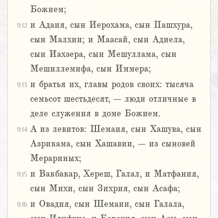
Божием;
и Адаия, сын Иерохама, сын Пашхура,
9:12
сын Малхии; и Маасай, сын Адиела,
сын Иахзера, сын Мешуллама, сын
Мешиллемифа, сын Иммера;
и братья их, главы родов своих: тысяча
9:13
семьсот шестьдесят, – люди отличные в
деле служения в доме Божием.
А из левитов: Шемаия, сын Хашува, сын
9:14
Азрикама, сын Хашавии, – из сыновей
Мерариных;
и Вакбакар, Хереш, Галал, и Матфания,
9:15
сын Михи, сын Зихрия, сын Асафа;
и Овадия, сын Шемаии, сын Галала,
9:16