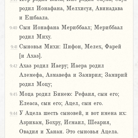
родил Ионафана, Мелхисуя, Авинадава
и Ешбаала.
Сын Ионафана Мериббаал; Мериббаал
9:40
родил Миху.
Сыновья Михи: Пифон, Мелех, Фарей
9:41
[и Ахаз].
Ахаз родил Иаеру; Иаера родил
9:42
Алемефа, Азмавефа и Замврия; Замврий
родил Моцу;
Моца родил Бинею: Рефаия, сын его;
9:43
Елеаса, сын его; Ацел, сын его.
У Ацела шесть сыновей, и вот имена их:
9:44
Азрикам, Бохру, Исмаил, Шеария,
Овадия и Ханан. Это сыновья Ацела.