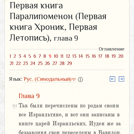
Первая книга
Паралипоменон (Первая
книга Хроник, Первая
Летопись),
глава 9
Оглавление
1
2
3
4
5
6
7
8
9
10
11
12
13
14
15
16
17
18
19
20
21
22
23
24
25
26
27
28
29
Язык:
Рус. (Синодальный)
Глава 9
Так были перечислены по родам своим
9:1
все Израильтяне, и вот они записаны в
книге царей Израильских. Иудеи же за
беззакония свои переселены в Вавилон.