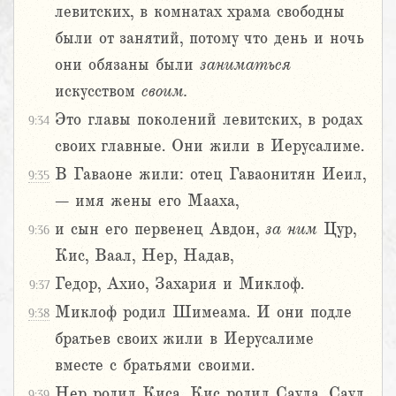
левитских, в комнатах храма свободны
были от занятий, потому что день и ночь
они обязаны были
заниматься
искусством
своим.
Это главы поколений левитских, в родах
9:34
своих главные. Они жили в Иерусалиме.
В Гаваоне жили: отец Гаваонитян Иеил,
9:35
– имя жены его Мааха,
и сын его первенец Авдон,
за
ним
Цур,
9:36
Кис, Ваал, Нер, Надав,
Гедор, Ахио, Захария и Миклоф.
9:37
Миклоф родил Шимеама. И они подле
9:38
братьев своих жили в Иерусалиме
вместе с братьями своими.
Нер родил Киса, Кис родил Саула, Саул
9:39