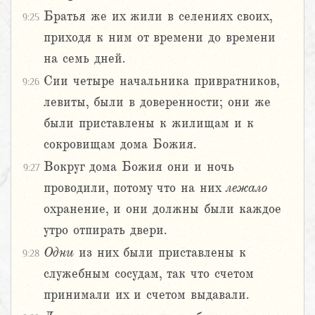
Братья же их жили в селениях своих,
9:25
приходя к ним от времени до времени
на семь дней.
Сии четыре начальника привратников,
9:26
левиты, были в доверенности; они же
были приставлены к жилищам и к
сокровищам дома Божия.
Вокруг дома Божия они и ночь
9:27
проводили, потому что на них
лежало
охранение, и они должны были каждое
утро отпирать двери.
Одни
из них были приставлены к
9:28
служебным сосудам, так что счетом
принимали их и счетом выдавали.