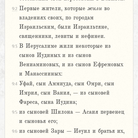
Первые жители, которые
жили
во
9:2
владениях своих, по городам
Израильским, были Израильтяне,
священники, левиты и нефинеи.
В Иерусалиме жили некоторые из
9:3
сынов Иудиных и из сынов
Вениаминовых, и из сынов Ефремовых
и Манассииных:
Уфай, сын Аммиуда, сын Омри, сын
9:4
Имрия, сын Вания, – из сыновей
Фареса, сына Иудина;
из сыновей Шилона – Асаия первенец
9:5
и сыновья его;
из сыновей Зары – Иеуил и братья их,
9:6