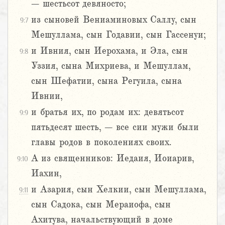
– шестьсот девяносто;
из сыновей Вениаминовых Саллу, сын
9:7
Мешуллама, сын Годавии, сын Гассенуи;
и Ивния, сын Иерохама, и Эла, сын
9:8
Уззия, сына Михриева, и Мешуллам,
сын Шефатии, сына Регуила, сына
Ивнии,
и братья их, по родам их: девятьсот
9:9
пятьдесят шесть, – все сии мужи были
главы родов в поколениях своих.
А из священников: Иедаия, Иоиарив,
9:10
Иахин,
и Азария, сын Хелкии, сын Мешуллама,
9:11
сын Садока, сын Мераиофа, сын
Ахитува, начальствующий в доме