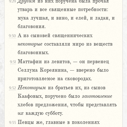
Другим
из них поручена была прочая
9:29
утварь и все священные потребности:
мука лучшая, и вино, и елей, и ладан, и
благовония.
А из сыновей священнических
9:30
некоторые
составляли миро из веществ
благовонных.
Маттафии из левитов, – он первенец
9:31
Селлума Кореянина, – вверено было
приготовляемое на сковородах.
Некоторым
из братьев их, из сынов
9:32
Каафовых, поручено было
заготовление
хлебов предложения, чтобы представлять
их
каждую субботу.
Певцы же, главные в поколениях
9:33