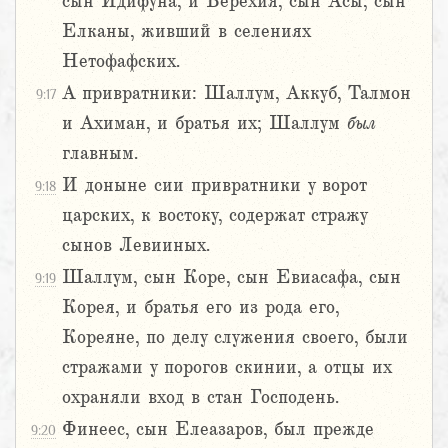
сын Идифуна, и Берехия, сын Асы, сын
Елканы, живший в селениях
Нетофафских.
А привратники: Шаллум, Аккуб, Талмон
9:17
и Ахиман, и братья их; Шаллум
был
главным.
И доныне сии привратники у ворот
9:18
царских, к востоку, содержат стражу
сынов Левииных.
Шаллум, сын Коре, сын Евиасафа, сын
9:19
Корея, и братья его из рода его,
Кореяне, по делу служения своего, были
стражами у порогов скинии, а отцы их
охраняли вход в стан Господень.
Финеес, сын Елеазаров, был прежде
9:20