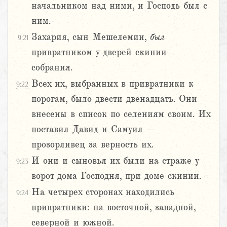
начальником над ними, и Господь был с
ним.
Захария, сын Мешелемии,
был
9:21
привратником у дверей скинии
собрания.
Всех их, выбранных в привратники к
9:22
порогам, было двести двенадцать. Они
внесены в список по селениям своим. Их
поставил Давид и Самуил –
прозорливец за верность их.
И они и сыновья их были на страже у
9:23
ворот дома Господня, при доме скинии.
На четырех сторонах находились
9:24
привратники: на восточной, западной,
северной и южной.