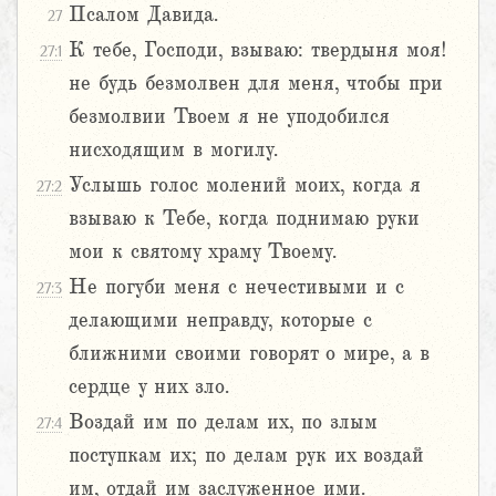
Псалом Давида.
27
К тебе, Господи, взываю: твердыня моя!
27:1
не будь безмолвен для меня, чтобы при
безмолвии Твоем я не уподобился
нисходящим в могилу.
Услышь голос молений моих, когда я
27:2
взываю к Тебе, когда поднимаю руки
мои к святому храму Твоему.
Не погуби меня с нечестивыми и с
27:3
делающими неправду, которые с
ближними своими говорят о мире, а в
сердце у них зло.
Воздай им по делам их, по злым
27:4
поступкам их; по делам рук их воздай
им, отдай им заслуженное ими.