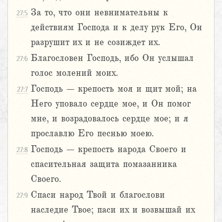
За то, что они невнимательны к
27:5
действиям Господа и к делу рук Его, Он
разрушит их и не созиждет их.
Благословен Господь, ибо Он услышал
27:6
голос молений моих.
Господь – крепость моя и щит мой; на
27:7
Него уповало сердце мое, и Он помог
мне, и возрадовалось сердце мое; и я
прославлю Его песнью моею.
Господь – крепость народа Своего и
27:8
спасительная защита помазанника
Своего.
Спаси народ Твой и благослови
27:9
наследие Твое; паси их и возвышай их