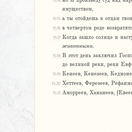
но Я произведу суд над нар
22
15:14
23
имуществом,
24
а ты отойдешь к отцам тв
15:15
25
в четвертом роде возвратят
15:16
26
27
Когда зашло солнце и наст
15:17
28
животными.
29
В этот день заключил Госпо
15:18
30
до великой реки, реки Евф
1
Кенеев, Кенезеев, Кедмоне
32
15:19
33
Хеттеев, Ферезеев, Рефаимо
15:20
34
Аморреев, Хананеев, [Евеев
15:21
35
36
37
38
39