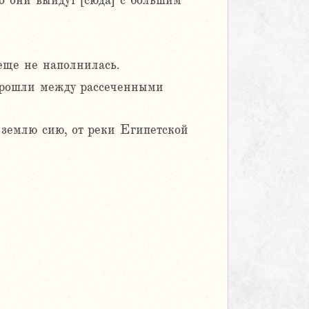
го они выйдут [сюда] с большим
еще не наполнилась.
рошли между рассеченными
Я землю сию, от реки Египетской