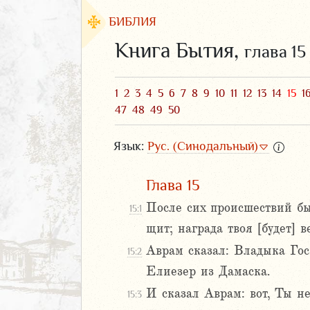
БИБЛИЯ
Книга Бытия,
глава 15
1
2
3
4
5
6
7
8
9
10
11
12
13
14
15
1
47
48
49
50
Язык:
Рус. (Синодальный)
Глава 15
После сих происшествий был
15:1
ЗАВЕТ
щит; награда твоя [будет] в
Аврам сказал: Владыка Гос
15:2
Елиезер из Дамаска.
2
3
И сказал Аврам: вот, Ты не
15:3
4