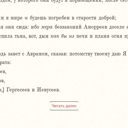
одом, у которого они будут в порабощении; после се
оим в мире
и
будешь погребен в старости доброй;
ся они сюда: ибо
мера
беззаконий Аморреев доселе 
упила тьма, вот, дым
как
бы
из
печи и пламя огня п
дь завет с Аврамом, сказав: потомству твоему даю 
рата:
ев,
в,
,] Гергесеев и Иевусеев.
Читать далее