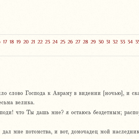
6
17
18
19
20
21
22
23
24
25
26
27
28
29
30
31
32
33
34
3
о слово Господа к Авраму в видении [ночью], и ска
есьма велика.
поди! что Ты дашь мне? я остаюсь бездетным; распо
 дал мне потомства, и вот, домочадец мой наследник