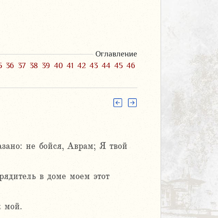
Оглавление
5
36
37
38
39
40
41
42
43
44
45
46
зано: не бойся, Аврам; Я твой
рядитель в доме моем этот
 мой.