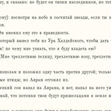
у, и сказано: не будет он твоим наследником, но тот
ему]: посмотри на небо и сосчитай звезды, если ты 
ов.
н вменил ему это в праведность.
оторый вывел тебя из Ура Халдейского, чтобы дать 
! по чему мне узнать, что я буду владеть ею?
 Мне трехлетнюю телицу, трехлетнюю козу, трехлетне
 пополам и положил одну часть против другой; тольк
ые птицы; но Аврам отгонял их.
пкий сон напал на Аврама, и вот, напал на него у
най, что потомки твои будут пришельцами в земле не