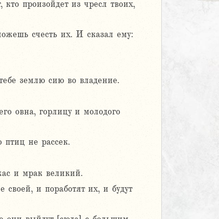
, кто произойдет из чресл твоих,
можешь счесть их. И сказал ему:
тебе землю сию во владение.
го овна, горлицу и молодого
о птиц не рассек.
жас и мрак великий.
 своей, и поработят их, и будут