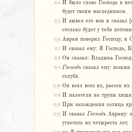
И было слово Господа к нем
15:4
5
будет твоим наследником.
6
И вывел его вон и сказал [
15:5
8
столько будет у тебя потомк
9
Аврам поверил Господу, и О
15:6
0
И сказал ему: Я Господь, К
15:7
1
Он сказал: Владыка Господи
2
15:8
3
Господь
сказал ему: возьми
15:9
4
голубя.
5
Он взял всех их, рассек их
15:10
6
И налетели на трупы хищн
7
15:11
8
При захождении солнца кре
15:12
9
И сказал
Господь
Авраму: з
15:13
20
угнетать их четыреста лет,
1