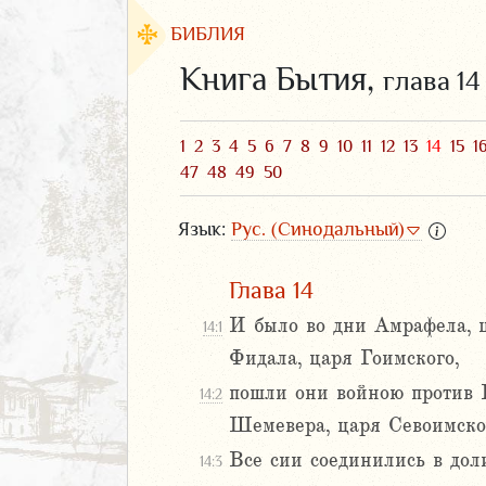
БИБЛИЯ
Книга Бытия,
глава 14
1
2
3
4
5
6
7
8
9
10
11
12
13
14
15
1
47
48
49
50
Язык:
Рус. (Синодальный)
Глава 14
И было во дни Амрафела, ц
14:1
ЗАВЕТ
Фидала, царя Гоимского,
пошли они войною против 
14:2
Шемевера, царя Севоимског
2
3
Все сии соединились в дол
14:3
4