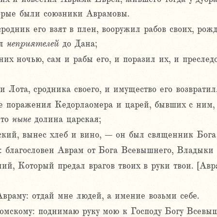
торые были союзники Аврамовы.
сродник его взят в плен, вооружил рабов своих, рожд
ал
неприятелей
до Дана;
их ночью, сам и рабы его, и поразил их, и преслед
и Лота, сродника своего, и имущество его возврати
ле поражения Кедорлаомера и царей, бывших с ним,
что
ныне
долина царская;
ский, вынес хлеб и вино, – он был священник Бог
ал: благословен Аврам от Бога Всевышнего, Владыки 
й, Который предал врагов твоих в руки твои. [Авра
враму: отдай мне людей, а имение возьми себе.
мскому: поднимаю руку мою к Господу Богу Всевыш