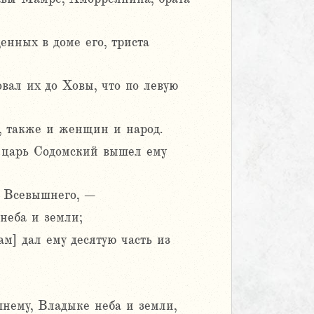
енных в доме его, триста
овал их до Ховы, что по левую
л, также и женщин и народ.
 царь Содомский вышел ему
а Всевышнего, –
неба и земли;
м] дал ему десятую часть из
нему, Владыке неба и земли,