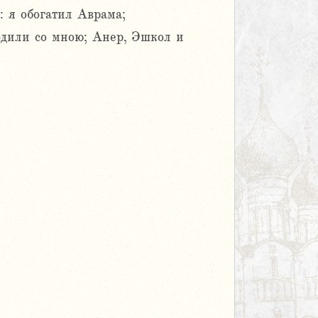
: я обогатил Аврама;
одили со мною; Анер, Эшкол и