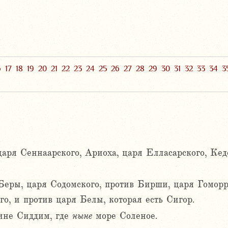
6
17
18
19
20
21
22
23
24
25
26
27
28
29
30
31
32
33
34
3
аря Сеннаарского, Ариоха, царя Елласарского, Кед
Беры, царя Содомского, против Бирши, царя Гоморр
о, и против царя Белы, которая есть Сигор.
ине Сиддим, где
ныне
море Соленое.