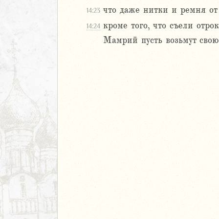
40
что даже нитки и ремня от 
14:23
1
кроме того, что съели отр
42
14:24
43
Мамрий пусть возьмут свою
44
45
46
47
48
49
50
аконие
Навин
Израилевы