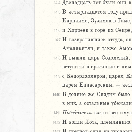
Двенадцать лет были они в
14:4
5
В четырнадцатом году при
14:5
6
Карнаиме, Зузимов в Гаме
8
и Хорреев в горе их Сеире
14:6
9
И возвратившись оттуда, о
14:7
0
Амаликитян, и также Амор
1
И вышли царь Содомский, ц
2
14:8
3
вступили в сражение с ним
4
с Кедорлаомером, царем Е
14:9
5
царем Елласарским, – четы
6
В долине же Сиддим было м
14:10
7
8
в них, а остальные убежали
9
Победители
взяли все имущ
14:11
20
И взяли Лота, племянника 
14:12
1
И пришел один из уцелевши
14:13