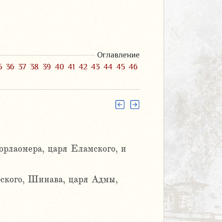
Оглавление
5
36
37
38
39
40
41
42
43
44
45
46
орлаомера, царя Еламского, и
ского, Шинава, царя Адмы,