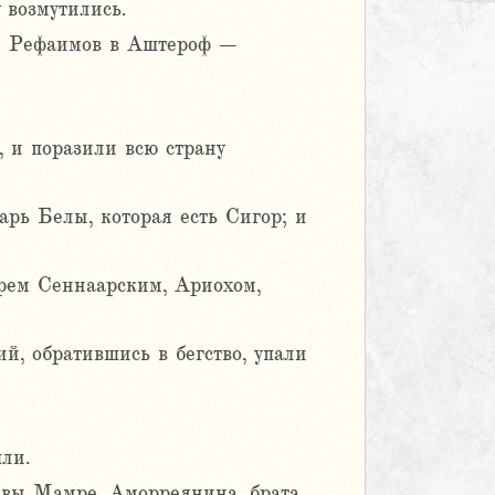
 возмутились.
ли Рефаимов в Аштероф –
 и поразили всю страну
рь Белы, которая есть Сигор; и
рем Сеннаарским, Ариохом,
, обратившись в бегство, упали
ли.
авы Мамре, Аморреянина, брата