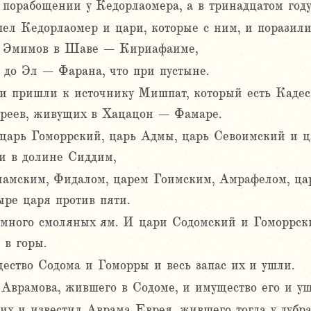
 порабощении у Кедорлаомера, а в тринадцатом году
шел Кедорлаомер и цари, которые с ним, и порази
, Эмимов в Шаве – Кириафаиме,
, до Эл – Фарана, что при пустыне.
ни пришли к источнику Мишпат, который есть Кадес,
реев, живущих в Хацацон – Фамаре.
арь Гоморрский, царь Адмы, царь Севоимский и ца
и в долине Сиддим,
ламским, Фидалом, царем Гоимским, Амрафелом, ца
ре царя против пяти.
ного смоляных ям. И цари Содомский и Гоморрский
 в горы.
ество Содома и Гоморры и весь запас их и ушли.
Аврамова, жившего в Содоме, и имущество его и уш
х и известил Аврама Еврея, жившего тогда у дубр