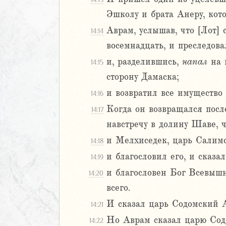
22
23
Эшколу и брата Анеру, ко
24
Аврам, услышав, что [Лот] 
14:14
25
восемнадцать, и преследов
26
и, разделившись,
напал
на н
14:15
27
28
сторону Дамаска;
29
и возвратил все имущество 
14:16
30
Когда он возвращался пос
14:17
1
навстречу в долину Шаве, 
32
33
и Мелхиседек, царь Салим
14:18
34
и благословил его, и сказ
14:19
35
и благословен Бог Всевышни
14:20
36
всего.
37
38
И сказал царь Содомский А
14:21
39
Но Аврам сказал царю Содо
14:22