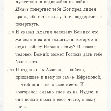
мужественно подвизайся на войне.
Иначе
повергнет тебя Бог пред лицем
врага, ибо есть сила у Бога поддержать и
повергнуть.
И сказал Амасия человеку Божию: что
25:9
же делать со ста талантами, которые я
отдал войску Израильскому? И сказал
человек Божий: может Господь дать тебе
более сего.
И отделил их Амасия, – войско,
25:10
пришедшее к нему из
земли
Ефремовой,
– чтоб они шли в свое место. И
возгорелся сильно гнев их на Иудею, и
они пошли назад в свое место, в пылу
гнева.