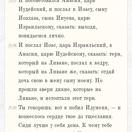
И посоветовался Амасия, царь
25:17
Иудейский, и послал к Иоасу, сыну
Иоахаза, сына Ииуева, царю
Израильскому, сказать: выходи,
повидаемся лично.
И послал Иоас, царь Израильский, к
25:18
Амасии, царю Иудейскому, сказать: терн,
который на Ливане, послал к кедру,
который на Ливане же, сказать: отдай
дочь свою в жену сыну моему. Но
прошли звери дикие, которые на
Ливане, и истоптали этот терн.
Ты говоришь: вот я побил Идумеян, – и
25:19
вознеслось сердце твое до тщеславия.
Сиди лучше у себя дома. К чему тебе