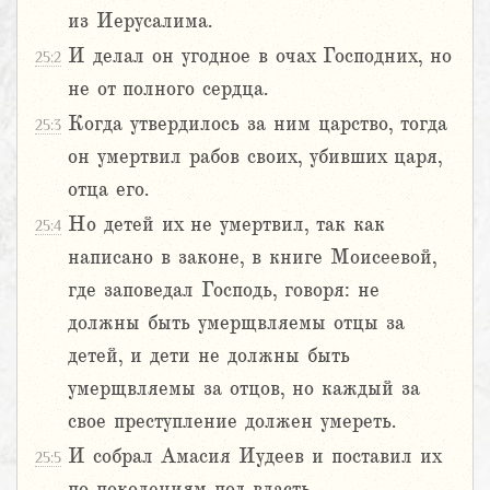
из Иерусалима.
И делал он угодное в очах Господних, но
25:2
не от полного сердца.
Когда утвердилось за ним царство, тогда
25:3
он умертвил рабов своих, убивших царя,
отца его.
Но детей их не умертвил, так как
25:4
написано в законе, в книге Моисеевой,
где заповедал Господь, говоря: не
должны быть умерщвляемы отцы за
детей, и дети не должны быть
умерщвляемы за отцов, но каждый за
свое преступление должен умереть.
И собрал Амасия Иудеев и поставил их
25:5
по поколениям под власть