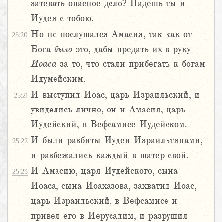
затевать опасное дело? Падешь ты и
Иудея с тобою.
Но не послушался Амасия, так как от
25:20
Бога
было
это, дабы предать их в руку
Иоаса
за то, что стали прибегать к богам
Идумейским.
И выступил Иоас, царь Израильский, и
25:21
увиделись лично, он и Амасия, царь
Иудейский, в Вефсамисе Иудейском.
И были разбиты Иудеи Израильтянами,
25:22
и разбежались каждый в шатер свой.
И Амасию, царя Иудейского, сына
25:23
Иоаса, сына Иоахазова, захватил Иоас,
царь Израильский, в Вефсамисе и
привел его в Иерусалим, и разрушил