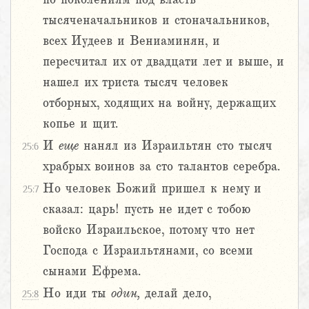
тысяченачальников и стоначальников,
всех Иудеев и Вениаминян, и
пересчитал их от двадцати лет и выше, и
нашел их триста тысяч человек
отборных, ходящих на войну, держащих
копье и щит.
И
еще
нанял из Израильтян сто тысяч
25:6
храбрых воинов за сто талантов серебра.
Но человек Божий пришел к нему и
25:7
сказал: царь! пусть не идет с тобою
войско Израильское, потому что нет
Господа с Израильтянами, со всеми
сынами Ефрема.
Но иди ты
один,
делай дело,
25:8