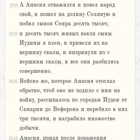
А Амасия отважился и повел народ
25:11
свой, и пошел на долину Соляную и
побил сынов Сеира десять тысяч;
и десять тысяч живых взяли сыны
25:12
Иудины в плен, и привели их на
вершину скалы, и низринули их с
вершины скалы, и все они разбились
совершенно.
Войско же, которое Амасия отослал
25:13
обратно, чтоб оно не ходило с ним на
войну, рассыпалось по городам Иудеи от
Самарии до Вефорона и перебило в них
три тысячи, и награбило множество
добычи.
Амасия, придя после поражения
25:14