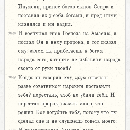
Идумеян, принес богов сынов Сеира и
поставил их у себя богами, и пред ними
кланялся и им кадил.
И воспылал гнев Господа на Амасию, и
25:15
послал Он к нему пророка, и тот сказал
ему: зачем ты прибегаешь к богам
народа сего, которые не избавили народа
своего от руки твоей?
Когда он говорил ему,
царь
отвечал:
25:16
разве советником царским поставили
тебя? перестань, чтоб не убили тебя. И
перестал пророк, сказав: знаю, что
решил Бог погубить тебя, потому что ты
сделал сие и не слушаешь совета моего.