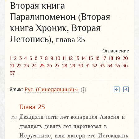
Вторая книга
Паралипоменон (Вторая
книга Хроник, Вторая
Летопись),
глава 25
Оглавление
1
2
3
4
5
6
7
8
9
10
11
12
13
14
15
16
17
18
19
20
21
22
23
24
25
26
27
28
29
30
31
32
33
34
35
36
37
Язык:
Рус. (Синодальный)
Глава 25
Двадцати пяти лет воцарился Амасия и
25:1
двадцать девять лет царствовал в
Иерусалиме; имя матери его Иегоаддань