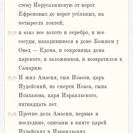
стену Иерусалимскую от ворот
Ефремовых до ворот уго́льных, на
четыреста локтей;
и
взял
все золото и серебро, и все
25:24
сосуды, находившиеся в доме Божием у
Овед – Едома, и сокровища дома
царского, и заложников, и возвратился в
Самарию.
И жил Амасия, сын Иоасов, царь
25:25
Иудейский, по смерти Иоаса, сына
Иоахазова, царя Израильского,
пятнадцать лет.
Прочие дела Амасии, первые и
25:26
последние, описаны в книге царей
Иудейских и Израильских.