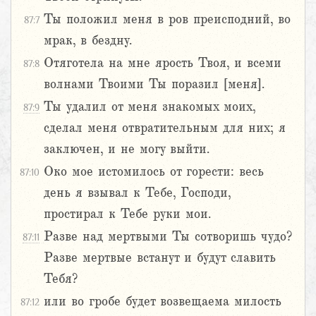
Ты положил меня в ров преисподний, во
87:7
мрак, в бездну.
Отяготела на мне ярость Твоя, и всеми
87:8
волнами Твоими Ты поразил [меня].
Ты удалил от меня знакомых моих,
87:9
сделал меня отвратительным для них; я
заключен, и не могу выйти.
Око мое истомилось от горести: весь
87:10
день я взывал к Тебе, Господи,
простирал к Тебе руки мои.
Разве над мертвыми Ты сотворишь чудо?
87:11
Разве мертвые встанут и будут славить
Тебя?
или во гробе будет возвещаема милость
87:12