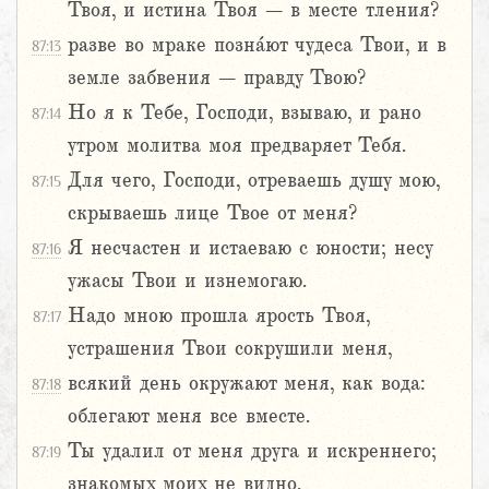
Твоя, и истина Твоя – в месте тления?
разве во мраке позна́ют чудеса Твои, и в
87:13
земле забвения – правду Твою?
Но я к Тебе, Господи, взываю, и рано
87:14
утром молитва моя предваряет Тебя.
Для чего, Господи, отреваешь душу мою,
87:15
скрываешь лице Твое от меня?
Я несчастен и истаеваю с юности; несу
87:16
ужасы Твои и изнемогаю.
Надо мною прошла ярость Твоя,
87:17
устрашения Твои сокрушили меня,
всякий день окружают меня, как вода:
87:18
облегают меня все вместе.
Ты удалил от меня друга и искреннего;
87:19
знакомых моих не видно.