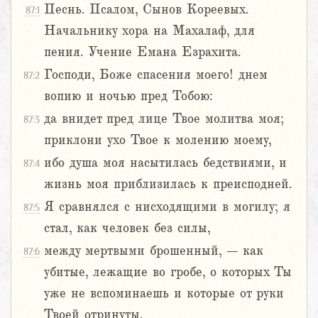
Песнь. Псалом, Сынов Кореевых.
87:1
Начальнику хора на Махалаф, для
пения. Учение Емана Езрахита.
Господи, Боже спасения моего! днем
87:2
вопию и ночью пред Тобою:
да внидет пред лице Твое молитва моя;
87:3
приклони ухо Твое к молению моему,
ибо душа моя насытилась бедствиями, и
87:4
жизнь моя приблизилась к преисподней.
Я сравнялся с нисходящими в могилу; я
87:5
стал, как человек без силы,
между мертвыми брошенный, – как
87:6
убитые, лежащие во гробе, о которых Ты
уже не вспоминаешь и которые от руки
Твоей отринуты.