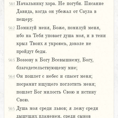
Начальнику хора. Не погуби. Писание
56:1
Давида, когда он убежал от Саула в
пещеру.
Помилуй меня, Боже, помилуй меня,
56:2
ибо на Тебя уповает душа моя, и в тени
крыл Твоих я укроюсь, доколе не
пройдут беды.
Воззову к Богу Всевышнему, Богу,
56:3
благодетельствующему мне;
Он пошлет с небес и спасет меня;
56:4
посрамит ищущего поглотить меня;
пошлет Бог милость Свою и истину
Свою.
Душа моя среди львов; я лежу среди
56:5
дышущих пламенем, среди сынов