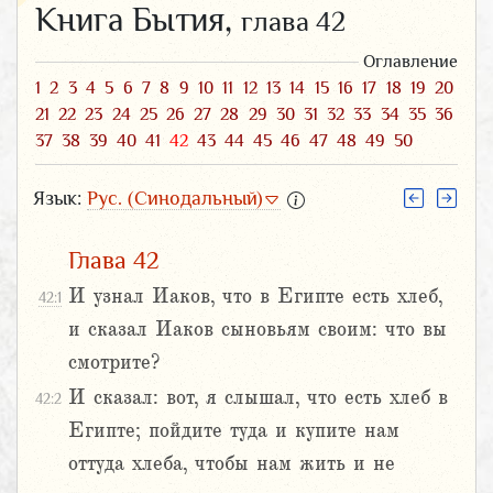
Книга Бытия,
глава 42
Оглавление
1
2
3
4
5
6
7
8
9
10
11
12
13
14
15
16
17
18
19
20
21
22
23
24
25
26
27
28
29
30
31
32
33
34
35
36
37
38
39
40
41
42
43
44
45
46
47
48
49
50
Язык:
Рус. (Синодальный)
Глава 42
И узнал Иаков, что в Египте есть хлеб,
42:1
и сказал Иаков сыновьям своим: что вы
смотрите?
И сказал: вот, я слышал, что есть хлеб в
42:2
Египте; пойдите туда и купите нам
оттуда хлеба, чтобы нам жить и не