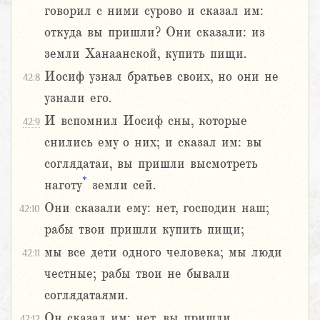
говорил с ними сурово и сказал им:
откуда вы пришли? Они сказали: из
земли Ханаанской, купить пищи.
Иосиф узнал братьев своих, но они не
42:8
узнали его.
И вспомнил Иосиф сны, которые
42:9
снились ему о них; и сказал им: вы
соглядатаи, вы пришли высмотреть
*
наготу
земли сей.
Они сказали ему: нет, господин наш;
42:10
рабы твои пришли купить пищи;
мы все дети одного человека; мы люди
42:11
честные; рабы твои не бывали
соглядатаями.
Он сказал им: нет, вы пришли
42:12