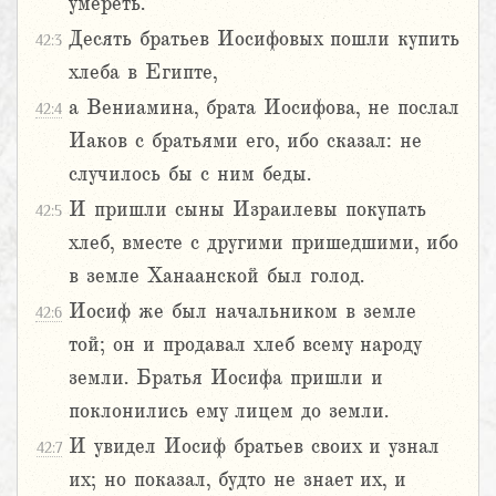
умереть.
Десять братьев Иосифовых пошли купить
42:3
хлеба в Египте,
а Вениамина, брата Иосифова, не послал
42:4
Иаков с братьями его, ибо сказал: не
случилось бы с ним беды.
И пришли сыны Израилевы покупать
42:5
хлеб, вместе с другими пришедшими, ибо
в земле Ханаанской был голод.
Иосиф же был начальником в земле
42:6
той; он и продавал хлеб всему народу
земли. Братья Иосифа пришли и
поклонились ему лицем до земли.
И увидел Иосиф братьев своих и узнал
42:7
их; но показал, будто не знает их, и