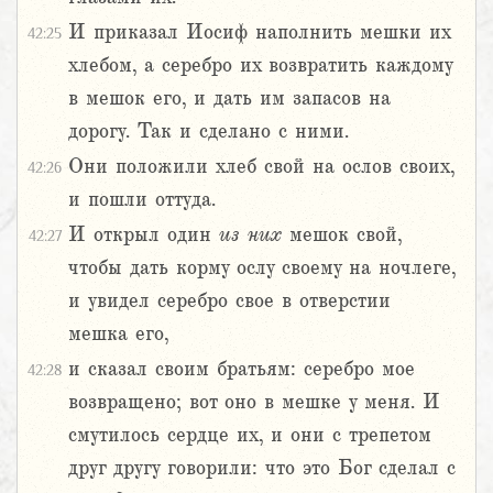
И приказал Иосиф наполнить мешки их
42:25
хлебом, а серебро их возвратить каждому
в мешок его, и дать им запасов на
дорогу. Так и сделано с ними.
Они положили хлеб свой на ослов своих,
42:26
и пошли оттуда.
И открыл один
из
них
мешок свой,
42:27
чтобы дать корму ослу своему на ночлеге,
и увидел серебро свое в отверстии
мешка его,
и сказал своим братьям: серебро мое
42:28
возвращено; вот оно в мешке у меня. И
смутилось сердце их, и они с трепетом
друг другу говорили: что это Бог сделал с