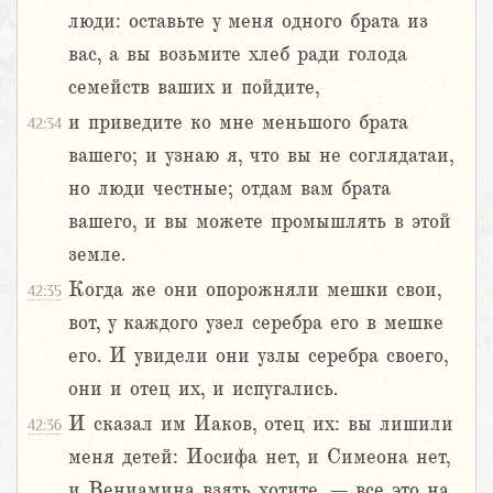
люди: оставьте у меня одного брата из
вас, а вы возьмите хлеб ради голода
семейств ваших и пойдите,
и приведите ко мне меньшого брата
42:34
вашего; и узнаю я, что вы не соглядатаи,
но люди честные; отдам вам брата
вашего, и вы можете промышлять в этой
земле.
Когда же они опорожняли мешки свои,
42:35
вот, у каждого узел серебра его в мешке
его. И увидели они узлы серебра своего,
они и отец их, и испугались.
И сказал им Иаков, отец их: вы лишили
42:36
меня детей: Иосифа нет, и Симеона нет,
и Вениамина взять хотите, – все это на