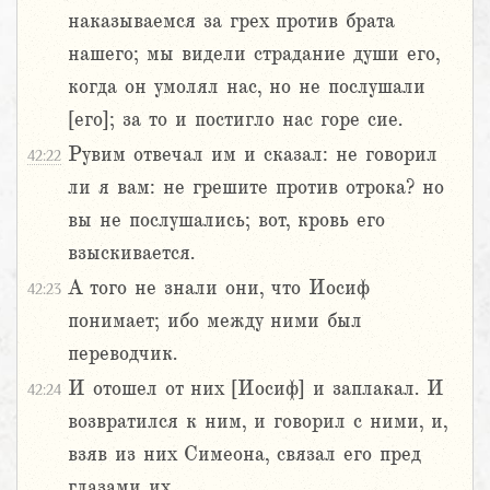
наказываемся за грех против брата
нашего; мы видели страдание души его,
когда он умолял нас, но не послушали
[его]; за то и постигло нас горе сие.
Рувим отвечал им и сказал: не говорил
42:22
ли я вам: не грешите против отрока? но
вы не послушались; вот, кровь его
взыскивается.
А того не знали они, что Иосиф
42:23
понимает; ибо между ними был
переводчик.
И отошел от них [Иосиф] и заплакал. И
42:24
возвратился к ним, и говорил с ними, и,
взяв из них Симеона, связал его пред
глазами их.