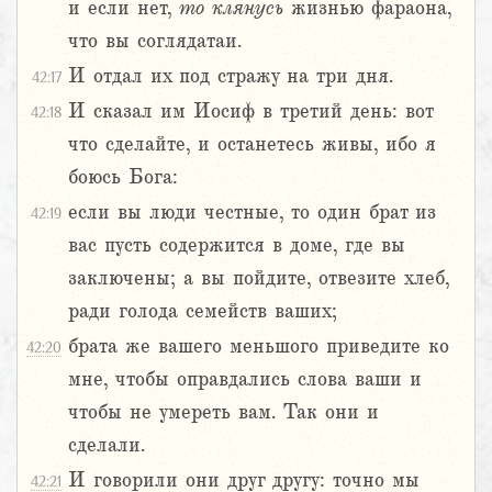
и если нет,
то
клянусь
жизнью фараона,
что вы соглядатаи.
И отдал их под стражу на три дня.
42:17
И сказал им Иосиф в третий день: вот
42:18
что сделайте, и останетесь живы, ибо я
боюсь Бога:
если вы люди честные, то один брат из
42:19
вас пусть содержится в доме, где вы
заключены; а вы пойдите, отвезите хлеб,
ради голода семейств ваших;
брата же вашего меньшого приведите ко
42:20
мне, чтобы оправдались слова ваши и
чтобы не умереть вам. Так они и
сделали.
И говорили они друг другу: точно мы
42:21