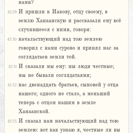
нами?
И пришли к Иакову, отцу своему, в
42:29
землю Ханаанскую и рассказали ему всё
случившееся с ними, говоря:
начальствующий над тою землею
42:30
говорил с нами сурово и принял нас за
соглядатаев земли той.
И сказали мы ему: мы люди честные;
42:31
мы не бывали соглядатаями;
нас двенадцать братьев, сыновей у отца
42:32
нашего; одного не стало, а меньший
теперь с отцом нашим в земле
Ханаанской.
И сказал нам начальствующий над тою
42:33
землею: вот как узнаю я, честные ли вы