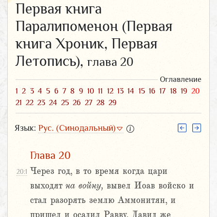
Первая книга
Паралипоменон (Первая
книга Хроник, Первая
Летопись),
глава 20
Оглавление
1
2
3
4
5
6
7
8
9
10
11
12
13
14
15
16
17
18
19
20
21
22
23
24
25
26
27
28
29
Язык:
Рус. (Синодальный)
Глава 20
Через год, в то время когда цари
20:1
выходят
на
войну,
вывел Иоав войско и
стал разорять землю Аммонитян, и
пришел и осадил Равву. Давид же