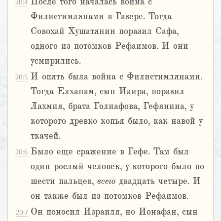
После того началась война с
20:4
Филистимлянами в Газере. Тогда
Совохай Хушатянин поразил Сафа,
одного из потомков Рефаимов. И они
усмирились.
И опять была война с Филистимлянами.
20:5
Тогда Елханам, сын Иаира, поразил
Лахмия, брата Голиафова, Гефянина, у
которого древко копья было, как навой у
ткачей.
Было еще сражение в Гефе. Там был
20:6
один рослый человек, у которого было по
шести пальцев,
всего
двадцать четыре. И
он также был из потомков Рефаимов.
Он поносил Израиля, но Ионафан, сын
20:7