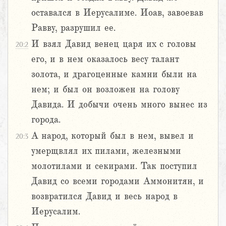
оставался в Иерусалиме. Иоав, завоевав
Равву, разрушил ее.
И взял Давид венец царя их с головы
20:2
его, и в нем оказалось весу талант
золота, и драгоценные камни были на
нем; и был он возложен на голову
Давида. И добычи очень много вынес из
города.
А народ, который был в нем, вывел и
20:3
умерщвлял их пилами, железными
молотилами и секирами. Так поступил
Давид со всеми городами Аммонитян, и
возвратился Давид и весь народ в
Иерусалим.