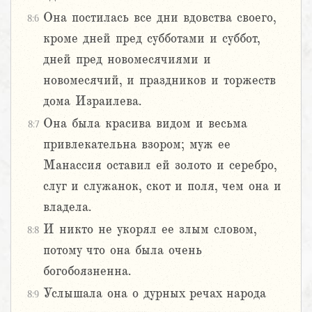
Она постилась все дни вдовства своего,
8:6
кроме дней пред субботами и суббот,
дней пред новомесячиями и
новомесячий, и праздников и торжеств
дома Израилева.
Она была красива видом и весьма
8:7
привлекательна взором; муж ее
Манассия оставил ей золото и серебро,
слуг и служанок, скот и поля, чем она и
владела.
И никто не укорял ее злым словом,
8:8
потому что она была очень
богобоязненна.
Услышала она о дурных речах народа
8:9