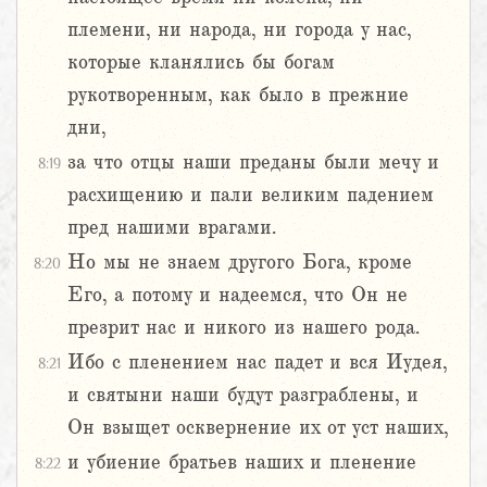
племени, ни народа, ни города у нас,
которые кланялись бы богам
рукотворенным, как было в прежние
дни,
за что отцы наши преданы были мечу и
8:19
расхищению и пали великим падением
пред нашими врагами.
Но мы не знаем другого Бога, кроме
8:20
Его, а потому и надеемся, что Он не
презрит нас и никого из нашего рода.
Ибо с пленением нас падет и вся Иудея,
8:21
и святыни наши будут разграблены, и
Он взыщет осквернение их от уст наших,
и убиение братьев наших и пленение
8:22