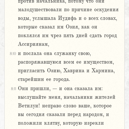
против начальника, потому что они
малодушествовали по причине оскудения
воды, услышала Иудифь и о всех словах,
которые сказал им Озия, как он
поклялся им чрез пять дней сдать город
Ассириянам,
и послала она служанку свою,
8:10
распоряжавшуюся всем ее имуществом,
пригласить Озию, Хаврина и Хармина,
старейшин ее города.
Они пришли, – и она сказала им:
8:11
выслушайте меня, начальники жителей
Ветилуи! неправо слово ваше, которое
вы сегодня сказали перед народом, и
положили клятву, которую изрекли