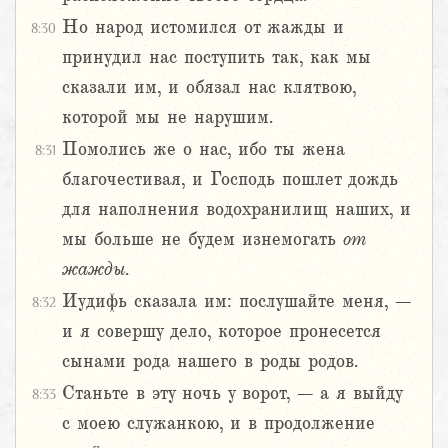
Но народ истомился от жажды и
8:30
принудил нас поступить так, как мы
сказали им, и обязал нас клятвою,
которой мы не нарушим.
Помолись же о нас, ибо ты жена
8:31
благочестивая, и Господь пошлет дождь
для наполнения водохранилищ наших, и
мы больше не будем изнемогать
от
жажды
.
Иудифь сказала им: послушайте меня, –
8:32
и я совершу дело, которое пронесется
сынами рода нашего в роды родов.
Станьте в эту ночь у ворот, – а я выйду
8:33
с моею служанкою, и в продолжение