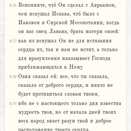
Вспомните, что́ Он сделал с Авраамом,
8:26
чем искушал Исаака, что́ было с
Иаковом в Сирской Месопотамии, когда
он пас овец Лавана, брата матери своей:
как их искушал Он не для истязания
8:27
сердца их, так и нам не мстит, а только
для вразумления наказывает Господь
приближающихся к Нему.
Озия сказал ей: все, что ты сказала,
8:28
сказала от доброго сердца, и никто не
будет противиться словам твоим,
ибо не с настоящего только дня известна
8:29
мудрость твоя, но от начала дней твоих
весь народ знает разум твой и доброе
расположение твоего сердца.