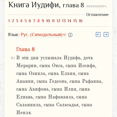
Книга Иудифи,
глава 8
неканонич.
Оглавление
1
2
3
4
5
6
7
8
9
10
11
12
13
14
15
16
Язык:
Рус. (Синодальный)
Глава 8
В эти дни услышала Иудифь, дочь
8:1
Мерарии, сына Окса, сына Иосифа,
сына Озиила, сына Елкия, сына
Анании, сына Гедеона, сына Рафаина,
сына Акифона, сына Илия, сына
Елиава, сына Нафанаила, сына
Саламиила, сына Саласадая, сына
Иеиля.