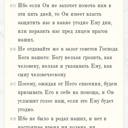
Ибо если Он не захочет помочь нам в
8:15
эти пять дней, то Он имеет власть
защитить нас в какие угодно Ему дни,
или поразить нас пред лицем врагов
наших.
Не отдавайте же в залог советов Господа
8:16
Бога нашего: Богу нельзя грозить, как
человеку, нельзя и указывать Ему, как
сыну человеческому.
Посему, ожидая от Него спасения, будем
8:17
призывать Его к себе на помощь, и Он
услышит голос наш, если это Ему будет
угодно.
Ибо не было в родах наших, и нет в
8:18
настоящее время ни колена, ни