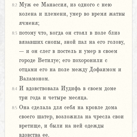
Муж ее Манассия, из одного с нею
8:2
колена и племени, умер во время жатвы
ячменя;
потому что, когда он стоял в поле близ
8:3
вязавших снопы, зной пал на его голову,
– и он слег в постель и умер в своем
городе Ветилуе; его похоронили с
отцами его на поле между Дофаимом и
Валамоном.
И вдовствовала Иудифь в своем доме
8:4
три года и четыре месяца.
Она сделала для себя на кровле дома
8:5
своего шатер, возложила на чресла свои
вретище, и были на ней одежды
вдовства ее.