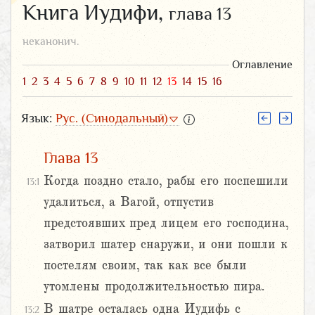
Книга Иудифи,
глава 13
неканонич.
Оглавление
1
2
3
4
5
6
7
8
9
10
11
12
13
14
15
16
Язык:
Рус. (Синодальный)
Глава 13
Когда поздно стало, рабы его поспешили
13:1
удалиться, а Вагой, отпустив
предстоявших пред лицем его господина,
затворил шатер снаружи, и они пошли к
постелям своим, так как все были
утомлены продолжительностью пира.
В шатре осталась одна Иудифь с
13:2