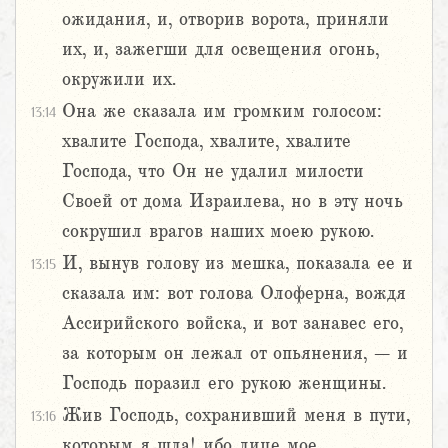
ожидания, и, отворив ворота, приняли
их, и, зажегши для освещения огонь,
окружили их.
Она же сказала им громким голосом:
13:14
хвалите Господа, хвалите, хвалите
Господа, что Он не удалил милости
Своей от дома Израилева, но в эту ночь
сокрушил врагов наших моею рукою.
И, вынув голову из мешка, показала ее и
13:15
сказала им: вот голова Олоферна, вождя
Ассирийского войска, и вот занавес его,
за которым он лежал от опьянения, – и
Господь поразил его рукою женщины.
Жив Господь, сохранивший меня в пути,
13:16
которым я шла! ибо лице мое