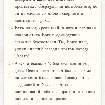
прельстило
Олоферна
на погибель его, но
он не сделал со мною скверного и
постыдного греха.
Весь народ чрезвычайно изумился; пали,
13:17
поклонились Богу и единодушно
сказали: благословен Ты, Боже наш,
уничиживший сегодня врагов народа
Твоего!
А Озия сказал ей: благословенна ты,
13:18
дочь, Всевышним Богом более всех жен
на земле, и благословен Господь Бог,
создавший небеса и землю и
наставивший тебя на поражение головы
начальника наших врагов;