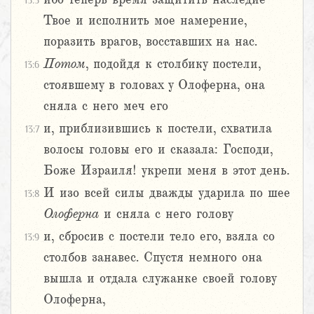
13:5
Твое и исполнить мое намерение,
поразить врагов, восставших на нас.
Потом
, подойдя к столбику постели,
13:6
стоявшему в головах у Олоферна, она
сняла с него меч его
и, приблизившись к постели, схватила
13:7
волосы головы его и сказала: Господи,
Боже Израиля! укрепи меня в этот день.
И изо всей силы дважды ударила по шее
13:8
Олоферна
и сняла с него голову
и, сбросив с постели тело его, взяла со
13:9
столбов занавес. Спустя немного она
вышла и отдала служанке своей голову
Олоферна,