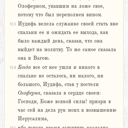
Олоферном, упавшим на ложе свое,
потому что был переполнен вином.
Иудифь велела служанке своей стать вне
13:3
спальни ее и ожидать ее выхода, как
было каждый день, сказав, что она
выйдет на молитву. То же самое сказала
она и Вагою.
Когда
все от нее ушли и никого в
13:4
спальне не осталось, ни малого, ни
большого, Иудифь, став у постели
Олоферна
, сказала в сердце своем:
Господи, Боже всякой силы! призри в
час сей на дела рук моих к возвышению
Иерусалима,
ибо теперь время защитить наследие