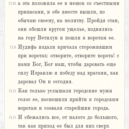
а эта положила ее в мешок со съестными
13:10
припасами, и обе вместе вышли, по
обычаю своему, на молитву. Пройдя стан,
они обошли кругом ущелье, поднялись
на гору Ветилуи и пошли к воротам ее.
Иудифь издали кричала сторожившим
13:11
при воротах: отворите, отворите ворота! с
нами Бог, Бог наш, чтобы даровать еще
силу Израилю и победу над врагами, как
даровал Он и сегодня.
Как только услышали городские мужи
13:12
голос ее, поспешили прийти к городским
воротам и созвали старейшин города.
И сбежались все, от малого до большого,
13:13
так как приход ее был для них сверх