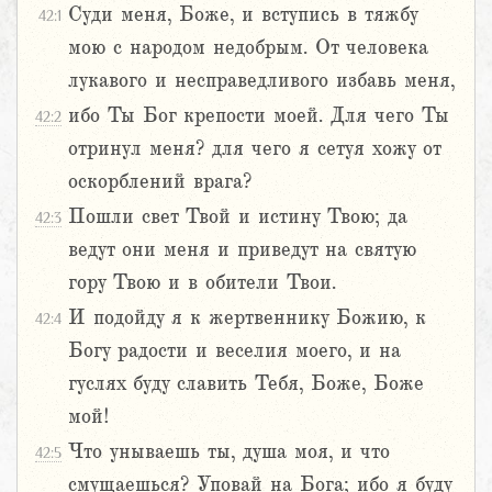
Суди меня, Боже, и вступись в тяжбу
42:1
мою с народом недобрым. От человека
лукавого и несправедливого избавь меня,
ибо Ты Бог крепости моей. Для чего Ты
42:2
отринул меня? для чего я сетуя хожу от
оскорблений врага?
Пошли свет Твой и истину Твою; да
42:3
ведут они меня и приведут на святую
гору Твою и в обители Твои.
И подойду я к жертвеннику Божию, к
42:4
Богу радости и веселия моего, и на
гуслях буду славить Тебя, Боже, Боже
мой!
Что унываешь ты, душа моя, и что
42:5
смущаешься? Уповай на Бога; ибо я буду