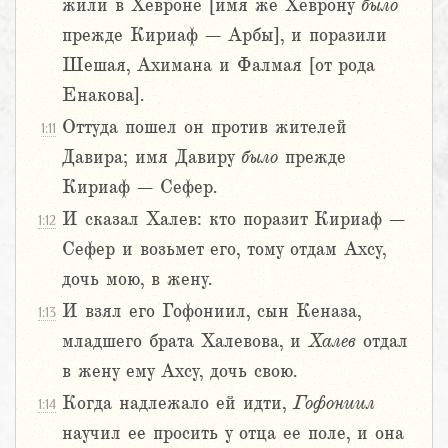
жили в Хевроне [имя же Хеврону
было
прежде Кириаф – Арбы], и поразили
Шешая, Ахимана и Фалмая [от рода
Енакова].
Оттуда пошел он против жителей
1:11
Давира; имя Давиру
было
прежде
Кириаф – Сефер.
И сказал Халев: кто поразит Кириаф –
1:12
Сефер и возьмет его, тому отдам Ахсу,
дочь мою, в жену.
И взял его Гофониил, сын Кеназа,
1:13
младшего брата Халевова, и
Халев
отдал
в жену ему Ахсу, дочь свою.
Когда надлежало ей идти,
Гофониил
1:14
научил ее просить у отца ее поле, и она