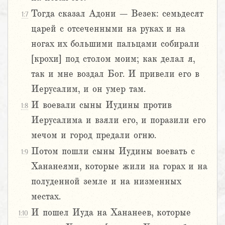
Тогда сказал Адони – Везек: семьдесят
1:7
царей с отсеченными на руках и на
ногах их большими пальцами собирали
[крохи] под столом моим; как делал я,
так и мне воздал Бог. И привели его в
Иерусалим, и он умер там.
И воевали сыны Иудины против
1:8
Иерусалима и взяли его, и поразили его
мечом и город предали огню.
Потом пошли сыны Иудины воевать с
1:9
Хананеями, которые жили на горах и на
полуденной земле и на низменных
местах.
И пошел Иуда на Хананеев, которые
1:10