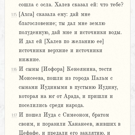
сошла с осла. Халев сказал ей: что тебе?
[Ахса] сказала ему: дай мне
1:15
благословение; ты дал мне землю
полуденную, дай мне и источники воды.
И дал ей [Халев по желанию ее]
источники верхние и источники
нижние.
И сыны [Иофора] Кенеянина, тестя
1:16
Моисеева, пошли из города Пальм с
сынами Иудиными в пустыню Иудину,
которая на юг от Арада, и пришли и
поселились среди народа.
И пошел Иуда с Симеоном, братом
1:17
своим, и поразили Хананеев, живших в
Цефафе, и предали его заклятию, и