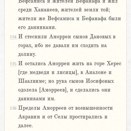
Вефсамиса и жителей Бефанафа и жил
среди Хананеев, жителей земли той;
жители же Вефсамиса и Бефанафа были
его данниками.
И стеснили Аморреи сынов Дановых в
1:34
горах, ибо не давали им сходить на
долину.
И остались Аморреи жить на горе Херес
1:35
[где медведи и лисицы], в Аиалоне и
Шаалвиме; но рука сынов Иосифовых
одолела [Аморреев], и сделались они
данниками им.
Пределы Аморреев от возвышенности
1:36
Акравим и от Селы простирались и
далее.