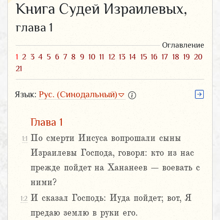
Книга Судей Израилевых,
глава 1
Оглавление
1
2
3
4
5
6
7
8
9
10
11
12
13
14
15
16
17
18
19
20
21
Язык:
Рус. (Синодальный)
Глава 1
По смерти Иисуса вопрошали сыны
1:1
Израилевы Господа, говоря: кто из нас
прежде пойдет на Хананеев – воевать с
ними?
И сказал Господь: Иуда пойдет; вот, Я
1:2
предаю землю в руки его.