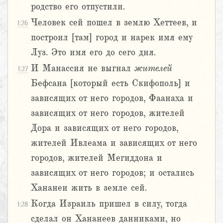
родство его отпустили.
Человек сей пошел в землю Хеттеев, и
1:26
построил [там] город и нарек имя ему
Луз. Это имя его до сего дня.
И Манассия не выгнал
жителей
1:27
Бефсана [который есть Скифополь] и
зависящих от него городов, Фаанаха и
зависящих от него городов, жителей
Дора и зависящих от него городов,
жителей Ивлеама и зависящих от него
городов, жителей Мегиддона и
зависящих от него городов; и остались
Хананеи жить в земле сей.
Когда Израиль пришел в силу, тогда
1:28
сделал он Хананеев данниками, но