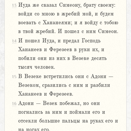
Иуда же сказал Симеону, брату своему:
1:3
войди со мною в жребий мой, и будем
воевать с Хананеями; и я войду с тобою
в твой жребий. И пошел с ним Симеон.
И пошел Иуда, и предал Господь
1:4
Хананеев и Ферезеев в руки их, и
побили они из них в Везеке десять
тысяч человек.
В Везеке встретились они с Адони –
1:5
Везеком, сразились с ним и разбили
Хананеев и Ферезеев.
Адони – Везек побежал, но они
1:6
погнались за ним и поймали его и
отсекли большие пальцы на руках его и
на ногах его.