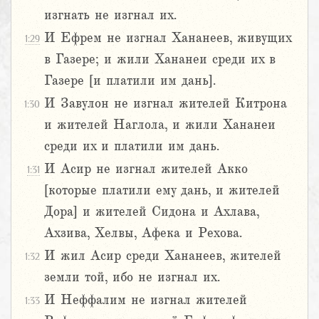
изгнать не изгнал их.
И Ефрем не изгнал Хананеев, живущих
1:29
в Газере; и жили Хананеи среди их в
Газере [и платили им дань].
И Завулон не изгнал жителей Китрона
1:30
и жителей Наглола, и жили Хананеи
среди их и платили им дань.
И Асир не изгнал жителей Акко
1:31
[которые платили ему дань, и жителей
Дора] и жителей Сидона и Ахлава,
Ахзива, Хелвы, Афека и Рехова.
И жил Асир среди Хананеев, жителей
1:32
земли той, ибо не изгнал их.
И Неффалим не изгнал жителей
1:33