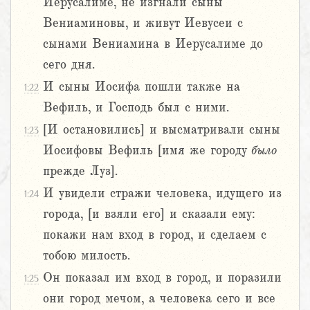
Иерусалиме, не изгнали сыны
Вениаминовы, и живут Иевусеи с
сынами Вениамина в Иерусалиме до
сего дня.
И сыны Иосифа пошли также на
1:22
Вефиль, и Господь был с ними.
[И остановились] и высматривали сыны
1:23
Иосифовы Вефиль [имя же городу
было
прежде Луз].
И увидели стражи человека, идущего из
1:24
города, [и взяли его] и сказали ему:
покажи нам вход в город, и сделаем с
тобою милость.
Он показал им вход в город, и поразили
1:25
они город мечом, а человека сего и все