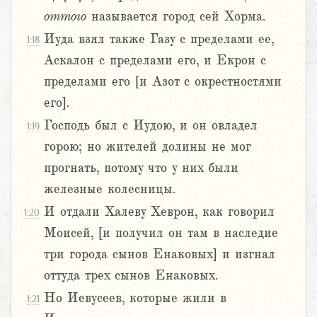
оттого
называется город сей Хорма.
Иуда взял также Газу с пределами ее,
1:18
Аскалон с пределами его, и Екрон с
пределами его [и Азот с окрестностями
его].
Господь был с Иудою, и он овладел
1:19
горою; но жителей долины не мог
прогнать, потому что у них были
железные колесницы.
И отдали Халеву Хеврон, как говорил
1:20
Моисей, [и получил он там в наследие
три города сынов Енаковых] и изгнал
оттуда трех сынов Енаковых.
Но Иевусеев, которые жили в
1:21