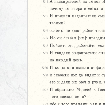
1
А надзирателей из сынов И
5:14
22
почему вы вчера и сегодня 
23
И пришли надзиратели сыно
5:15
24
твоими?
25
26
соломы не дают рабам твоим,
5:16
27
Но он сказал [им]: праздны
5:17
28
Пойдите же, работайте; сол
5:18
29
30
И увидели надзиратели сын
5:19
1
на каждый день.
32
И когда они вышли от фара
5:20
33
и сказали им: да видит и с
5:21
34
его и дали им меч в руки, 
35
36
И обратился Моисей к Госпо
5:22
37
чего послал меня?
38
ибо с того времени, как я 
5:23