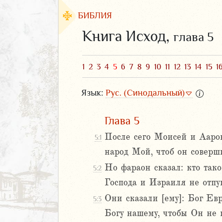
БИБЛИЯ
Книга Исход,
глава 5
1
2
3
4
5
6
7
8
9
10
11
12
13
14
15
1
Язык:
Рус. (Синодальный)
Глава 5
После сего Моисей и Аарон
5:1
народ Мой, чтоб он соверш
ЗАВЕТ
Но фараон сказал: кто тако
5:2
Господа и Израиля не отпу
Они сказали [ему]: Бог Евр
5:3
2
Богу нашему, чтобы Он не 
3