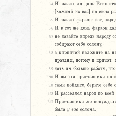
И сказал им царь Египетски
5:4
4
[каждый из вас] на свою ра
5
6
И сказал фараон: вот, народ
5:5
И в тот же день фараон да
5:6
8
не давайте впредь народу с
5:7
9
собирают себе солому,
0
1
а кирпичей наложите на них
5:8
2
праздны, потому и кричат:
3
дать им больше работы, чт
5:9
4
И вышли приставники народ
5
5:10
6
сами пойдите, берите себе 
5:11
7
И рассеялся народ по всей
5:12
8
Приставники же понуждали [
5:13
9
была
у
вас
солома.
20