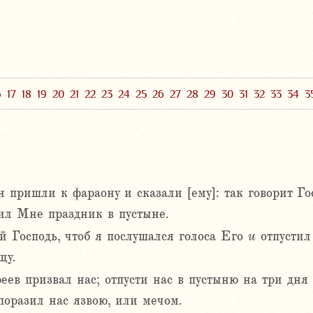
6
17
18
19
20
21
22
23
24
25
26
27
28
29
30
31
32
33
34
3
 пришли к фараону и сказали [ему]: так говорит Гос
ил Мне праздник в пустыне.
й Господь, чтоб я послушался голоса Его
и
отпустил
щу.
еев призвал нас; отпусти нас в пустыню на три дня 
поразил нас язвою, или мечом.