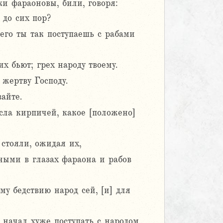
и фараоновы, били, говоря:
 до сих пор?
его ты так поступаешь с рабами
х бьют; грех народу твоему.
 жертву Господу.
айте.
сла кирпичей, какое [положено]
стояли, ожидая их,
тными в глазах фараона и рабов
му бедствию народ сей, [и] для
 начал хуже поступать с народом