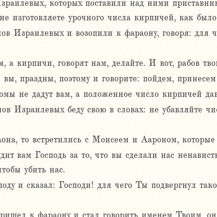
зраилевых, которых поставили над ними приставник
не изготовляете урочного числа кирпичей, как было
в Израилевых и возопили к фараону, говоря: для ч
 а кирпичи, говорят нам, делайте. И вот, рабов твои
 вы, праздны, поэтому и говорите: пойдем, принесем
омы не дадут вам, а положенное число кирпичей дав
ов Израилевых беду свою в словах: не убавляйте чи
она, то встретились с Моисеем и Аароном, которые 
удит вам Господь за то, что вы сделали нас ненавис
чтобы убить нас.
ду и сказал: Господи! для чего Ты подвергнул тако
пришел к фараону и стал говорить именем Твоим, он