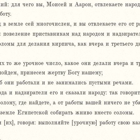
й: для чего вы, Моисей и Аарон, отвлекаете народ 
боту.
 в земле сей многочислен, и вы отвлекаете его от ра
л повеление приставникам над народом и надзирател
оломы для делания кирпича, как вчера и третьего дн
 то же урочное число, какое они делали вчера и тр
 пойдем, принесем жертву Богу нашему;
об они работали и не занимались пустыми речами.
а и надзиратели его и сказали народу: так говорит
солому, где найдете, а от работы вашей ничего не уба
 земле Египетской собирать жниво вместо соломы.
их], говоря: выполняйте [урочную] работу свою каж