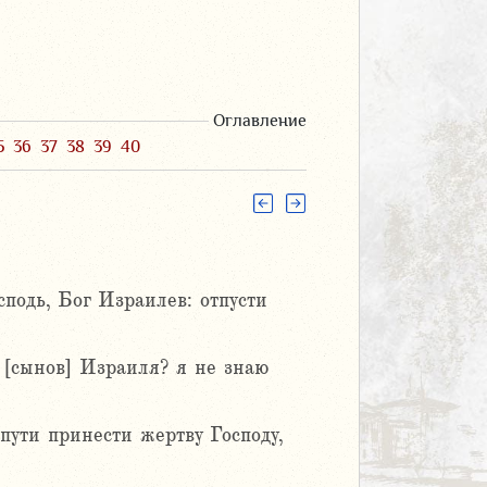
Оглавление
5
36
37
38
39
40
подь, Бог Израилев: отпусти
 [сынов] Израиля? я не знаю
пути принести жертву Господу,