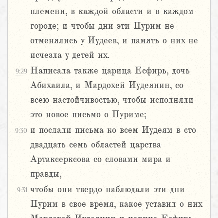
племени, в каждой области и в каждом
городе; и чтобы дни эти Пурим не
отменялись у Иудеев, и память о них не
исчезла у детей их.
Написала также царица Есфирь, дочь
9:29
Абихаила, и Мардохей Иудеянин, со
всею настойчивостью, чтобы исполняли
это новое письмо о Пуриме;
и послали письма ко всем Иудеям в сто
9:30
двадцать семь областей царства
Артаксерксова со словами мира и
правды,
чтобы они твердо наблюдали эти дни
9:31
Пурим в свое время, какое уставил о них