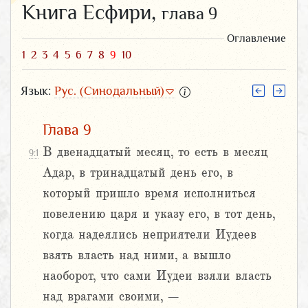
Книга Есфири,
глава 9
Оглавление
1
2
3
4
5
6
7
8
9
10
Язык:
Рус. (Синодальный)
Глава 9
В двенадцатый месяц, то есть в месяц
9:1
Адар, в тринадцатый день его, в
который пришло время исполниться
повелению царя и указу его, в тот день,
когда надеялись неприятели Иудеев
взять власть над ними, а вышло
наоборот, что сами Иудеи взяли власть
над врагами своими, –