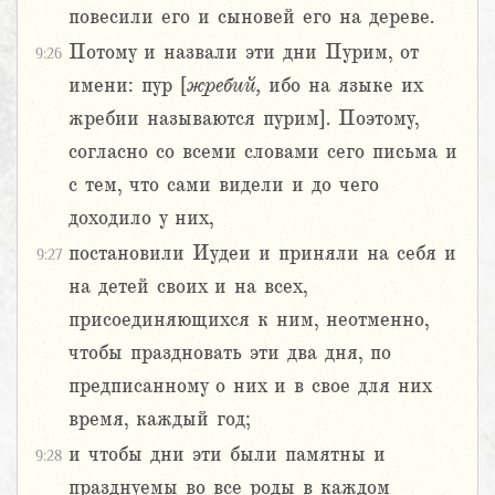
повесили его и сыновей его на дереве.
Потому и назвали эти дни Пурим, от
9:26
имени: пур [
жребий,
ибо на языке их
жребии называются пурим]. Поэтому,
согласно со всеми словами сего письма и
с тем, что сами видели и до чего
доходило у них,
постановили Иудеи и приняли на себя и
9:27
на детей своих и на всех,
присоединяющихся к ним, неотменно,
чтобы праздновать эти два дня, по
предписанному о них и в свое для них
время, каждый год;
и чтобы дни эти были памятны и
9:28
празднуемы во все роды в каждом