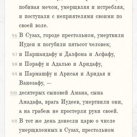
побивая мечом, умерщвляя и истребляя,
и поступали с неприятелями своими по
своей воле.
В Сузах, городе престольном, умертвили
9:6
Иудеи и погубили пятьсот человек;
и Паршандафу и Далфона и Асфафу,
9:7
и Порафу и Адалью и Аридафу,
9:8
и Пармашфу и Арисая и Аридая и
9:9
Ваиезафу, –
десятерых сыновей Амана, сына
9:10
Амадафа, врага Иудеев, умертвили они,
а на грабеж не простерли руки своей.
В тот же день донесли царю о числе
9:11
умерщвленных в Сузах, престольном