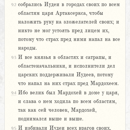
собрались Иудеи в городах своих по всем
9:2
областям царя Артаксеркса, чтобы
наложить руку на зложелателей своих; и
никто не мог устоять пред лицем их,
потому что страх пред ними напал на все
народы.
И все князья в областях и сатрапы, и
9:3
областеначальники, и исполнители дел
царских поддерживали Иудеев, потому
что напал на них страх пред Мардохеем.
Ибо велик был Мардохей в доме у царя,
9:4
и слава о нем ходила по всем областям,
так как сей человек, Мардохей,
поднимался выше и выше.
И избивали Иудеи всех врагов своих,
9:5