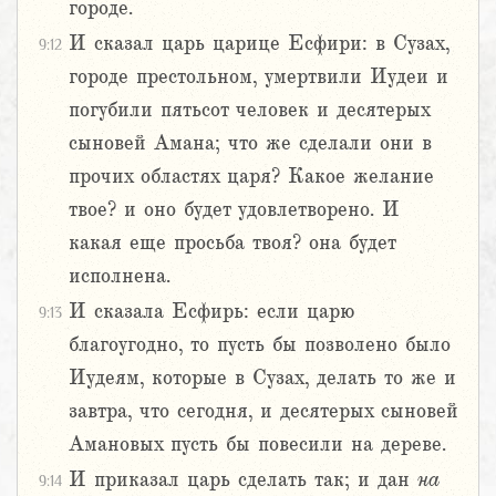
городе.
И сказал царь царице Есфири: в Сузах,
9:12
городе престольном, умертвили Иудеи и
погубили пятьсот человек и десятерых
сыновей Амана; что же сделали они в
прочих областях царя? Какое желание
твое? и оно будет удовлетворено. И
какая еще просьба твоя? она будет
исполнена.
И сказала Есфирь: если царю
9:13
благоугодно, то пусть бы позволено было
Иудеям, которые в Сузах, делать то же и
завтра, что сегодня, и десятерых сыновей
Амановых пусть бы повесили на дереве.
И приказал царь сделать так; и дан
на
9:14