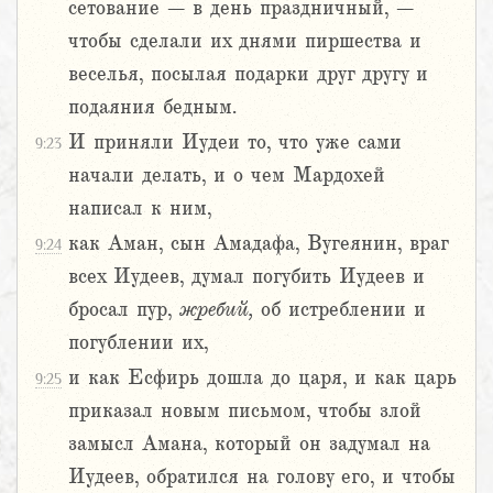
сетование – в день праздничный, –
чтобы сделали их днями пиршества и
веселья, посылая подарки друг другу и
подаяния бедным.
И приняли Иудеи то, что уже сами
9:23
начали делать, и о чем Мардохей
написал к ним,
как Аман, сын Амадафа, Вугеянин, враг
9:24
всех Иудеев, думал погубить Иудеев и
бросал пур,
жребий,
об истреблении и
погублении их,
и как Есфирь дошла до царя, и как царь
9:25
приказал новым письмом, чтобы злой
замысл Амана, который он задумал на
Иудеев, обратился на голову его, и чтобы