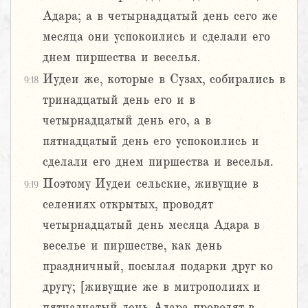
Адара; а в четырнадцатый день сего же
месяца они успокоились и сделали его
днем пиршества и веселья.
Иудеи же, которые в Сузах, собирались в
9:18
тринадцатый день его и в
четырнадцатый день его, а в
пятнадцатый день его успокоились и
сделали его днем пиршества и веселья.
Поэтому Иудеи сельские, живущие в
9:19
селениях открытых, проводят
четырнадцатый день месяца Адара в
веселье и пиршестве, как день
праздничный, посылая подарки друг ко
другу; [живущие же в митрополиях и
пятнадцатый день Адара проводят в