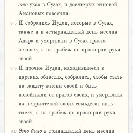
это
указ в Сузах, и десятерых сыновей
Амановых повесили.
И собрались Иудеи, которые в Сузах,
9:15
также и в четырнадцатый день месяца
Адара и умертвили в Сузах триста
человек, а на грабеж не простерли руки
своей.
И прочие Иудеи, находившиеся в
9:16
царских областях, собрались, чтобы стать
на защиту жизни своей и быть
покойными от врагов своих, и умертвили
из неприятелей своих семьдесят пять
тысяч, а на грабеж не простерли руки
своей.
Это
было
в тринадцатый день месяца
9:17