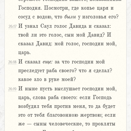
Господня. Посмотри, где копье царя и
сосуд с водою, что
были
у изголовья его?
И узнал Саул голос Давида и сказал:
26:17
твой ли это голос, сын мой Давид? И
сказал Давид: мой голос, господин мой,
царь.
И сказал
еще:
за что господин мой
26:18
преследует раба своего? что я сделал?
какое зло в руке моей?
И ныне пусть выслушает господин мой,
26:19
царь, слова раба своего: если Господь
возбудил тебя против меня, то да будет
это от тебя благовонною жертвою; если
же – сыны человеческие, то прокляты