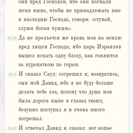
они пред Господом, ибо они изгнали
меня ныне, чтобы не принадлежать мне
к наследию Господа, говоря: «ступай,
служи богам чужим».
Да не прольется же кровь моя на землю
26:20
пред лицем Господа; ибо царь Израилев
вышел искать одну блоху, как гоняются
за куропаткою по горам.
И сказал Саул: согрешил я; возвратись,
26:21
сын мой Давид, ибо я не буду больше
делать тебе зла, потому что душа моя
была дорога ныне в глазах твоих;
безумно поступал я и очень много
погрешал.
И отвечал Давид и сказал: вот копье
26:22