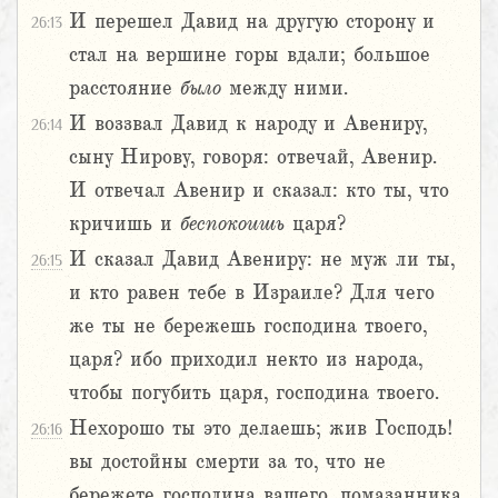
И перешел Давид на другую сторону и
26:13
стал на вершине горы вдали; большое
расстояние
было
между ними.
И воззвал Давид к народу и Авениру,
26:14
сыну Нирову, говоря: отвечай, Авенир.
И отвечал Авенир и сказал: кто ты, что
кричишь и
беспокоишь
царя?
И сказал Давид Авениру: не муж ли ты,
26:15
и кто равен тебе в Израиле? Для чего
же ты не бережешь господина твоего,
царя? ибо приходил некто из народа,
чтобы погубить царя, господина твоего.
Нехорошо ты это делаешь; жив Господь!
26:16
вы достойны смерти за то, что не
бережете господина вашего, помазанника