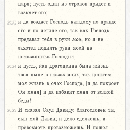
царя; пусть один из отроков придет и
возьмет его;
и да воздаст Господь каждому по правде
26:23
его и по истине его, так как Господь
предавал тебя в руки
мои,
но я не
захотел поднять руки моей на
помазанника Господня;
и пусть, как драгоценна была жизнь
26:24
твоя ныне в глазах моих, так ценится
моя жизнь в очах Господа, [и да покроет
Он меня] и да избавит меня от всякой
беды!
И сказал Саул Давиду: благословен ты,
26:25
сын мой Давид; и дело сделаешь, и
превозмочь превозможешь. И пошел