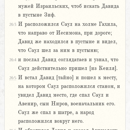
мужей Израильских, чтоб искать Давида
в пустыне Зиф.
И расположился Саул на холме Гахила,
26:3
что направо от Иесимона, при дороге;
Давид же находился в пустыне и видел,
что Саул шел за ним в пустыню;
и послал Давид соглядатаев и узнал, что
26:4
Саул действительно пришел [из Кеиля].
И встал Давид [тайно] и пошел к месту,
26:5
на котором Саул расположился станом, и
увидел Давид место, где спал Саул и
Авенир, сын Ниров, военачальник его.
Саул же спал в шатре, а народ
расположился вокруг него.