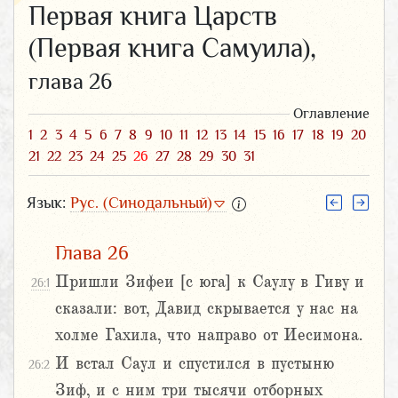
Первая книга Царств
(Первая книга Самуила),
глава 26
Оглавление
1
2
3
4
5
6
7
8
9
10
11
12
13
14
15
16
17
18
19
20
21
22
23
24
25
26
27
28
29
30
31
Язык:
Рус. (Синодальный)
Глава 26
Пришли Зифеи [с юга] к Саулу в Гиву и
26:1
сказали: вот, Давид скрывается у нас на
холме Гахила, что направо от Иесимона.
И встал Саул и спустился в пустыню
26:2
Зиф, и с ним три тысячи отборных