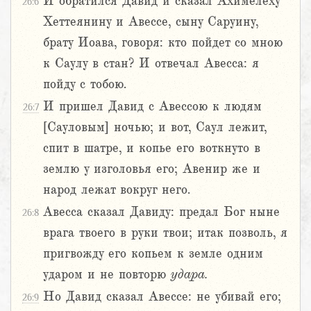
И обратился Давид и сказал Ахимелеху
26:6
Хеттеянину и Авессе, сыну Саруину,
брату Иоава, говоря: кто пойдет со мною
к Саулу в стан? И отвечал Авесса: я
пойду с тобою.
И пришел Давид с Авессою к людям
26:7
[Сауловым] ночью; и вот, Саул лежит,
спит в шатре, и копье его воткнуто в
землю у изголовья его; Авенир же и
народ лежат вокруг него.
Авесса сказал Давиду: предал Бог ныне
26:8
врага твоего в руки твои; итак позволь, я
пригвожду его копьем к земле одним
ударом и не повторю
удара.
Но Давид сказал Авессе: не убивай его;
26:9