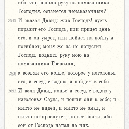
ибо кто, подняв руку на помазанника
Господня, останется ненаказанным?
И сказал Давид: жив Господь! пусть
26:10
поразит его Господь, или придет день
его, и он умрет, или пойдет на войну и
погибнет; меня же да не попустит
Господь поднять руку мою на
помазанника Господня;
а возьми его копье, которое у изголовья
26:11
его, и сосуд с водою, и пойдем к себе.
И взял Давид копье и сосуд с водою у
26:12
изголовья Саула, и пошли они к себе; и
никто не видел, и никто не знал, и
никто не проснулся, но все спали, ибо
сон от Господа напал на них.