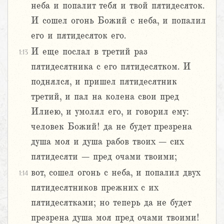
неба и попалит тебя и твой пятидесяток.
И сошел огонь Божий с неба, и попалил
его и пятидесяток его.
И еще послал в третий раз
1:13
пятидесятника с его пятидесятком. И
поднялся, и пришел пятидесятник
третий, и пал на колена свои пред
Илиею, и умолял его, и говорил ему:
человек Божий! да не будет презрена
душа моя и душа рабов твоих – сих
пятидесяти – пред очами твоими;
вот, сошел огонь с неба, и попалил двух
1:14
пятидесятников прежних с их
пятидесятками; но теперь да не будет
презрена душа моя пред очами твоими!