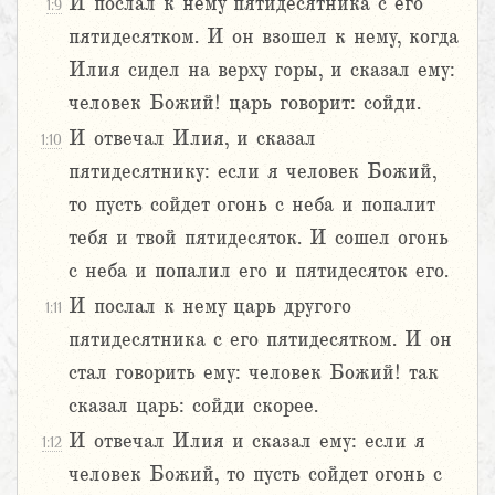
И послал к нему пятидесятника с его
1:9
пятидесятком. И он взошел к нему, когда
Илия сидел на верху горы, и сказал ему:
человек Божий! царь говорит: сойди.
И отвечал Илия, и сказал
1:10
пятидесятнику: если я человек Божий,
то пусть сойдет огонь с неба и попалит
тебя и твой пятидесяток. И сошел огонь
с неба и попалил его и пятидесяток его.
И послал к нему царь другого
1:11
пятидесятника с его пятидесятком. И он
стал говорить ему: человек Божий! так
сказал царь: сойди скорее.
И отвечал Илия и сказал ему: если я
1:12
человек Божий, то пусть сойдет огонь с