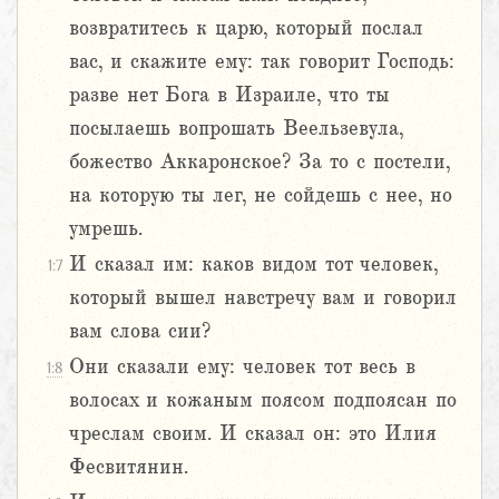
возвратитесь к царю, который послал
вас, и скажите ему: так говорит Господь:
разве нет Бога в Израиле, что ты
посылаешь вопрошать Веельзевула,
божество Аккаронское? За то с постели,
на которую ты лег, не сойдешь с нее, но
умрешь.
И сказал им: каков видом тот человек,
1:7
который вышел навстречу вам и говорил
вам слова сии?
Они сказали ему: человек тот весь в
1:8
волосах и кожаным поясом подпоясан по
чреслам своим. И сказал он: это Илия
Фесвитянин.