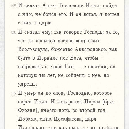
И сказал Ангел Господень Илии: пойди
1:15
с ним, не бойся его. И он встал, и пошел
с ним к царю.
И сказал ему: так говорит Господь: за то,
1:16
что ты посылал послов вопрошать
Веельзевула, божество Аккаронское, как
будто в Израиле нет Бога, чтобы
вопрошать о слове Его, – с постели, на
которую ты лег, не сойдешь с нее, но
умрешь.
И умер он по слову Господню, которое
1:17
изрек Илия. И воцарился Иорам [брат
Охозии], вместо него, во второй год
Иорама, сына Иосафатова, царя
Иудейского, так как сына у того не было.