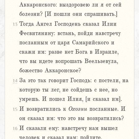
Аккаронского: выздоровею ли я от сей
болезни? [И пошли они спрашивать.]
Тогда Ангел Господень сказал Илии
1:3
Фесвитянину: встань, пойди навстречу
посланным от царя Самарийского и
скажи им: разве нет Бога в Израиле,
что вы идете вопрошать Веельзевула,
божество Аккаронское?
За это так говорит Господь: с постели, на
1:4
которую ты лег, не сойдешь с нее, но
умрешь. И пошел Илия, [и сказал им].
И возвратились к
Охозии
посланные. И
1:5
он сказал им: что это вы возвратились?
И сказали ему: навстречу нам вышел
1:6
человек и сказал нам: пойдите,