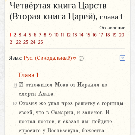
Четвёртая книга Царств
(Вторая книга Царей),
глава 1
Оглавление
1
2
3
4
5
6
7
8
9
10
11
12
13
14
15
16
17
18
19
20
21
22
23
24
25
Язык:
Рус. (Синодальный)
Глава 1
И отложился Моав от Израиля по
1:1
смерти Ахава.
Охозия же упал чрез решетку с горницы
1:2
своей, что в Самарии, и занемог. И
послал послов, и сказал им: пойдите,
спросите у Веельзевула, божества