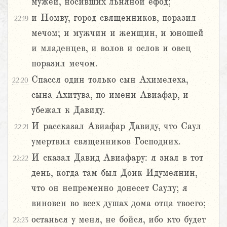
мужей, носивших льняной ефод;
и Номву, город священников, поразил
22:19
мечом; и мужчин и женщин, и юношей
и младенцев, и волов и ослов и овец
поразил мечом.
Спасся один только сын Ахимелеха,
22:20
сына Ахитува, по имени Авиафар, и
убежал к Давиду.
И рассказал Авиафар Давиду, что Саул
22:21
умертвил священников Господних.
И сказал Давид Авиафару: я знал в тот
22:22
день, когда там был Доик Идумеянин,
что он непременно донесет Саулу; я
виновен во всех душах дома отца твоего;
останься у меня, не бойся, ибо кто будет
22:23