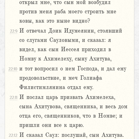
открыл мне, что сын мой возбудил
против меня раба моего строить мне
ковы, как это ныне видно?
И отвечал Доик Идумеянин, стоявший
22:9
со слугами Сауловыми, и сказал: я
видел, как сын Иессея приходил в
Номву к Ахимелеху, сыну Ахитува,
и тот вопросил о нем Господа, и дал ему
22:10
продовольствие, и меч Голиафа
Филистимлянина отдал ему.
И послал царь призвать Ахимелеха,
22:11
сына Ахитувова, священника, и весь дом
отца его, священников, что в Номве; и
пришли они все к царю.
И сказал Саул: послушай, сын Ахитува.
22:12