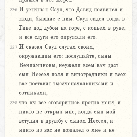
И услышал Саул, что Давид появился и
22:6
люди, бывшие с ним. Саул сидел тогда в
Гиве под дубом на горе, с копьем в руке,
и все слуги его окружали его.
И сказал Саул слугам своим,
22:7
окружавшим его: послушайте, сыны
Вениаминовы, неужели всем вам даст
сын Иессея поля и виноградники и всех
вас поставит тысяченачальниками и
сотниками,
что вы все сговорились против меня, и
22:8
никто не открыл мне, когда сын мой
вступил в дружбу с сыном Иессея, и
никто из вас не пожалел о мне и не