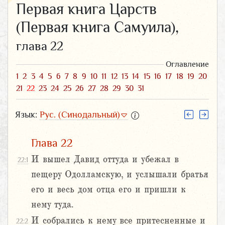
Первая книга Царств
(Первая книга Самуила),
глава 22
Оглавление
1
2
3
4
5
6
7
8
9
10
11
12
13
14
15
16
17
18
19
20
21
22
23
24
25
26
27
28
29
30
31
Язык:
Рус. (Синодальный)
Глава 22
И вышел Давид оттуда и убежал в
22:1
пещеру Одолламскую, и услышали братья
его и весь дом отца его и пришли к
нему туда.
И собрались к нему все притесненные и
22:2