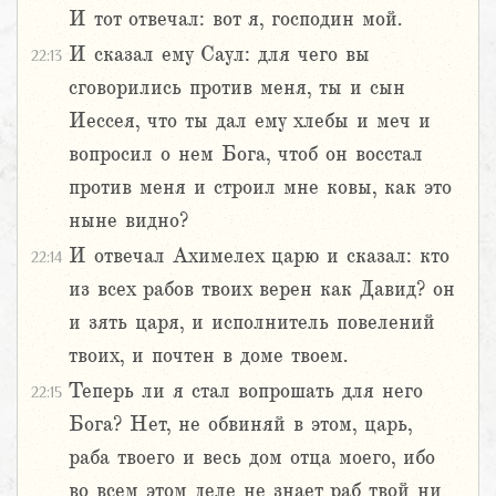
И тот отвечал: вот я, господин мой.
И сказал ему Саул: для чего вы
22:13
сговорились против меня, ты и сын
Иессея, что ты дал ему хлебы и меч и
вопросил о нем Бога, чтоб он восстал
против меня и строил мне ковы, как это
ныне видно?
И отвечал Ахимелех царю и сказал: кто
22:14
из всех рабов твоих верен как Давид? он
и зять царя, и исполнитель повелений
твоих, и почтен в доме твоем.
Теперь ли я стал вопрошать для него
22:15
Бога? Нет, не обвиняй в этом, царь,
раба твоего и весь дом отца моего, ибо
во всем этом деле не знает раб твой ни