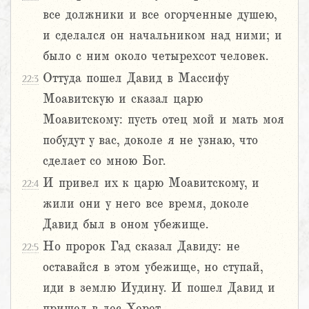
все должники и все огорченные душею,
и сделался он начальником над ними; и
было с ним около четырехсот человек.
Оттуда пошел Давид в Массифу
22:3
Моавитскую и сказал царю
Моавитскому: пусть отец мой и мать моя
побудут у вас, доколе я не узнаю, что
сделает со мною Бог.
И привел их к царю Моавитскому, и
22:4
жили они у него все время, доколе
Давид был в оном убежище.
Но пророк Гад сказал Давиду: не
22:5
оставайся в этом убежище, но ступай,
иди в землю Иудину. И пошел Давид и
пришел в лес Херет.