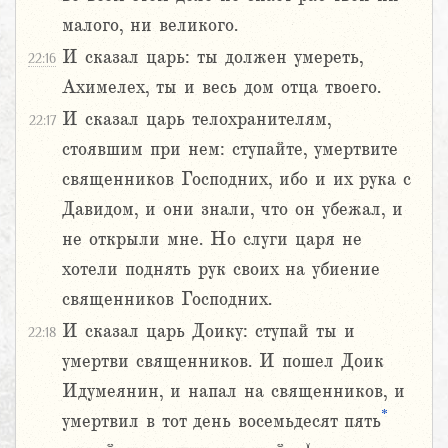
малого, ни великого.
И сказал царь: ты должен умереть,
22:16
Ахимелех, ты и весь дом отца твоего.
И сказал царь телохранителям,
22:17
стоявшим при нем: ступайте, умертвите
священников Господних, ибо и их рука с
Давидом, и они знали, что он убежал, и
не открыли мне. Но слуги царя не
хотели поднять рук своих на убиение
священников Господних.
И сказал царь Доику: ступай ты и
22:18
умертви священников. И пошел Доик
Идумеянин, и напал на священников, и
*
умертвил в тот день восемьдесят пять